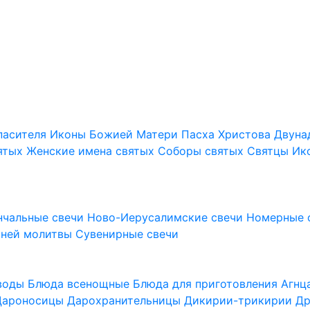
пасителя
Иконы Божией Матери
Пасха Христова
Двуна
ятых
Женские имена святых
Соборы святых
Святцы
Ик
нчальные свечи
Ново-Иерусалимские свечи
Номерные 
шней молитвы
Сувенирные свечи
 воды
Блюда всенощные
Блюда для приготовления Агн
Дароносицы
Дарохранительницы
Дикирии-трикирии
Др