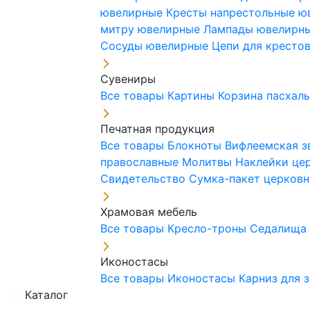
ювелирные
Кресты напрестольные 
митру ювелирные
Лампады ювелирн
Сосуды ювелирные
Цепи для кресто
Сувениры
Все товары
Картины
Корзина пасхал
Печатная продукция
Все товары
Блокноты
Вифлеемская з
православные
Молитвы
Наклейки це
Свидетельство
Сумка-пакет церковн
Храмовая мебель
Все товары
Кресло-троны
Седалищ
Иконостасы
Все товары
Иконостасы
Карниз для 
Каталог