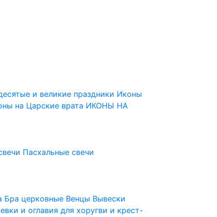
десятые и великие праздники
Иконы
оны на Царские врата
ИКОНЫ НА
свечи
Пасхальные свечи
ца
Бра церковные
Венцы
Вывески
евки и оглавия для хоругви и крест-