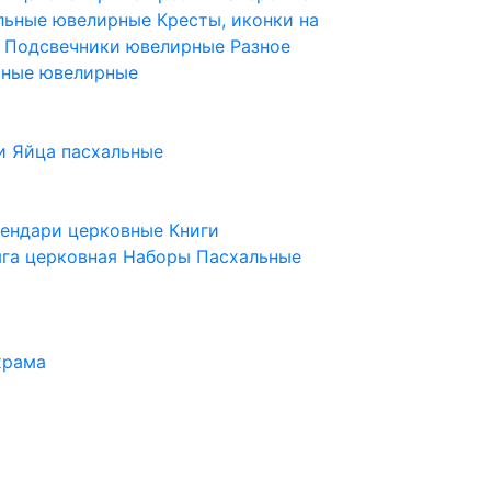
ельные ювелирные
Кресты, иконки на
е
Подсвечники ювелирные
Разное
ьные ювелирные
и
Яйца пасхальные
лендари церковные
Книги
га церковная
Наборы Пасхальные
храма