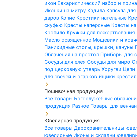
икон
Евхаристический набор и при
Иконки на митру
Кадила
Капсула для
даров
Копие
Крестики нательные
Кре
скуфью
Кресты наперсные
Кресты н
Кропило
Кружки для пожертвования
Масло освященное
Мощевики и ковч
Панихидные столы, крышки, кануны
Облачения на престол
Приборы для 
Сосуды для елея
Сосуды для миро
С
под церковную утварь
Хоругви
Цепи 
для свечей и огарков
Ящики крестил
Пошивочная продукция
Все товары
Богослужебные облачен
продукция
Разное
Товары для венча
Ювелирная продукция
Все товары
Дарохранительницы юве
ювелирные
Иконы и складни ювели