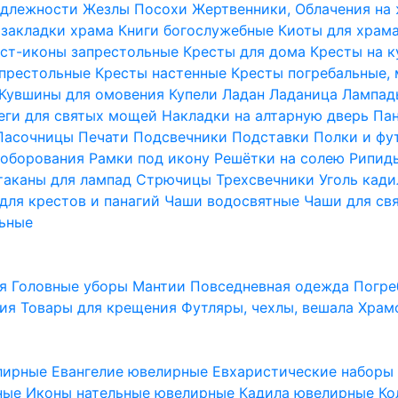
надлежности
Жезлы Посохи
Жертвенники, Облачения на
 закладки храма
Книги богослужебные
Киоты для храм
ст-иконы запрестольные
Кресты для дома
Кресты на 
апрестольные
Кресты настенные
Кресты погребальные,
Кувшины для омовения
Купели
Ладан
Ладаница
Лампад
еги для святых мощей
Накладки на алтарную дверь
Па
Пасочницы
Печати
Подсвечники
Подставки
Полки и фу
соборования
Рамки под икону
Решётки на солею
Рипи
таканы для лампад
Стрючицы
Трехсвечники
Уголь кад
для крестов и панагий
Чаши водосвятные
Чаши для св
ьные
ия
Головные уборы
Мантии
Повседневная одежда
Погре
ния
Товары для крещения
Футляры, чехлы, вешала
Храм
лирные
Евангелие ювелирные
Евхаристические набор
рные
Иконы нательные ювелирные
Кадила ювелирные
Ко