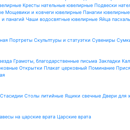
ювелирные
Кресты нательные ювелирные
Подвески нат
ые
Мощевики и ковчеги ювелирные
Панагии ювелирны
в и панагий
Чаши водосвятные ювелирные
Яйца пасхал
ьная
Портреты
Скульптуры и статуэтки
Сувениры
Сумк
везда
Грамоты, благодарственные письма
Закладки
Ка
рковные
Открытки
Плакат церковный
Поминание
Прися
ая
а
Стасидии
Столы литийные
Ящики свечные
Двери для 
завесы на царские врата
Царские врата