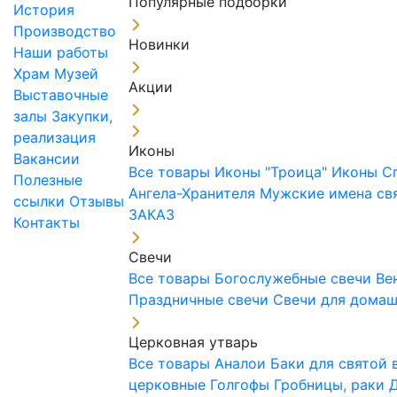
Популярные подборки
История
Производство
Новинки
Наши работы
Храм
Музей
Акции
Выставочные
залы
Закупки,
реализация
Иконы
Вакансии
Все товары
Иконы "Троица"
Иконы С
Полезные
Ангела-Хранителя
Мужские имена св
ссылки
Отзывы
ЗАКАЗ
Контакты
Свечи
Все товары
Богослужебные свечи
Ве
Праздничные свечи
Свечи для дома
Церковная утварь
Все товары
Аналои
Баки для святой
церковные
Голгофы
Гробницы, раки