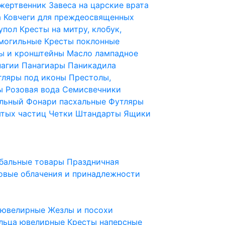
 жертвенник
Завеса на царские врата
а
Ковчеги для преждеосвященных
купол
Кресты на митру, клобук,
 могильные
Кресты поклонные
ы и кронштейны
Масло лампадное
нагии
Панагиары
Паникадила
тляры под иконы
Престолы,
ды
Розовая вода
Семисвечники
ильный
Фонари пасхальные
Футляры
ятых частиц
Четки
Штандарты
Ящики
бальные товары
Праздничная
овые облачения и принадлежности
ы ювелирные
Жезлы и посохи
льца ювелирные
Кресты наперсные