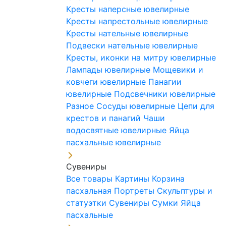
Кресты наперсные ювелирные
Кресты напрестольные ювелирные
Кресты нательные ювелирные
Подвески нательные ювелирные
Кресты, иконки на митру ювелирные
Лампады ювелирные
Мощевики и
ковчеги ювелирные
Панагии
ювелирные
Подсвечники ювелирные
Разное
Сосуды ювелирные
Цепи для
крестов и панагий
Чаши
водосвятные ювелирные
Яйца
пасхальные ювелирные
Сувениры
Все товары
Картины
Корзина
пасхальная
Портреты
Скульптуры и
статуэтки
Сувениры
Сумки
Яйца
пасхальные