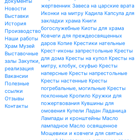
документы
жертвенник
Завеса на царские врата
Новости
Иконки на митру
Кадила
Капсула для
Выставки
закладки храма
Книги
История
богослужебные
Киоты для храма
Производство
Ковчеги для преждеосвященных
Наши работы
даров
Копие
Крестики нательные
Храм
Музей
Крест-иконы запрестольные
Кресты
Выставочные
для дома
Кресты на купол
Кресты на
залы
Закупки,
митру, клобук, скуфью
Кресты
реализация
наперсные
Кресты напрестольные
Вакансии
Кресты настенные
Кресты
Полезные
погребальные, могильные
Кресты
ссылки
поклонные
Кропило
Кружки для
Отзывы
пожертвования
Кувшины для
Контакты
омовения
Купели
Ладан
Ладаница
Лампады и кронштейны
Масло
лампадное
Масло освященное
Мощевики и ковчеги для святых