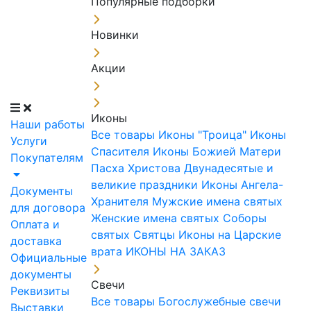
Популярные подборки
Новинки
Акции
Иконы
Наши работы
Все товары
Иконы "Троица"
Иконы
Услуги
Спасителя
Иконы Божией Матери
Покупателям
Пасха Христова
Двунадесятые и
великие праздники
Иконы Ангела-
Документы
Хранителя
Мужские имена святых
для договора
Женские имена святых
Соборы
Оплата и
святых
Святцы
Иконы на Царские
доставка
врата
ИКОНЫ НА ЗАКАЗ
Официальные
документы
Свечи
Реквизиты
Все товары
Богослужебные свечи
Выставки