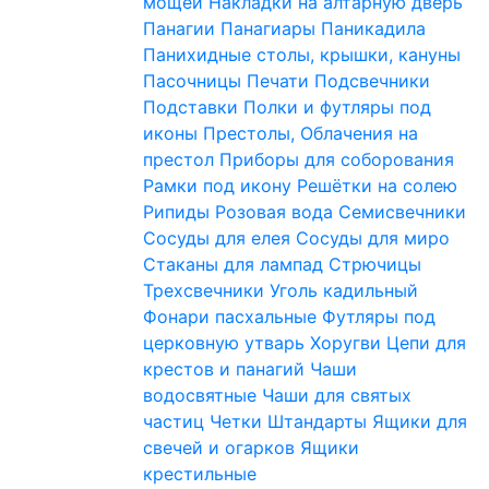
мощей
Накладки на алтарную дверь
Панагии
Панагиары
Паникадила
Панихидные столы, крышки, кануны
Пасочницы
Печати
Подсвечники
Подставки
Полки и футляры под
иконы
Престолы, Облачения на
престол
Приборы для соборования
Рамки под икону
Решётки на солею
Рипиды
Розовая вода
Семисвечники
Сосуды для елея
Сосуды для миро
Стаканы для лампад
Стрючицы
Трехсвечники
Уголь кадильный
Фонари пасхальные
Футляры под
церковную утварь
Хоругви
Цепи для
крестов и панагий
Чаши
водосвятные
Чаши для святых
частиц
Четки
Штандарты
Ящики для
свечей и огарков
Ящики
крестильные