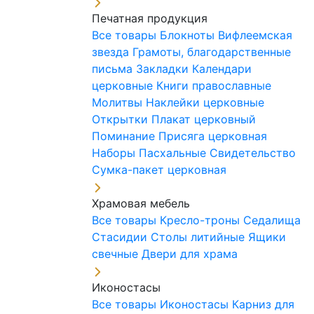
Печатная продукция
Все товары
Блокноты
Вифлеемская
звезда
Грамоты, благодарственные
письма
Закладки
Календари
церковные
Книги православные
Молитвы
Наклейки церковные
Открытки
Плакат церковный
Поминание
Присяга церковная
Наборы Пасхальные
Свидетельство
Сумка-пакет церковная
Храмовая мебель
Все товары
Кресло-троны
Седалища
Стасидии
Столы литийные
Ящики
свечные
Двери для храма
Иконостасы
Все товары
Иконостасы
Карниз для