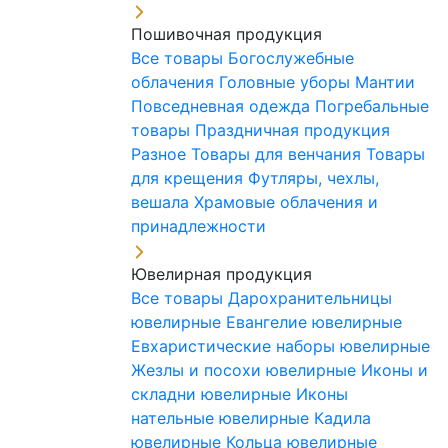
Пошивочная продукция
Все товары
Богослужебные
облачения
Головные уборы
Мантии
Повседневная одежда
Погребальные
товары
Праздничная продукция
Разное
Товары для венчания
Товары
для крещения
Футляры, чехлы,
вешала
Храмовые облачения и
принадлежности
Ювелирная продукция
Все товары
Дарохранительницы
ювелирные
Евангелие ювелирные
Евхаристические наборы ювелирные
Жезлы и посохи ювелирные
Иконы и
складни ювелирные
Иконы
нательные ювелирные
Кадила
ювелирные
Кольца ювелирные