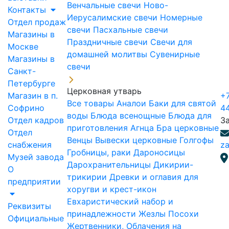
Венчальные свечи
Ново-
Контакты
Иерусалимские свечи
Номерные
Отдел продаж
свечи
Пасхальные свечи
Магазины в
Праздничные свечи
Свечи для
Москве
домашней молитвы
Сувенирные
Магазины в
свечи
Санкт-
Петербурге
Церковная утварь
Магазин в п.
+7
Все товары
Аналои
Баки для святой
Софрино
4
воды
Блюда всенощные
Блюда для
Отдел кадров
З
приготовления Агнца
Бра церковные
Отдел
Венцы
Вывески церковные
Голгофы
снабжения
za
Гробницы, раки
Дароносицы
Музей завода
Дарохранительницы
Дикирии-
О
трикирии
Древки и оглавия для
предприятии
хоругви и крест-икон
Евхаристический набор и
Реквизиты
принадлежности
Жезлы Посохи
Официальные
Жертвенники, Облачения на