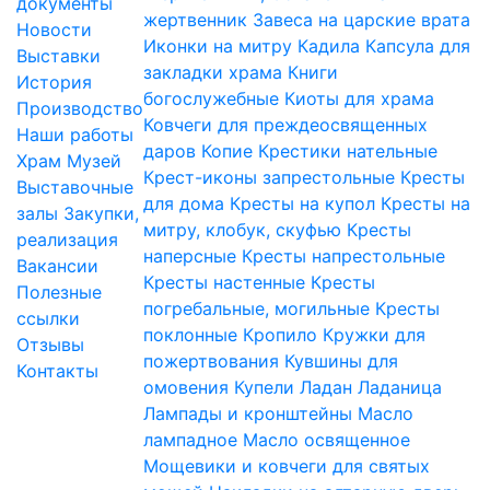
документы
жертвенник
Завеса на царские врата
Новости
Иконки на митру
Кадила
Капсула для
Выставки
закладки храма
Книги
История
богослужебные
Киоты для храма
Производство
Ковчеги для преждеосвященных
Наши работы
даров
Копие
Крестики нательные
Храм
Музей
Крест-иконы запрестольные
Кресты
Выставочные
для дома
Кресты на купол
Кресты на
залы
Закупки,
митру, клобук, скуфью
Кресты
реализация
наперсные
Кресты напрестольные
Вакансии
Кресты настенные
Кресты
Полезные
погребальные, могильные
Кресты
ссылки
поклонные
Кропило
Кружки для
Отзывы
пожертвования
Кувшины для
Контакты
омовения
Купели
Ладан
Ладаница
Лампады и кронштейны
Масло
лампадное
Масло освященное
Мощевики и ковчеги для святых