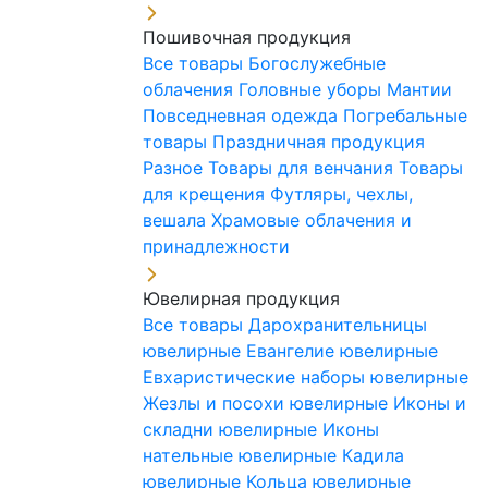
Пошивочная продукция
Все товары
Богослужебные
облачения
Головные уборы
Мантии
Повседневная одежда
Погребальные
товары
Праздничная продукция
Разное
Товары для венчания
Товары
для крещения
Футляры, чехлы,
вешала
Храмовые облачения и
принадлежности
Ювелирная продукция
Все товары
Дарохранительницы
ювелирные
Евангелие ювелирные
Евхаристические наборы ювелирные
Жезлы и посохи ювелирные
Иконы и
складни ювелирные
Иконы
нательные ювелирные
Кадила
ювелирные
Кольца ювелирные