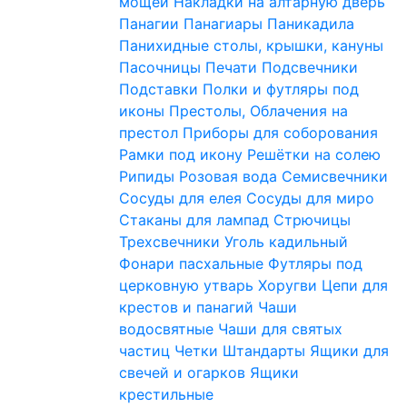
мощей
Накладки на алтарную дверь
Панагии
Панагиары
Паникадила
Панихидные столы, крышки, кануны
Пасочницы
Печати
Подсвечники
Подставки
Полки и футляры под
иконы
Престолы, Облачения на
престол
Приборы для соборования
Рамки под икону
Решётки на солею
Рипиды
Розовая вода
Семисвечники
Сосуды для елея
Сосуды для миро
Стаканы для лампад
Стрючицы
Трехсвечники
Уголь кадильный
Фонари пасхальные
Футляры под
церковную утварь
Хоругви
Цепи для
крестов и панагий
Чаши
водосвятные
Чаши для святых
частиц
Четки
Штандарты
Ящики для
свечей и огарков
Ящики
крестильные