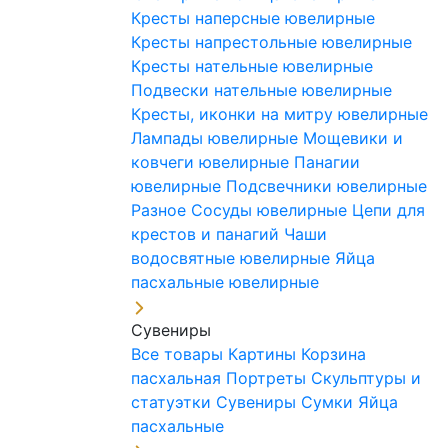
Кресты наперсные ювелирные
Кресты напрестольные ювелирные
Кресты нательные ювелирные
Подвески нательные ювелирные
Кресты, иконки на митру ювелирные
Лампады ювелирные
Мощевики и
ковчеги ювелирные
Панагии
ювелирные
Подсвечники ювелирные
Разное
Сосуды ювелирные
Цепи для
крестов и панагий
Чаши
водосвятные ювелирные
Яйца
пасхальные ювелирные
Сувениры
Все товары
Картины
Корзина
пасхальная
Портреты
Скульптуры и
статуэтки
Сувениры
Сумки
Яйца
пасхальные