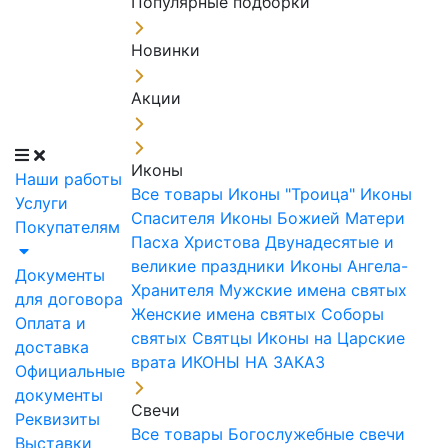
Популярные подборки
Новинки
Акции
Иконы
Наши работы
Все товары
Иконы "Троица"
Иконы
Услуги
Спасителя
Иконы Божией Матери
Покупателям
Пасха Христова
Двунадесятые и
великие праздники
Иконы Ангела-
Документы
Хранителя
Мужские имена святых
для договора
Женские имена святых
Соборы
Оплата и
святых
Святцы
Иконы на Царские
доставка
врата
ИКОНЫ НА ЗАКАЗ
Официальные
документы
Свечи
Реквизиты
Все товары
Богослужебные свечи
Выставки