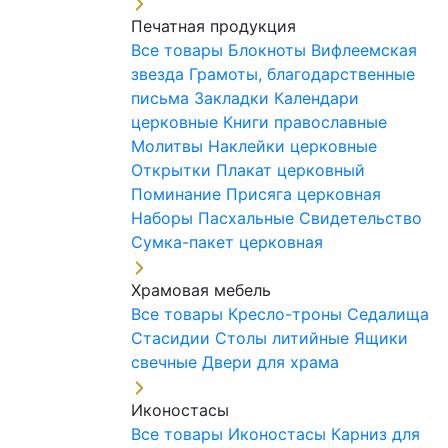
Печатная продукция
Все товары
Блокноты
Вифлеемская
звезда
Грамоты, благодарственные
письма
Закладки
Календари
церковные
Книги православные
Молитвы
Наклейки церковные
Открытки
Плакат церковный
Поминание
Присяга церковная
Наборы Пасхальные
Свидетельство
Сумка-пакет церковная
Храмовая мебель
Все товары
Кресло-троны
Седалища
Стасидии
Столы литийные
Ящики
свечные
Двери для храма
Иконостасы
Все товары
Иконостасы
Карниз для