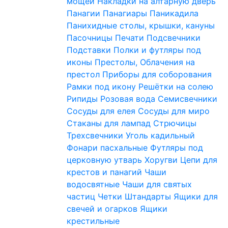
мощей
Накладки на алтарную дверь
Панагии
Панагиары
Паникадила
Панихидные столы, крышки, кануны
Пасочницы
Печати
Подсвечники
Подставки
Полки и футляры под
иконы
Престолы, Облачения на
престол
Приборы для соборования
Рамки под икону
Решётки на солею
Рипиды
Розовая вода
Семисвечники
Сосуды для елея
Сосуды для миро
Стаканы для лампад
Стрючицы
Трехсвечники
Уголь кадильный
Фонари пасхальные
Футляры под
церковную утварь
Хоругви
Цепи для
крестов и панагий
Чаши
водосвятные
Чаши для святых
частиц
Четки
Штандарты
Ящики для
свечей и огарков
Ящики
крестильные