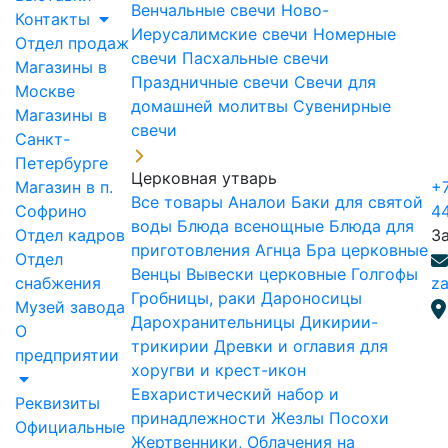
Венчальные свечи
Ново-
Контакты
Иерусалимские свечи
Номерные
Отдел продаж
свечи
Пасхальные свечи
Магазины в
Праздничные свечи
Свечи для
Москве
домашней молитвы
Сувенирные
Магазины в
свечи
Санкт-
Петербурге
Церковная утварь
Магазин в п.
+7
Все товары
Аналои
Баки для святой
Софрино
4
воды
Блюда всенощные
Блюда для
Отдел кадров
З
приготовления Агнца
Бра церковные
Отдел
Венцы
Вывески церковные
Голгофы
снабжения
za
Гробницы, раки
Дароносицы
Музей завода
Дарохранительницы
Дикирии-
О
трикирии
Древки и оглавия для
предприятии
хоругви и крест-икон
Евхаристический набор и
Реквизиты
принадлежности
Жезлы Посохи
Официальные
Жертвенники, Облачения на