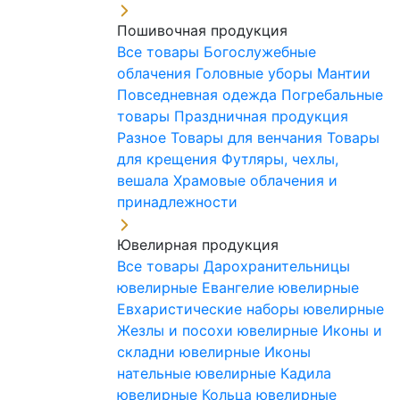
Пошивочная продукция
Все товары
Богослужебные
облачения
Головные уборы
Мантии
Повседневная одежда
Погребальные
товары
Праздничная продукция
Разное
Товары для венчания
Товары
для крещения
Футляры, чехлы,
вешала
Храмовые облачения и
принадлежности
Ювелирная продукция
Все товары
Дарохранительницы
ювелирные
Евангелие ювелирные
Евхаристические наборы ювелирные
Жезлы и посохи ювелирные
Иконы и
складни ювелирные
Иконы
нательные ювелирные
Кадила
ювелирные
Кольца ювелирные