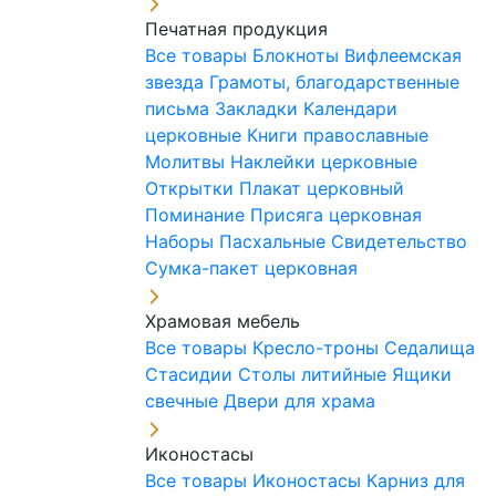
Печатная продукция
Все товары
Блокноты
Вифлеемская
звезда
Грамоты, благодарственные
письма
Закладки
Календари
церковные
Книги православные
Молитвы
Наклейки церковные
Открытки
Плакат церковный
Поминание
Присяга церковная
Наборы Пасхальные
Свидетельство
Сумка-пакет церковная
Храмовая мебель
Все товары
Кресло-троны
Седалища
Стасидии
Столы литийные
Ящики
свечные
Двери для храма
Иконостасы
Все товары
Иконостасы
Карниз для