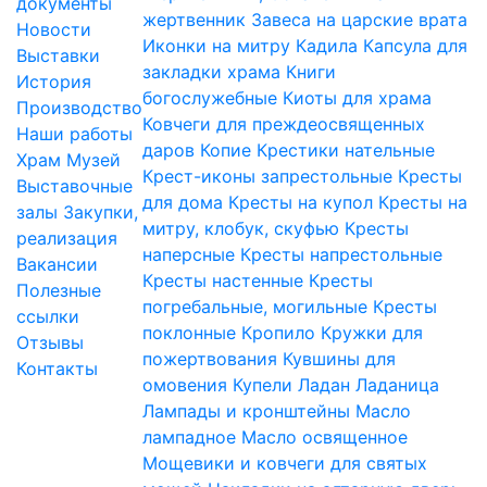
документы
жертвенник
Завеса на царские врата
Новости
Иконки на митру
Кадила
Капсула для
Выставки
закладки храма
Книги
История
богослужебные
Киоты для храма
Производство
Ковчеги для преждеосвященных
Наши работы
даров
Копие
Крестики нательные
Храм
Музей
Крест-иконы запрестольные
Кресты
Выставочные
для дома
Кресты на купол
Кресты на
залы
Закупки,
митру, клобук, скуфью
Кресты
реализация
наперсные
Кресты напрестольные
Вакансии
Кресты настенные
Кресты
Полезные
погребальные, могильные
Кресты
ссылки
поклонные
Кропило
Кружки для
Отзывы
пожертвования
Кувшины для
Контакты
омовения
Купели
Ладан
Ладаница
Лампады и кронштейны
Масло
лампадное
Масло освященное
Мощевики и ковчеги для святых