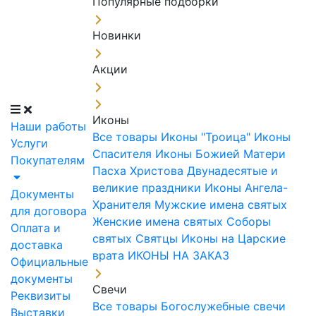
Популярные подборки
Новинки
Акции
Иконы
Наши работы
Все товары
Иконы "Троица"
Иконы
Услуги
Спасителя
Иконы Божией Матери
Покупателям
Пасха Христова
Двунадесятые и
великие праздники
Иконы Ангела-
Документы
Хранителя
Мужские имена святых
для договора
Женские имена святых
Соборы
Оплата и
святых
Святцы
Иконы на Царские
доставка
врата
ИКОНЫ НА ЗАКАЗ
Официальные
документы
Свечи
Реквизиты
Все товары
Богослужебные свечи
Выставки