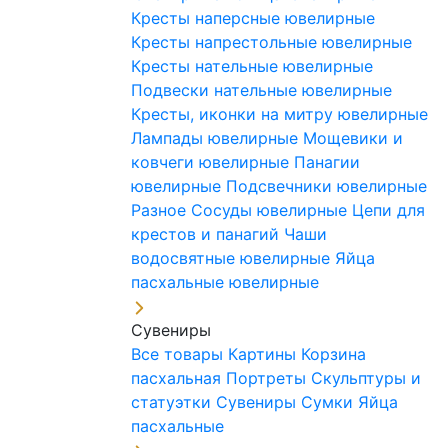
Кресты наперсные ювелирные
Кресты напрестольные ювелирные
Кресты нательные ювелирные
Подвески нательные ювелирные
Кресты, иконки на митру ювелирные
Лампады ювелирные
Мощевики и
ковчеги ювелирные
Панагии
ювелирные
Подсвечники ювелирные
Разное
Сосуды ювелирные
Цепи для
крестов и панагий
Чаши
водосвятные ювелирные
Яйца
пасхальные ювелирные
Сувениры
Все товары
Картины
Корзина
пасхальная
Портреты
Скульптуры и
статуэтки
Сувениры
Сумки
Яйца
пасхальные