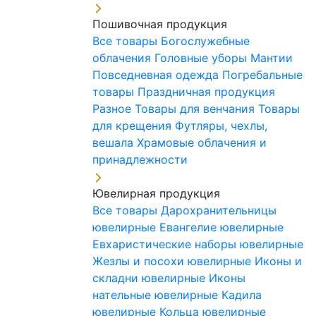
Пошивочная продукция
Все товары
Богослужебные
облачения
Головные уборы
Мантии
Повседневная одежда
Погребальные
товары
Праздничная продукция
Разное
Товары для венчания
Товары
для крещения
Футляры, чехлы,
вешала
Храмовые облачения и
принадлежности
Ювелирная продукция
Все товары
Дарохранительницы
ювелирные
Евангелие ювелирные
Евхаристические наборы ювелирные
Жезлы и посохи ювелирные
Иконы и
складни ювелирные
Иконы
нательные ювелирные
Кадила
ювелирные
Кольца ювелирные