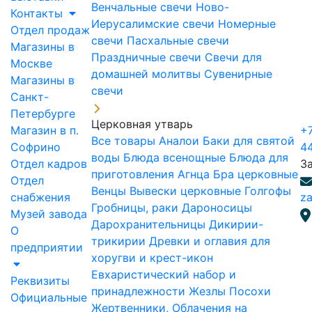
Венчальные свечи
Ново-
Контакты
Иерусалимские свечи
Номерные
Отдел продаж
свечи
Пасхальные свечи
Магазины в
Праздничные свечи
Свечи для
Москве
домашней молитвы
Сувенирные
Магазины в
свечи
Санкт-
Петербурге
Церковная утварь
Магазин в п.
+7
Все товары
Аналои
Баки для святой
Софрино
4
воды
Блюда всенощные
Блюда для
Отдел кадров
З
приготовления Агнца
Бра церковные
Отдел
Венцы
Вывески церковные
Голгофы
снабжения
za
Гробницы, раки
Дароносицы
Музей завода
Дарохранительницы
Дикирии-
О
трикирии
Древки и оглавия для
предприятии
хоругви и крест-икон
Евхаристический набор и
Реквизиты
принадлежности
Жезлы Посохи
Официальные
Жертвенники, Облачения на