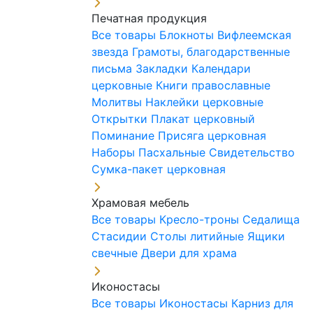
Печатная продукция
Все товары
Блокноты
Вифлеемская
звезда
Грамоты, благодарственные
письма
Закладки
Календари
церковные
Книги православные
Молитвы
Наклейки церковные
Открытки
Плакат церковный
Поминание
Присяга церковная
Наборы Пасхальные
Свидетельство
Сумка-пакет церковная
Храмовая мебель
Все товары
Кресло-троны
Седалища
Стасидии
Столы литийные
Ящики
свечные
Двери для храма
Иконостасы
Все товары
Иконостасы
Карниз для