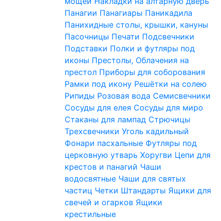
мощей
Накладки на алтарную дверь
Панагии
Панагиары
Паникадила
Панихидные столы, крышки, кануны
Пасочницы
Печати
Подсвечники
Подставки
Полки и футляры под
иконы
Престолы, Облачения на
престол
Приборы для соборования
Рамки под икону
Решётки на солею
Рипиды
Розовая вода
Семисвечники
Сосуды для елея
Сосуды для миро
Стаканы для лампад
Стрючицы
Трехсвечники
Уголь кадильный
Фонари пасхальные
Футляры под
церковную утварь
Хоругви
Цепи для
крестов и панагий
Чаши
водосвятные
Чаши для святых
частиц
Четки
Штандарты
Ящики для
свечей и огарков
Ящики
крестильные