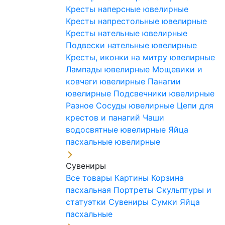
Кресты наперсные ювелирные
Кресты напрестольные ювелирные
Кресты нательные ювелирные
Подвески нательные ювелирные
Кресты, иконки на митру ювелирные
Лампады ювелирные
Мощевики и
ковчеги ювелирные
Панагии
ювелирные
Подсвечники ювелирные
Разное
Сосуды ювелирные
Цепи для
крестов и панагий
Чаши
водосвятные ювелирные
Яйца
пасхальные ювелирные
Сувениры
Все товары
Картины
Корзина
пасхальная
Портреты
Скульптуры и
статуэтки
Сувениры
Сумки
Яйца
пасхальные