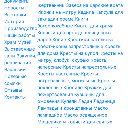
документы
жертвенник
Завеса на царские врата
Новости
Иконки на митру
Кадила
Капсула для
Выставки
закладки храма
Книги
История
богослужебные
Киоты для храма
Производство
Ковчеги для преждеосвященных
Наши работы
даров
Копие
Крестики нательные
Храм
Музей
Крест-иконы запрестольные
Кресты
Выставочные
для дома
Кресты на купол
Кресты на
залы
Закупки,
митру, клобук, скуфью
Кресты
реализация
наперсные
Кресты напрестольные
Вакансии
Кресты настенные
Кресты
Полезные
погребальные, могильные
Кресты
ссылки
поклонные
Кропило
Кружки для
Отзывы
пожертвования
Кувшины для
Контакты
омовения
Купели
Ладан
Ладаница
Лампады и кронштейны
Масло
лампадное
Масло освященное
Мощевики и ковчеги для святых