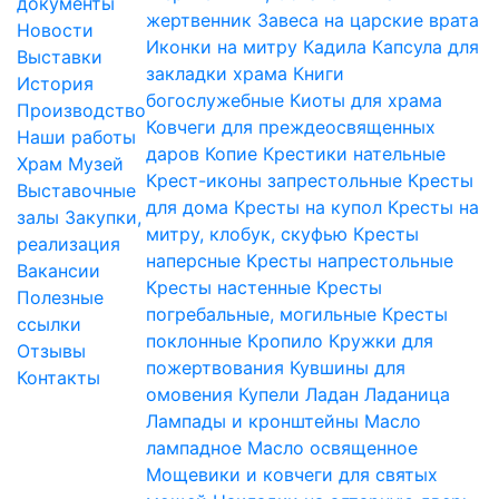
документы
жертвенник
Завеса на царские врата
Новости
Иконки на митру
Кадила
Капсула для
Выставки
закладки храма
Книги
История
богослужебные
Киоты для храма
Производство
Ковчеги для преждеосвященных
Наши работы
даров
Копие
Крестики нательные
Храм
Музей
Крест-иконы запрестольные
Кресты
Выставочные
для дома
Кресты на купол
Кресты на
залы
Закупки,
митру, клобук, скуфью
Кресты
реализация
наперсные
Кресты напрестольные
Вакансии
Кресты настенные
Кресты
Полезные
погребальные, могильные
Кресты
ссылки
поклонные
Кропило
Кружки для
Отзывы
пожертвования
Кувшины для
Контакты
омовения
Купели
Ладан
Ладаница
Лампады и кронштейны
Масло
лампадное
Масло освященное
Мощевики и ковчеги для святых