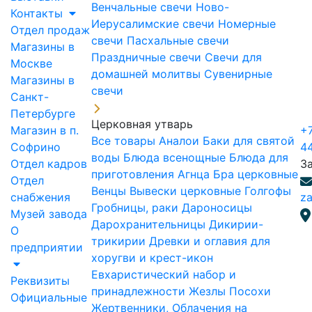
Венчальные свечи
Ново-
Контакты
Иерусалимские свечи
Номерные
Отдел продаж
свечи
Пасхальные свечи
Магазины в
Праздничные свечи
Свечи для
Москве
домашней молитвы
Сувенирные
Магазины в
свечи
Санкт-
Петербурге
Церковная утварь
Магазин в п.
+7
Все товары
Аналои
Баки для святой
Софрино
4
воды
Блюда всенощные
Блюда для
Отдел кадров
З
приготовления Агнца
Бра церковные
Отдел
Венцы
Вывески церковные
Голгофы
снабжения
za
Гробницы, раки
Дароносицы
Музей завода
Дарохранительницы
Дикирии-
О
трикирии
Древки и оглавия для
предприятии
хоругви и крест-икон
Евхаристический набор и
Реквизиты
принадлежности
Жезлы Посохи
Официальные
Жертвенники, Облачения на