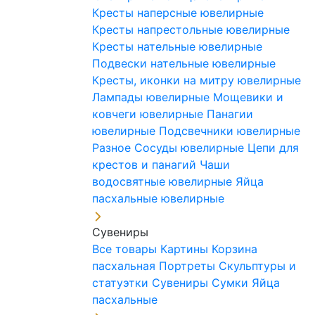
Кресты наперсные ювелирные
Кресты напрестольные ювелирные
Кресты нательные ювелирные
Подвески нательные ювелирные
Кресты, иконки на митру ювелирные
Лампады ювелирные
Мощевики и
ковчеги ювелирные
Панагии
ювелирные
Подсвечники ювелирные
Разное
Сосуды ювелирные
Цепи для
крестов и панагий
Чаши
водосвятные ювелирные
Яйца
пасхальные ювелирные
Сувениры
Все товары
Картины
Корзина
пасхальная
Портреты
Скульптуры и
статуэтки
Сувениры
Сумки
Яйца
пасхальные