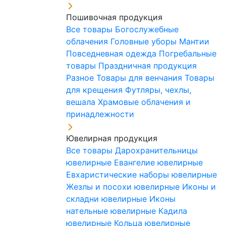
Пошивочная продукция
Все товары
Богослужебные
облачения
Головные уборы
Мантии
Повседневная одежда
Погребальные
товары
Праздничная продукция
Разное
Товары для венчания
Товары
для крещения
Футляры, чехлы,
вешала
Храмовые облачения и
принадлежности
Ювелирная продукция
Все товары
Дарохранительницы
ювелирные
Евангелие ювелирные
Евхаристические наборы ювелирные
Жезлы и посохи ювелирные
Иконы и
складни ювелирные
Иконы
нательные ювелирные
Кадила
ювелирные
Кольца ювелирные