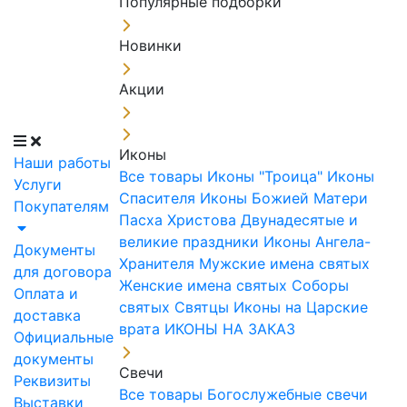
Популярные подборки
Новинки
Акции
Иконы
Наши работы
Все товары
Иконы "Троица"
Иконы
Услуги
Спасителя
Иконы Божией Матери
Покупателям
Пасха Христова
Двунадесятые и
великие праздники
Иконы Ангела-
Документы
Хранителя
Мужские имена святых
для договора
Женские имена святых
Соборы
Оплата и
святых
Святцы
Иконы на Царские
доставка
врата
ИКОНЫ НА ЗАКАЗ
Официальные
документы
Свечи
Реквизиты
Все товары
Богослужебные свечи
Выставки