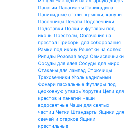
мощей
Накладки на алтарную дверь
Панагии
Панагиары
Паникадила
Панихидные столы, крышки, кануны
Пасочницы
Печати
Подсвечники
Подставки
Полки и футляры под
иконы
Престолы, Облачения на
престол
Приборы для соборования
Рамки под икону
Решётки на солею
Рипиды
Розовая вода
Семисвечники
Сосуды для елея
Сосуды для миро
Стаканы для лампад
Стрючицы
Трехсвечники
Уголь кадильный
Фонари пасхальные
Футляры под
церковную утварь
Хоругви
Цепи для
крестов и панагий
Чаши
водосвятные
Чаши для святых
частиц
Четки
Штандарты
Ящики для
свечей и огарков
Ящики
крестильные