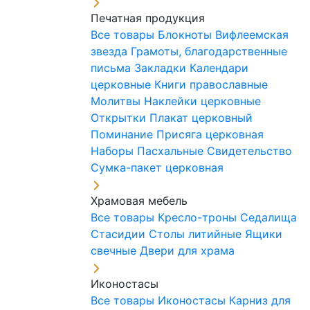
Печатная продукция
Все товары
Блокноты
Вифлеемская
звезда
Грамоты, благодарственные
письма
Закладки
Календари
церковные
Книги православные
Молитвы
Наклейки церковные
Открытки
Плакат церковный
Поминание
Присяга церковная
Наборы Пасхальные
Свидетельство
Сумка-пакет церковная
Храмовая мебель
Все товары
Кресло-троны
Седалища
Стасидии
Столы литийные
Ящики
свечные
Двери для храма
Иконостасы
Все товары
Иконостасы
Карниз для