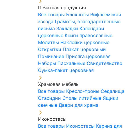
Печатная продукция
Все товары
Блокноты
Вифлеемская
звезда
Грамоты, благодарственные
письма
Закладки
Календари
церковные
Книги православные
Молитвы
Наклейки церковные
Открытки
Плакат церковный
Поминание
Присяга церковная
Наборы Пасхальные
Свидетельство
Сумка-пакет церковная
Храмовая мебель
Все товары
Кресло-троны
Седалища
Стасидии
Столы литийные
Ящики
свечные
Двери для храма
Иконостасы
Все товары
Иконостасы
Карниз для