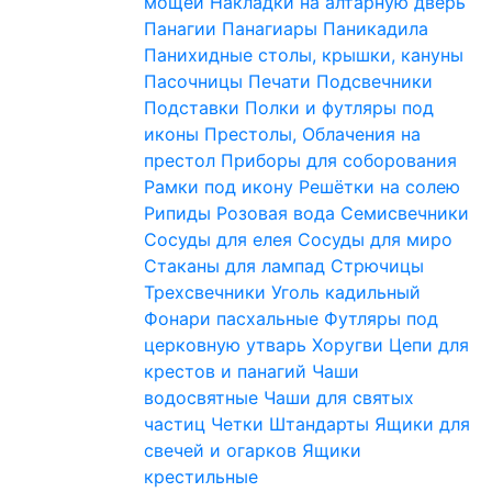
мощей
Накладки на алтарную дверь
Панагии
Панагиары
Паникадила
Панихидные столы, крышки, кануны
Пасочницы
Печати
Подсвечники
Подставки
Полки и футляры под
иконы
Престолы, Облачения на
престол
Приборы для соборования
Рамки под икону
Решётки на солею
Рипиды
Розовая вода
Семисвечники
Сосуды для елея
Сосуды для миро
Стаканы для лампад
Стрючицы
Трехсвечники
Уголь кадильный
Фонари пасхальные
Футляры под
церковную утварь
Хоругви
Цепи для
крестов и панагий
Чаши
водосвятные
Чаши для святых
частиц
Четки
Штандарты
Ящики для
свечей и огарков
Ящики
крестильные