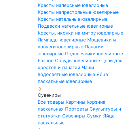
Кресты наперсные ювелирные
Кресты напрестольные ювелирные
Кресты нательные ювелирные
Подвески нательные ювелирные
Кресты, иконки на митру ювелирные
Лампады ювелирные
Мощевики и
ковчеги ювелирные
Панагии
ювелирные
Подсвечники ювелирные
Разное
Сосуды ювелирные
Цепи для
крестов и панагий
Чаши
водосвятные ювелирные
Яйца
пасхальные ювелирные
Сувениры
Все товары
Картины
Корзина
пасхальная
Портреты
Скульптуры и
статуэтки
Сувениры
Сумки
Яйца
пасхальные