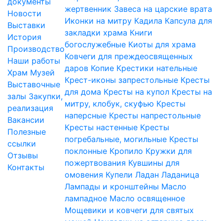
документы
жертвенник
Завеса на царские врата
Новости
Иконки на митру
Кадила
Капсула для
Выставки
закладки храма
Книги
История
богослужебные
Киоты для храма
Производство
Ковчеги для преждеосвященных
Наши работы
даров
Копие
Крестики нательные
Храм
Музей
Крест-иконы запрестольные
Кресты
Выставочные
для дома
Кресты на купол
Кресты на
залы
Закупки,
митру, клобук, скуфью
Кресты
реализация
наперсные
Кресты напрестольные
Вакансии
Кресты настенные
Кресты
Полезные
погребальные, могильные
Кресты
ссылки
поклонные
Кропило
Кружки для
Отзывы
пожертвования
Кувшины для
Контакты
омовения
Купели
Ладан
Ладаница
Лампады и кронштейны
Масло
лампадное
Масло освященное
Мощевики и ковчеги для святых