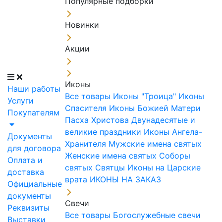
Популярные подборки
Новинки
Акции
Иконы
Наши работы
Все товары
Иконы "Троица"
Иконы
Услуги
Спасителя
Иконы Божией Матери
Покупателям
Пасха Христова
Двунадесятые и
великие праздники
Иконы Ангела-
Документы
Хранителя
Мужские имена святых
для договора
Женские имена святых
Соборы
Оплата и
святых
Святцы
Иконы на Царские
доставка
врата
ИКОНЫ НА ЗАКАЗ
Официальные
документы
Свечи
Реквизиты
Все товары
Богослужебные свечи
Выставки