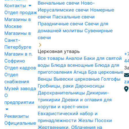
Венчальные свечи
Ново-
Контакты
Иерусалимские свечи
Номерные
Отдел продаж
свечи
Пасхальные свечи
Магазины в
Праздничные свечи
Свечи для
Москве
домашней молитвы
Сувенирные
Магазины в
свечи
Санкт-
Петербурге
Церковная утварь
Магазин в п.
+7
Все товары
Аналои
Баки для святой
Софрино
4
воды
Блюда всенощные
Блюда для
Отдел кадров
З
приготовления Агнца
Бра церковные
Отдел
Венцы
Вывески церковные
Голгофы
снабжения
za
Гробницы, раки
Дароносицы
Музей завода
Дарохранительницы
Дикирии-
О
трикирии
Древки и оглавия для
предприятии
хоругви и крест-икон
Евхаристический набор и
Реквизиты
принадлежности
Жезлы Посохи
Официальные
Жертвенники, Облачения на