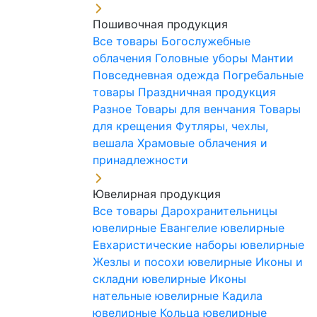
Пошивочная продукция
Все товары
Богослужебные
облачения
Головные уборы
Мантии
Повседневная одежда
Погребальные
товары
Праздничная продукция
Разное
Товары для венчания
Товары
для крещения
Футляры, чехлы,
вешала
Храмовые облачения и
принадлежности
Ювелирная продукция
Все товары
Дарохранительницы
ювелирные
Евангелие ювелирные
Евхаристические наборы ювелирные
Жезлы и посохи ювелирные
Иконы и
складни ювелирные
Иконы
нательные ювелирные
Кадила
ювелирные
Кольца ювелирные