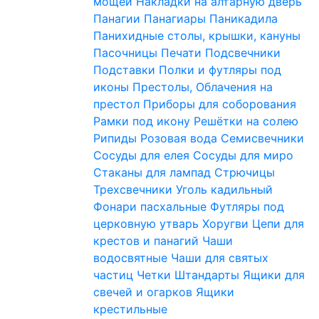
мощей
Накладки на алтарную дверь
Панагии
Панагиары
Паникадила
Панихидные столы, крышки, кануны
Пасочницы
Печати
Подсвечники
Подставки
Полки и футляры под
иконы
Престолы, Облачения на
престол
Приборы для соборования
Рамки под икону
Решётки на солею
Рипиды
Розовая вода
Семисвечники
Сосуды для елея
Сосуды для миро
Стаканы для лампад
Стрючицы
Трехсвечники
Уголь кадильный
Фонари пасхальные
Футляры под
церковную утварь
Хоругви
Цепи для
крестов и панагий
Чаши
водосвятные
Чаши для святых
частиц
Четки
Штандарты
Ящики для
свечей и огарков
Ящики
крестильные