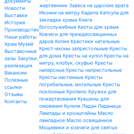
документы
жертвенник
Завеса на царские врата
Новости
Иконки на митру
Кадила
Капсула для
Выставки
закладки храма
Книги
История
богослужебные
Киоты для храма
Производство
Ковчеги для преждеосвященных
Наши работы
даров
Копие
Крестики нательные
Храм
Музей
Крест-иконы запрестольные
Кресты
Выставочные
для дома
Кресты на купол
Кресты на
залы
Закупки,
митру, клобук, скуфью
Кресты
реализация
наперсные
Кресты напрестольные
Вакансии
Кресты настенные
Кресты
Полезные
погребальные, могильные
Кресты
ссылки
поклонные
Кропило
Кружки для
Отзывы
пожертвования
Кувшины для
Контакты
омовения
Купели
Ладан
Ладаница
Лампады и кронштейны
Масло
лампадное
Масло освященное
Мощевики и ковчеги для святых