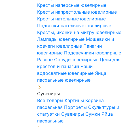
Кресты наперсные ювелирные
Кресты напрестольные ювелирные
Кресты нательные ювелирные
Подвески нательные ювелирные
Кресты, иконки на митру ювелирные
Лампады ювелирные
Мощевики и
ковчеги ювелирные
Панагии
ювелирные
Подсвечники ювелирные
Разное
Сосуды ювелирные
Цепи для
крестов и панагий
Чаши
водосвятные ювелирные
Яйца
пасхальные ювелирные
Сувениры
Все товары
Картины
Корзина
пасхальная
Портреты
Скульптуры и
статуэтки
Сувениры
Сумки
Яйца
пасхальные