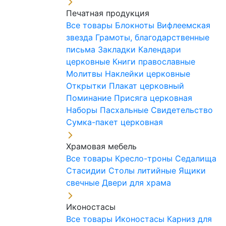
Печатная продукция
Все товары
Блокноты
Вифлеемская
звезда
Грамоты, благодарственные
письма
Закладки
Календари
церковные
Книги православные
Молитвы
Наклейки церковные
Открытки
Плакат церковный
Поминание
Присяга церковная
Наборы Пасхальные
Свидетельство
Сумка-пакет церковная
Храмовая мебель
Все товары
Кресло-троны
Седалища
Стасидии
Столы литийные
Ящики
свечные
Двери для храма
Иконостасы
Все товары
Иконостасы
Карниз для