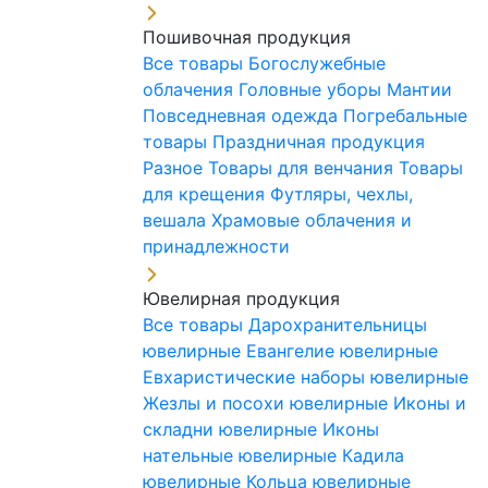
Пошивочная продукция
Все товары
Богослужебные
облачения
Головные уборы
Мантии
Повседневная одежда
Погребальные
товары
Праздничная продукция
Разное
Товары для венчания
Товары
для крещения
Футляры, чехлы,
вешала
Храмовые облачения и
принадлежности
Ювелирная продукция
Все товары
Дарохранительницы
ювелирные
Евангелие ювелирные
Евхаристические наборы ювелирные
Жезлы и посохи ювелирные
Иконы и
складни ювелирные
Иконы
нательные ювелирные
Кадила
ювелирные
Кольца ювелирные