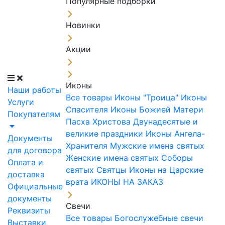
Популярные подборки
Новинки
Акции
Иконы
Наши работы
Все товары
Иконы "Троица"
Иконы
Услуги
Спасителя
Иконы Божией Матери
Покупателям
Пасха Христова
Двунадесятые и
великие праздники
Иконы Ангела-
Документы
Хранителя
Мужские имена святых
для договора
Женские имена святых
Соборы
Оплата и
святых
Святцы
Иконы на Царские
доставка
врата
ИКОНЫ НА ЗАКАЗ
Официальные
документы
Свечи
Реквизиты
Все товары
Богослужебные свечи
Выставки