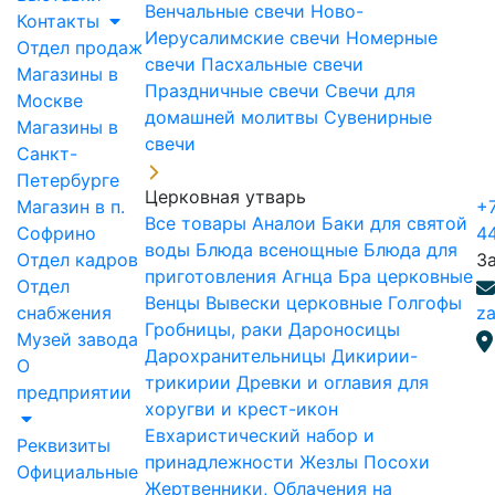
Венчальные свечи
Ново-
Контакты
Иерусалимские свечи
Номерные
Отдел продаж
свечи
Пасхальные свечи
Магазины в
Праздничные свечи
Свечи для
Москве
домашней молитвы
Сувенирные
Магазины в
свечи
Санкт-
Петербурге
Церковная утварь
Магазин в п.
+7
Все товары
Аналои
Баки для святой
Софрино
4
воды
Блюда всенощные
Блюда для
Отдел кадров
З
приготовления Агнца
Бра церковные
Отдел
Венцы
Вывески церковные
Голгофы
снабжения
za
Гробницы, раки
Дароносицы
Музей завода
Дарохранительницы
Дикирии-
О
трикирии
Древки и оглавия для
предприятии
хоругви и крест-икон
Евхаристический набор и
Реквизиты
принадлежности
Жезлы Посохи
Официальные
Жертвенники, Облачения на