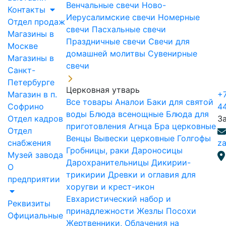
Венчальные свечи
Ново-
Контакты
Иерусалимские свечи
Номерные
Отдел продаж
свечи
Пасхальные свечи
Магазины в
Праздничные свечи
Свечи для
Москве
домашней молитвы
Сувенирные
Магазины в
свечи
Санкт-
Петербурге
Церковная утварь
Магазин в п.
+7
Все товары
Аналои
Баки для святой
Софрино
4
воды
Блюда всенощные
Блюда для
Отдел кадров
З
приготовления Агнца
Бра церковные
Отдел
Венцы
Вывески церковные
Голгофы
снабжения
za
Гробницы, раки
Дароносицы
Музей завода
Дарохранительницы
Дикирии-
О
трикирии
Древки и оглавия для
предприятии
хоругви и крест-икон
Евхаристический набор и
Реквизиты
принадлежности
Жезлы Посохи
Официальные
Жертвенники, Облачения на