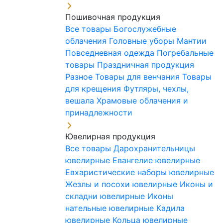
Пошивочная продукция
Все товары
Богослужебные
облачения
Головные уборы
Мантии
Повседневная одежда
Погребальные
товары
Праздничная продукция
Разное
Товары для венчания
Товары
для крещения
Футляры, чехлы,
вешала
Храмовые облачения и
принадлежности
Ювелирная продукция
Все товары
Дарохранительницы
ювелирные
Евангелие ювелирные
Евхаристические наборы ювелирные
Жезлы и посохи ювелирные
Иконы и
складни ювелирные
Иконы
нательные ювелирные
Кадила
ювелирные
Кольца ювелирные