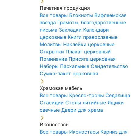
Печатная продукция
Все товары
Блокноты
Вифлеемская
звезда
Грамоты, благодарственные
письма
Закладки
Календари
церковные
Книги православные
Молитвы
Наклейки церковные
Открытки
Плакат церковный
Поминание
Присяга церковная
Наборы Пасхальные
Свидетельство
Сумка-пакет церковная
Храмовая мебель
Все товары
Кресло-троны
Седалища
Стасидии
Столы литийные
Ящики
свечные
Двери для храма
Иконостасы
Все товары
Иконостасы
Карниз для