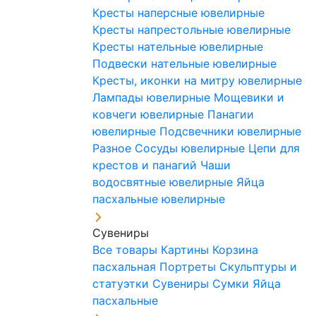
Кресты наперсные ювелирные
Кресты напрестольные ювелирные
Кресты нательные ювелирные
Подвески нательные ювелирные
Кресты, иконки на митру ювелирные
Лампады ювелирные
Мощевики и
ковчеги ювелирные
Панагии
ювелирные
Подсвечники ювелирные
Разное
Сосуды ювелирные
Цепи для
крестов и панагий
Чаши
водосвятные ювелирные
Яйца
пасхальные ювелирные
Сувениры
Все товары
Картины
Корзина
пасхальная
Портреты
Скульптуры и
статуэтки
Сувениры
Сумки
Яйца
пасхальные