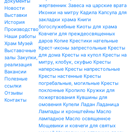
документы
жертвенник
Завеса на царские врата
Новости
Иконки на митру
Кадила
Капсула для
Выставки
закладки храма
Книги
История
богослужебные
Киоты для храма
Производство
Ковчеги для преждеосвященных
Наши работы
даров
Копие
Крестики нательные
Храм
Музей
Крест-иконы запрестольные
Кресты
Выставочные
для дома
Кресты на купол
Кресты на
залы
Закупки,
митру, клобук, скуфью
Кресты
реализация
наперсные
Кресты напрестольные
Вакансии
Кресты настенные
Кресты
Полезные
погребальные, могильные
Кресты
ссылки
поклонные
Кропило
Кружки для
Отзывы
пожертвования
Кувшины для
Контакты
омовения
Купели
Ладан
Ладаница
Лампады и кронштейны
Масло
лампадное
Масло освященное
Мощевики и ковчеги для святых