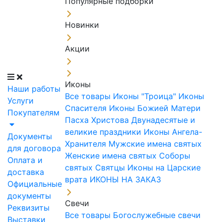
Популярные подборки
Новинки
Акции
Иконы
Наши работы
Все товары
Иконы "Троица"
Иконы
Услуги
Спасителя
Иконы Божией Матери
Покупателям
Пасха Христова
Двунадесятые и
великие праздники
Иконы Ангела-
Документы
Хранителя
Мужские имена святых
для договора
Женские имена святых
Соборы
Оплата и
святых
Святцы
Иконы на Царские
доставка
врата
ИКОНЫ НА ЗАКАЗ
Официальные
документы
Свечи
Реквизиты
Все товары
Богослужебные свечи
Выставки