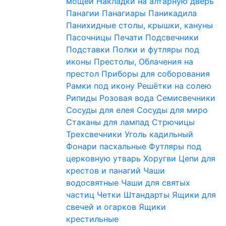
мощей
Накладки на алтарную дверь
Панагии
Панагиары
Паникадила
Панихидные столы, крышки, кануны
Пасочницы
Печати
Подсвечники
Подставки
Полки и футляры под
иконы
Престолы, Облачения на
престол
Приборы для соборования
Рамки под икону
Решётки на солею
Рипиды
Розовая вода
Семисвечники
Сосуды для елея
Сосуды для миро
Стаканы для лампад
Стрючицы
Трехсвечники
Уголь кадильный
Фонари пасхальные
Футляры под
церковную утварь
Хоругви
Цепи для
крестов и панагий
Чаши
водосвятные
Чаши для святых
частиц
Четки
Штандарты
Ящики для
свечей и огарков
Ящики
крестильные