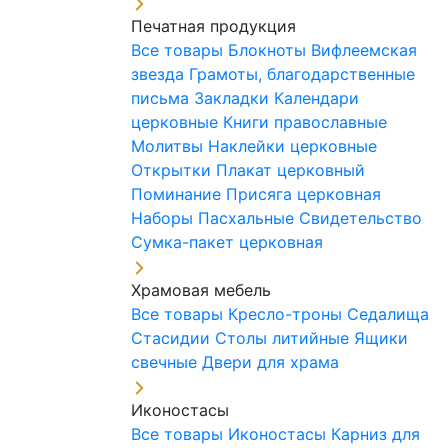
Печатная продукция
Все товары
Блокноты
Вифлеемская
звезда
Грамоты, благодарственные
письма
Закладки
Календари
церковные
Книги православные
Молитвы
Наклейки церковные
Открытки
Плакат церковный
Поминание
Присяга церковная
Наборы Пасхальные
Свидетельство
Сумка-пакет церковная
Храмовая мебель
Все товары
Кресло-троны
Седалища
Стасидии
Столы литийные
Ящики
свечные
Двери для храма
Иконостасы
Все товары
Иконостасы
Карниз для