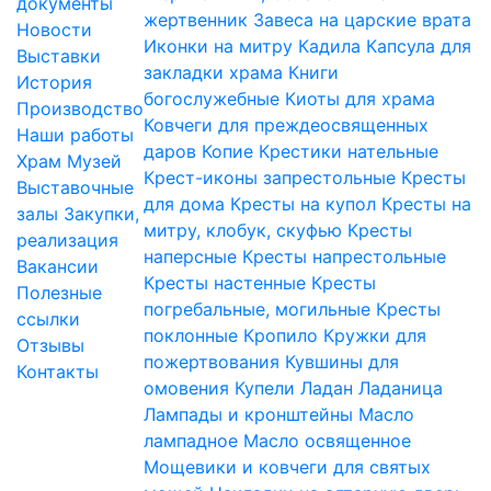
документы
жертвенник
Завеса на царские врата
Новости
Иконки на митру
Кадила
Капсула для
Выставки
закладки храма
Книги
История
богослужебные
Киоты для храма
Производство
Ковчеги для преждеосвященных
Наши работы
даров
Копие
Крестики нательные
Храм
Музей
Крест-иконы запрестольные
Кресты
Выставочные
для дома
Кресты на купол
Кресты на
залы
Закупки,
митру, клобук, скуфью
Кресты
реализация
наперсные
Кресты напрестольные
Вакансии
Кресты настенные
Кресты
Полезные
погребальные, могильные
Кресты
ссылки
поклонные
Кропило
Кружки для
Отзывы
пожертвования
Кувшины для
Контакты
омовения
Купели
Ладан
Ладаница
Лампады и кронштейны
Масло
лампадное
Масло освященное
Мощевики и ковчеги для святых