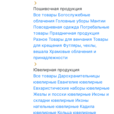
Пошивочная продукция
Все товары
Богослужебные
облачения
Головные уборы
Мантии
Повседневная одежда
Погребальные
товары
Праздничная продукция
Разное
Товары для венчания
Товары
для крещения
Футляры, чехлы,
вешала
Храмовые облачения и
принадлежности
Ювелирная продукция
Все товары
Дарохранительницы
ювелирные
Евангелие ювелирные
Евхаристические наборы ювелирные
Жезлы и посохи ювелирные
Иконы и
складни ювелирные
Иконы
нательные ювелирные
Кадила
ювелирные
Кольца ювелирные