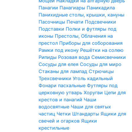
мощей
Накладки на алтарную дверь
Панагии
Панагиары
Паникадила
Панихидные столы, крышки, кануны
Пасочницы
Печати
Подсвечники
Подставки
Полки и футляры под
иконы
Престолы, Облачения на
престол
Приборы для соборования
Рамки под икону
Решётки на солею
Рипиды
Розовая вода
Семисвечники
Сосуды для елея
Сосуды для миро
Стаканы для лампад
Стрючицы
Трехсвечники
Уголь кадильный
Фонари пасхальные
Футляры под
церковную утварь
Хоругви
Цепи для
крестов и панагий
Чаши
водосвятные
Чаши для святых
частиц
Четки
Штандарты
Ящики для
свечей и огарков
Ящики
крестильные