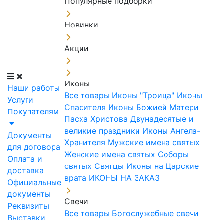
Популярные подборки
Новинки
Акции
Иконы
Наши работы
Все товары
Иконы "Троица"
Иконы
Услуги
Спасителя
Иконы Божией Матери
Покупателям
Пасха Христова
Двунадесятые и
великие праздники
Иконы Ангела-
Документы
Хранителя
Мужские имена святых
для договора
Женские имена святых
Соборы
Оплата и
святых
Святцы
Иконы на Царские
доставка
врата
ИКОНЫ НА ЗАКАЗ
Официальные
документы
Свечи
Реквизиты
Все товары
Богослужебные свечи
Выставки