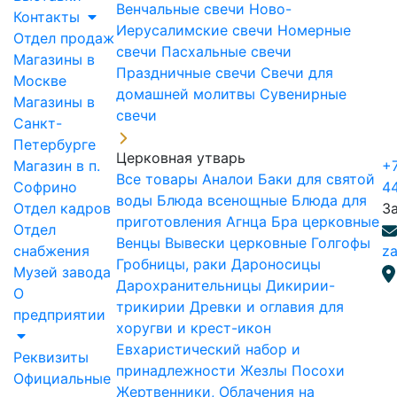
Венчальные свечи
Ново-
Контакты
Иерусалимские свечи
Номерные
Отдел продаж
свечи
Пасхальные свечи
Магазины в
Праздничные свечи
Свечи для
Москве
домашней молитвы
Сувенирные
Магазины в
свечи
Санкт-
Петербурге
Церковная утварь
Магазин в п.
+7
Все товары
Аналои
Баки для святой
Софрино
4
воды
Блюда всенощные
Блюда для
Отдел кадров
З
приготовления Агнца
Бра церковные
Отдел
Венцы
Вывески церковные
Голгофы
снабжения
za
Гробницы, раки
Дароносицы
Музей завода
Дарохранительницы
Дикирии-
О
трикирии
Древки и оглавия для
предприятии
хоругви и крест-икон
Евхаристический набор и
Реквизиты
принадлежности
Жезлы Посохи
Официальные
Жертвенники, Облачения на