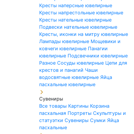
Кресты наперсные ювелирные
Кресты напрестольные ювелирные
Кресты нательные ювелирные
Подвески нательные ювелирные
Кресты, иконки на митру ювелирные
Лампады ювелирные
Мощевики и
ковчеги ювелирные
Панагии
ювелирные
Подсвечники ювелирные
Разное
Сосуды ювелирные
Цепи для
крестов и панагий
Чаши
водосвятные ювелирные
Яйца
пасхальные ювелирные
Сувениры
Все товары
Картины
Корзина
пасхальная
Портреты
Скульптуры и
статуэтки
Сувениры
Сумки
Яйца
пасхальные