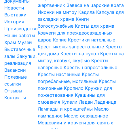
документы
жертвенник
Завеса на царские врата
Новости
Иконки на митру
Кадила
Капсула для
Выставки
закладки храма
Книги
История
богослужебные
Киоты для храма
Производство
Ковчеги для преждеосвященных
Наши работы
даров
Копие
Крестики нательные
Храм
Музей
Крест-иконы запрестольные
Кресты
Выставочные
для дома
Кресты на купол
Кресты на
залы
Закупки,
митру, клобук, скуфью
Кресты
реализация
наперсные
Кресты напрестольные
Вакансии
Кресты настенные
Кресты
Полезные
погребальные, могильные
Кресты
ссылки
поклонные
Кропило
Кружки для
Отзывы
пожертвования
Кувшины для
Контакты
омовения
Купели
Ладан
Ладаница
Лампады и кронштейны
Масло
лампадное
Масло освященное
Мощевики и ковчеги для святых