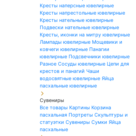
Кресты наперсные ювелирные
Кресты напрестольные ювелирные
Кресты нательные ювелирные
Подвески нательные ювелирные
Кресты, иконки на митру ювелирные
Лампады ювелирные
Мощевики и
ковчеги ювелирные
Панагии
ювелирные
Подсвечники ювелирные
Разное
Сосуды ювелирные
Цепи для
крестов и панагий
Чаши
водосвятные ювелирные
Яйца
пасхальные ювелирные
Сувениры
Все товары
Картины
Корзина
пасхальная
Портреты
Скульптуры и
статуэтки
Сувениры
Сумки
Яйца
пасхальные