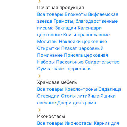
Печатная продукция
Все товары
Блокноты
Вифлеемская
звезда
Грамоты, благодарственные
письма
Закладки
Календари
церковные
Книги православные
Молитвы
Наклейки церковные
Открытки
Плакат церковный
Поминание
Присяга церковная
Наборы Пасхальные
Свидетельство
Сумка-пакет церковная
Храмовая мебель
Все товары
Кресло-троны
Седалища
Стасидии
Столы литийные
Ящики
свечные
Двери для храма
Иконостасы
Все товары
Иконостасы
Карниз для