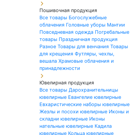
Пошивочная продукция
Все товары
Богослужебные
облачения
Головные уборы
Мантии
Повседневная одежда
Погребальные
товары
Праздничная продукция
Разное
Товары для венчания
Товары
для крещения
Футляры, чехлы,
вешала
Храмовые облачения и
принадлежности
Ювелирная продукция
Все товары
Дарохранительницы
ювелирные
Евангелие ювелирные
Евхаристические наборы ювелирные
Жезлы и посохи ювелирные
Иконы и
складни ювелирные
Иконы
нательные ювелирные
Кадила
ювелирные
Кольца ювелирные