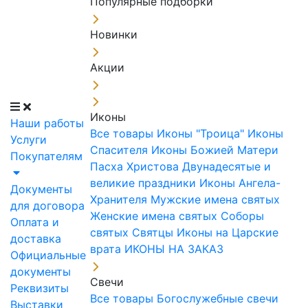
Популярные подборки
Новинки
Акции
Иконы
Наши работы
Все товары
Иконы "Троица"
Иконы
Услуги
Спасителя
Иконы Божией Матери
Покупателям
Пасха Христова
Двунадесятые и
великие праздники
Иконы Ангела-
Документы
Хранителя
Мужские имена святых
для договора
Женские имена святых
Соборы
Оплата и
святых
Святцы
Иконы на Царские
доставка
врата
ИКОНЫ НА ЗАКАЗ
Официальные
документы
Свечи
Реквизиты
Все товары
Богослужебные свечи
Выставки