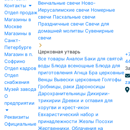
Венчальные свечи
Ново-
Контакты
Иерусалимские свечи
Номерные
Отдел продаж
свечи
Пасхальные свечи
Магазины в
Праздничные свечи
Свечи для
Москве
домашней молитвы
Сувенирные
Магазины в
свечи
Санкт-
Петербурге
Церковная утварь
Магазин в п.
+7
Все товары
Аналои
Баки для святой
Софрино
4
воды
Блюда всенощные
Блюда для
Отдел кадров
З
приготовления Агнца
Бра церковные
Отдел
Венцы
Вывески церковные
Голгофы
снабжения
za
Гробницы, раки
Дароносицы
Музей завода
Дарохранительницы
Дикирии-
О
трикирии
Древки и оглавия для
предприятии
хоругви и крест-икон
Евхаристический набор и
Реквизиты
принадлежности
Жезлы Посохи
Официальные
Жертвенники, Облачения на