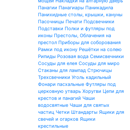
мощей
Накладки на алтарную дверь
Панагии
Панагиары
Паникадила
Панихидные столы, крышки, кануны
Пасочницы
Печати
Подсвечники
Подставки
Полки и футляры под
иконы
Престолы, Облачения на
престол
Приборы для соборования
Рамки под икону
Решётки на солею
Рипиды
Розовая вода
Семисвечники
Сосуды для елея
Сосуды для миро
Стаканы для лампад
Стрючицы
Трехсвечники
Уголь кадильный
Фонари пасхальные
Футляры под
церковную утварь
Хоругви
Цепи для
крестов и панагий
Чаши
водосвятные
Чаши для святых
частиц
Четки
Штандарты
Ящики для
свечей и огарков
Ящики
крестильные