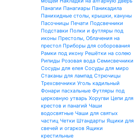
мощей
Накладки на алтарную дверь
Панагии
Панагиары
Паникадила
Панихидные столы, крышки, кануны
Пасочницы
Печати
Подсвечники
Подставки
Полки и футляры под
иконы
Престолы, Облачения на
престол
Приборы для соборования
Рамки под икону
Решётки на солею
Рипиды
Розовая вода
Семисвечники
Сосуды для елея
Сосуды для миро
Стаканы для лампад
Стрючицы
Трехсвечники
Уголь кадильный
Фонари пасхальные
Футляры под
церковную утварь
Хоругви
Цепи для
крестов и панагий
Чаши
водосвятные
Чаши для святых
частиц
Четки
Штандарты
Ящики для
свечей и огарков
Ящики
крестильные