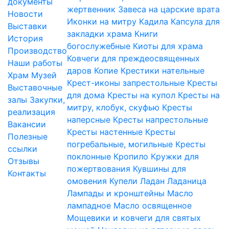
документы
жертвенник
Завеса на царские врата
Новости
Иконки на митру
Кадила
Капсула для
Выставки
закладки храма
Книги
История
богослужебные
Киоты для храма
Производство
Ковчеги для преждеосвященных
Наши работы
даров
Копие
Крестики нательные
Храм
Музей
Крест-иконы запрестольные
Кресты
Выставочные
для дома
Кресты на купол
Кресты на
залы
Закупки,
митру, клобук, скуфью
Кресты
реализация
наперсные
Кресты напрестольные
Вакансии
Кресты настенные
Кресты
Полезные
погребальные, могильные
Кресты
ссылки
поклонные
Кропило
Кружки для
Отзывы
пожертвования
Кувшины для
Контакты
омовения
Купели
Ладан
Ладаница
Лампады и кронштейны
Масло
лампадное
Масло освященное
Мощевики и ковчеги для святых