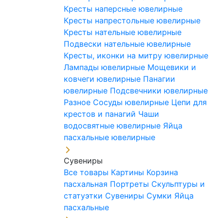
Кресты наперсные ювелирные
Кресты напрестольные ювелирные
Кресты нательные ювелирные
Подвески нательные ювелирные
Кресты, иконки на митру ювелирные
Лампады ювелирные
Мощевики и
ковчеги ювелирные
Панагии
ювелирные
Подсвечники ювелирные
Разное
Сосуды ювелирные
Цепи для
крестов и панагий
Чаши
водосвятные ювелирные
Яйца
пасхальные ювелирные
Сувениры
Все товары
Картины
Корзина
пасхальная
Портреты
Скульптуры и
статуэтки
Сувениры
Сумки
Яйца
пасхальные