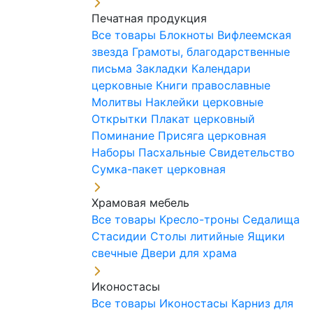
Печатная продукция
Все товары
Блокноты
Вифлеемская
звезда
Грамоты, благодарственные
письма
Закладки
Календари
церковные
Книги православные
Молитвы
Наклейки церковные
Открытки
Плакат церковный
Поминание
Присяга церковная
Наборы Пасхальные
Свидетельство
Сумка-пакет церковная
Храмовая мебель
Все товары
Кресло-троны
Седалища
Стасидии
Столы литийные
Ящики
свечные
Двери для храма
Иконостасы
Все товары
Иконостасы
Карниз для