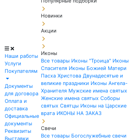
Популярные подборки
Новинки
Акции
Иконы
Наши работы
Все товары
Иконы "Троица"
Иконы
Услуги
Спасителя
Иконы Божией Матери
Покупателям
Пасха Христова
Двунадесятые и
великие праздники
Иконы Ангела-
Документы
Хранителя
Мужские имена святых
для договора
Женские имена святых
Соборы
Оплата и
святых
Святцы
Иконы на Царские
доставка
врата
ИКОНЫ НА ЗАКАЗ
Официальные
документы
Свечи
Реквизиты
Все товары
Богослужебные свечи
Выставки