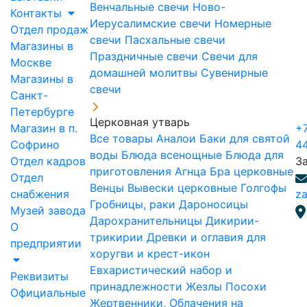
Венчальные свечи
Ново-
Контакты
Иерусалимские свечи
Номерные
Отдел продаж
свечи
Пасхальные свечи
Магазины в
Праздничные свечи
Свечи для
Москве
домашней молитвы
Сувенирные
Магазины в
свечи
Санкт-
Петербурге
Церковная утварь
Магазин в п.
+7
Все товары
Аналои
Баки для святой
Софрино
4
воды
Блюда всенощные
Блюда для
Отдел кадров
З
приготовления Агнца
Бра церковные
Отдел
Венцы
Вывески церковные
Голгофы
снабжения
za
Гробницы, раки
Дароносицы
Музей завода
Дарохранительницы
Дикирии-
О
трикирии
Древки и оглавия для
предприятии
хоругви и крест-икон
Евхаристический набор и
Реквизиты
принадлежности
Жезлы Посохи
Официальные
Жертвенники, Облачения на