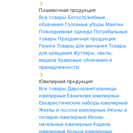
Пошивочная продукция
Все товары
Богослужебные
облачения
Головные уборы
Мантии
Повседневная одежда
Погребальные
товары
Праздничная продукция
Разное
Товары для венчания
Товары
для крещения
Футляры, чехлы,
вешала
Храмовые облачения и
принадлежности
Ювелирная продукция
Все товары
Дарохранительницы
ювелирные
Евангелие ювелирные
Евхаристические наборы ювелирные
Жезлы и посохи ювелирные
Иконы и
складни ювелирные
Иконы
нательные ювелирные
Кадила
ювелирные
Кольца ювелирные