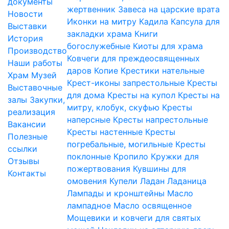
документы
жертвенник
Завеса на царские врата
Новости
Иконки на митру
Кадила
Капсула для
Выставки
закладки храма
Книги
История
богослужебные
Киоты для храма
Производство
Ковчеги для преждеосвященных
Наши работы
даров
Копие
Крестики нательные
Храм
Музей
Крест-иконы запрестольные
Кресты
Выставочные
для дома
Кресты на купол
Кресты на
залы
Закупки,
митру, клобук, скуфью
Кресты
реализация
наперсные
Кресты напрестольные
Вакансии
Кресты настенные
Кресты
Полезные
погребальные, могильные
Кресты
ссылки
поклонные
Кропило
Кружки для
Отзывы
пожертвования
Кувшины для
Контакты
омовения
Купели
Ладан
Ладаница
Лампады и кронштейны
Масло
лампадное
Масло освященное
Мощевики и ковчеги для святых