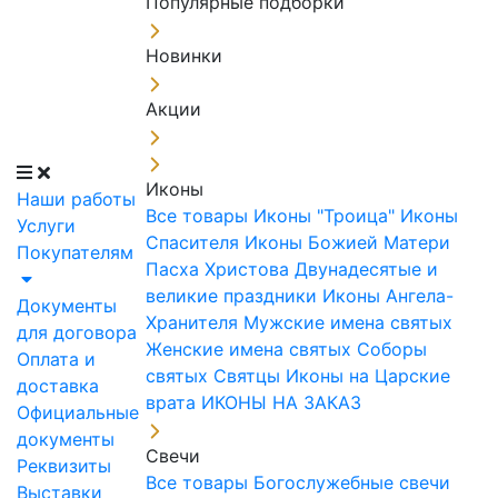
Популярные подборки
Новинки
Акции
Иконы
Наши работы
Все товары
Иконы "Троица"
Иконы
Услуги
Спасителя
Иконы Божией Матери
Покупателям
Пасха Христова
Двунадесятые и
великие праздники
Иконы Ангела-
Документы
Хранителя
Мужские имена святых
для договора
Женские имена святых
Соборы
Оплата и
святых
Святцы
Иконы на Царские
доставка
врата
ИКОНЫ НА ЗАКАЗ
Официальные
документы
Свечи
Реквизиты
Все товары
Богослужебные свечи
Выставки