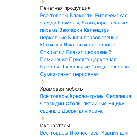
Печатная продукция
Все товары
Блокноты
Вифлеемская
звезда
Грамоты, благодарственные
письма
Закладки
Календари
церковные
Книги православные
Молитвы
Наклейки церковные
Открытки
Плакат церковный
Поминание
Присяга церковная
Наборы Пасхальные
Свидетельство
Сумка-пакет церковная
Храмовая мебель
Все товары
Кресло-троны
Седалища
Стасидии
Столы литийные
Ящики
свечные
Двери для храма
Иконостасы
Все товары
Иконостасы
Карниз для