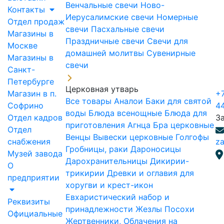
Венчальные свечи
Ново-
Контакты
Иерусалимские свечи
Номерные
Отдел продаж
свечи
Пасхальные свечи
Магазины в
Праздничные свечи
Свечи для
Москве
домашней молитвы
Сувенирные
Магазины в
свечи
Санкт-
Петербурге
Церковная утварь
Магазин в п.
+7
Все товары
Аналои
Баки для святой
Софрино
4
воды
Блюда всенощные
Блюда для
Отдел кадров
З
приготовления Агнца
Бра церковные
Отдел
Венцы
Вывески церковные
Голгофы
снабжения
za
Гробницы, раки
Дароносицы
Музей завода
Дарохранительницы
Дикирии-
О
трикирии
Древки и оглавия для
предприятии
хоругви и крест-икон
Евхаристический набор и
Реквизиты
принадлежности
Жезлы Посохи
Официальные
Жертвенники, Облачения на