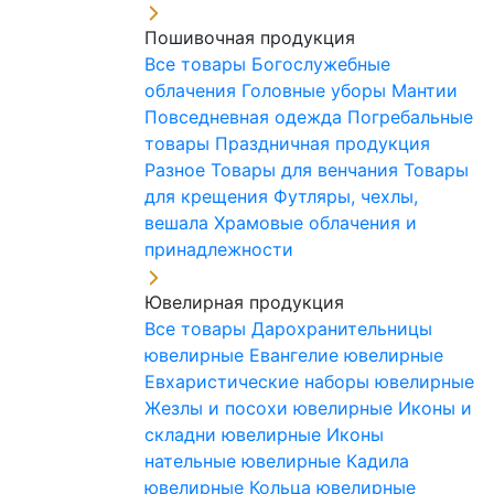
Пошивочная продукция
Все товары
Богослужебные
облачения
Головные уборы
Мантии
Повседневная одежда
Погребальные
товары
Праздничная продукция
Разное
Товары для венчания
Товары
для крещения
Футляры, чехлы,
вешала
Храмовые облачения и
принадлежности
Ювелирная продукция
Все товары
Дарохранительницы
ювелирные
Евангелие ювелирные
Евхаристические наборы ювелирные
Жезлы и посохи ювелирные
Иконы и
складни ювелирные
Иконы
нательные ювелирные
Кадила
ювелирные
Кольца ювелирные