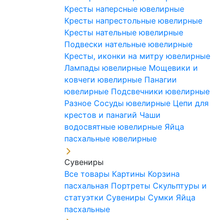
Кресты наперсные ювелирные
Кресты напрестольные ювелирные
Кресты нательные ювелирные
Подвески нательные ювелирные
Кресты, иконки на митру ювелирные
Лампады ювелирные
Мощевики и
ковчеги ювелирные
Панагии
ювелирные
Подсвечники ювелирные
Разное
Сосуды ювелирные
Цепи для
крестов и панагий
Чаши
водосвятные ювелирные
Яйца
пасхальные ювелирные
Сувениры
Все товары
Картины
Корзина
пасхальная
Портреты
Скульптуры и
статуэтки
Сувениры
Сумки
Яйца
пасхальные