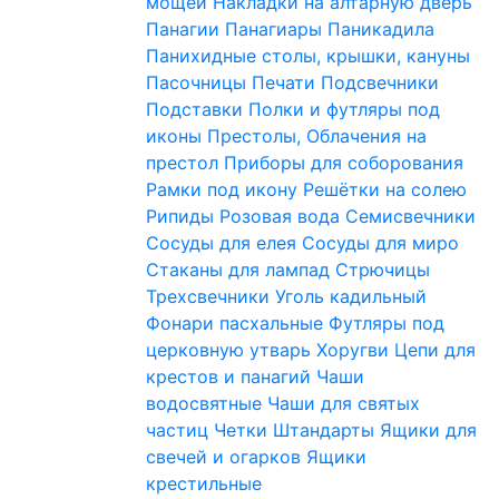
мощей
Накладки на алтарную дверь
Панагии
Панагиары
Паникадила
Панихидные столы, крышки, кануны
Пасочницы
Печати
Подсвечники
Подставки
Полки и футляры под
иконы
Престолы, Облачения на
престол
Приборы для соборования
Рамки под икону
Решётки на солею
Рипиды
Розовая вода
Семисвечники
Сосуды для елея
Сосуды для миро
Стаканы для лампад
Стрючицы
Трехсвечники
Уголь кадильный
Фонари пасхальные
Футляры под
церковную утварь
Хоругви
Цепи для
крестов и панагий
Чаши
водосвятные
Чаши для святых
частиц
Четки
Штандарты
Ящики для
свечей и огарков
Ящики
крестильные