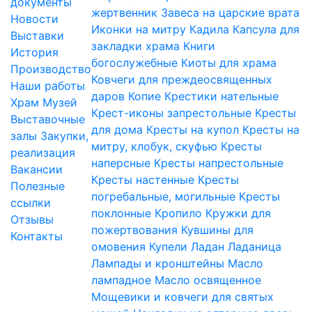
документы
жертвенник
Завеса на царские врата
Новости
Иконки на митру
Кадила
Капсула для
Выставки
закладки храма
Книги
История
богослужебные
Киоты для храма
Производство
Ковчеги для преждеосвященных
Наши работы
даров
Копие
Крестики нательные
Храм
Музей
Крест-иконы запрестольные
Кресты
Выставочные
для дома
Кресты на купол
Кресты на
залы
Закупки,
митру, клобук, скуфью
Кресты
реализация
наперсные
Кресты напрестольные
Вакансии
Кресты настенные
Кресты
Полезные
погребальные, могильные
Кресты
ссылки
поклонные
Кропило
Кружки для
Отзывы
пожертвования
Кувшины для
Контакты
омовения
Купели
Ладан
Ладаница
Лампады и кронштейны
Масло
лампадное
Масло освященное
Мощевики и ковчеги для святых