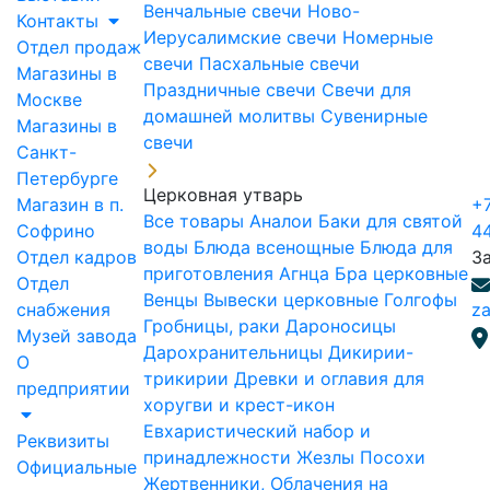
Венчальные свечи
Ново-
Контакты
Иерусалимские свечи
Номерные
Отдел продаж
свечи
Пасхальные свечи
Магазины в
Праздничные свечи
Свечи для
Москве
домашней молитвы
Сувенирные
Магазины в
свечи
Санкт-
Петербурге
Церковная утварь
Магазин в п.
+7
Все товары
Аналои
Баки для святой
Софрино
4
воды
Блюда всенощные
Блюда для
Отдел кадров
З
приготовления Агнца
Бра церковные
Отдел
Венцы
Вывески церковные
Голгофы
снабжения
za
Гробницы, раки
Дароносицы
Музей завода
Дарохранительницы
Дикирии-
О
трикирии
Древки и оглавия для
предприятии
хоругви и крест-икон
Евхаристический набор и
Реквизиты
принадлежности
Жезлы Посохи
Официальные
Жертвенники, Облачения на