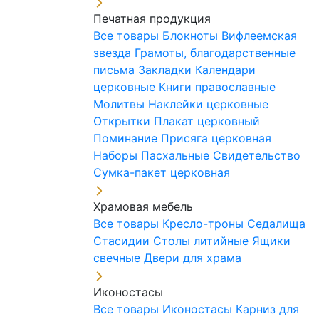
Печатная продукция
Все товары
Блокноты
Вифлеемская
звезда
Грамоты, благодарственные
письма
Закладки
Календари
церковные
Книги православные
Молитвы
Наклейки церковные
Открытки
Плакат церковный
Поминание
Присяга церковная
Наборы Пасхальные
Свидетельство
Сумка-пакет церковная
Храмовая мебель
Все товары
Кресло-троны
Седалища
Стасидии
Столы литийные
Ящики
свечные
Двери для храма
Иконостасы
Все товары
Иконостасы
Карниз для