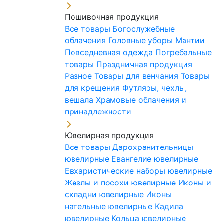
Пошивочная продукция
Все товары
Богослужебные
облачения
Головные уборы
Мантии
Повседневная одежда
Погребальные
товары
Праздничная продукция
Разное
Товары для венчания
Товары
для крещения
Футляры, чехлы,
вешала
Храмовые облачения и
принадлежности
Ювелирная продукция
Все товары
Дарохранительницы
ювелирные
Евангелие ювелирные
Евхаристические наборы ювелирные
Жезлы и посохи ювелирные
Иконы и
складни ювелирные
Иконы
нательные ювелирные
Кадила
ювелирные
Кольца ювелирные