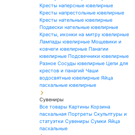
Кресты наперсные ювелирные
Кресты напрестольные ювелирные
Кресты нательные ювелирные
Подвески нательные ювелирные
Кресты, иконки на митру ювелирные
Лампады ювелирные
Мощевики и
ковчеги ювелирные
Панагии
ювелирные
Подсвечники ювелирные
Разное
Сосуды ювелирные
Цепи для
крестов и панагий
Чаши
водосвятные ювелирные
Яйца
пасхальные ювелирные
Сувениры
Все товары
Картины
Корзина
пасхальная
Портреты
Скульптуры и
статуэтки
Сувениры
Сумки
Яйца
пасхальные