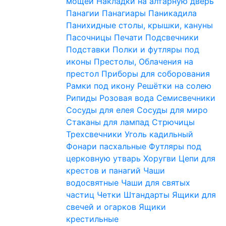
мощей
Накладки на алтарную дверь
Панагии
Панагиары
Паникадила
Панихидные столы, крышки, кануны
Пасочницы
Печати
Подсвечники
Подставки
Полки и футляры под
иконы
Престолы, Облачения на
престол
Приборы для соборования
Рамки под икону
Решётки на солею
Рипиды
Розовая вода
Семисвечники
Сосуды для елея
Сосуды для миро
Стаканы для лампад
Стрючицы
Трехсвечники
Уголь кадильный
Фонари пасхальные
Футляры под
церковную утварь
Хоругви
Цепи для
крестов и панагий
Чаши
водосвятные
Чаши для святых
частиц
Четки
Штандарты
Ящики для
свечей и огарков
Ящики
крестильные