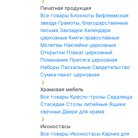
Печатная продукция
Все товары
Блокноты
Вифлеемская
звезда
Грамоты, благодарственные
письма
Закладки
Календари
церковные
Книги православные
Молитвы
Наклейки церковные
Открытки
Плакат церковный
Поминание
Присяга церковная
Наборы Пасхальные
Свидетельство
Сумка-пакет церковная
Храмовая мебель
Все товары
Кресло-троны
Седалища
Стасидии
Столы литийные
Ящики
свечные
Двери для храма
Иконостасы
Все товары
Иконостасы
Карниз для