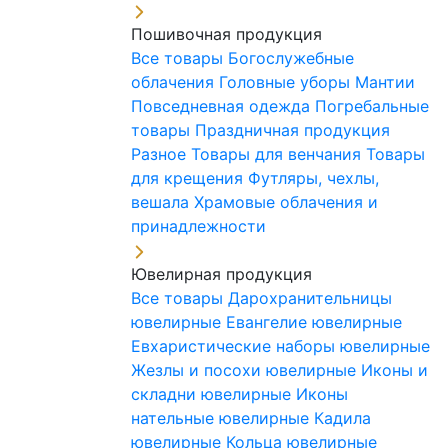
Пошивочная продукция
Все товары
Богослужебные
облачения
Головные уборы
Мантии
Повседневная одежда
Погребальные
товары
Праздничная продукция
Разное
Товары для венчания
Товары
для крещения
Футляры, чехлы,
вешала
Храмовые облачения и
принадлежности
Ювелирная продукция
Все товары
Дарохранительницы
ювелирные
Евангелие ювелирные
Евхаристические наборы ювелирные
Жезлы и посохи ювелирные
Иконы и
складни ювелирные
Иконы
нательные ювелирные
Кадила
ювелирные
Кольца ювелирные