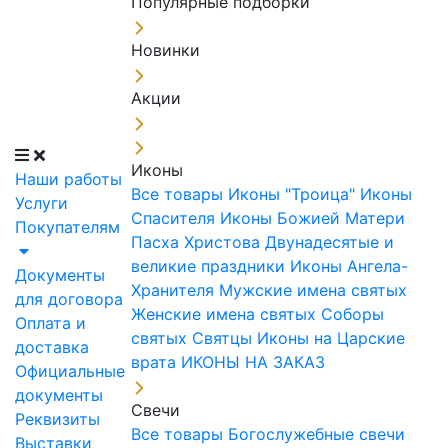
Популярные подборки
Новинки
Акции
Иконы
Наши работы
Все товары
Иконы "Троица"
Иконы
Услуги
Спасителя
Иконы Божией Матери
Покупателям
Пасха Христова
Двунадесятые и
великие праздники
Иконы Ангела-
Документы
Хранителя
Мужские имена святых
для договора
Женские имена святых
Соборы
Оплата и
святых
Святцы
Иконы на Царские
доставка
врата
ИКОНЫ НА ЗАКАЗ
Официальные
документы
Свечи
Реквизиты
Все товары
Богослужебные свечи
Выставки