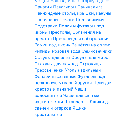
мощей
Накладки на алтарную дверь
Панагии
Панагиары
Паникадила
Панихидные столы, крышки, кануны
Пасочницы
Печати
Подсвечники
Подставки
Полки и футляры под
иконы
Престолы, Облачения на
престол
Приборы для соборования
Рамки под икону
Решётки на солею
Рипиды
Розовая вода
Семисвечники
Сосуды для елея
Сосуды для миро
Стаканы для лампад
Стрючицы
Трехсвечники
Уголь кадильный
Фонари пасхальные
Футляры под
церковную утварь
Хоругви
Цепи для
крестов и панагий
Чаши
водосвятные
Чаши для святых
частиц
Четки
Штандарты
Ящики для
свечей и огарков
Ящики
крестильные