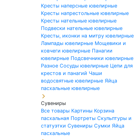
Кресты наперсные ювелирные
Кресты напрестольные ювелирные
Кресты нательные ювелирные
Подвески нательные ювелирные
Кресты, иконки на митру ювелирные
Лампады ювелирные
Мощевики и
ковчеги ювелирные
Панагии
ювелирные
Подсвечники ювелирные
Разное
Сосуды ювелирные
Цепи для
крестов и панагий
Чаши
водосвятные ювелирные
Яйца
пасхальные ювелирные
Сувениры
Все товары
Картины
Корзина
пасхальная
Портреты
Скульптуры и
статуэтки
Сувениры
Сумки
Яйца
пасхальные