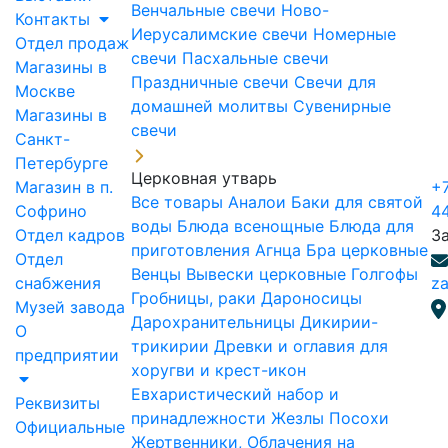
Венчальные свечи
Ново-
Контакты
Иерусалимские свечи
Номерные
Отдел продаж
свечи
Пасхальные свечи
Магазины в
Праздничные свечи
Свечи для
Москве
домашней молитвы
Сувенирные
Магазины в
свечи
Санкт-
Петербурге
Церковная утварь
Магазин в п.
+7
Все товары
Аналои
Баки для святой
Софрино
4
воды
Блюда всенощные
Блюда для
Отдел кадров
З
приготовления Агнца
Бра церковные
Отдел
Венцы
Вывески церковные
Голгофы
снабжения
za
Гробницы, раки
Дароносицы
Музей завода
Дарохранительницы
Дикирии-
О
трикирии
Древки и оглавия для
предприятии
хоругви и крест-икон
Евхаристический набор и
Реквизиты
принадлежности
Жезлы Посохи
Официальные
Жертвенники, Облачения на