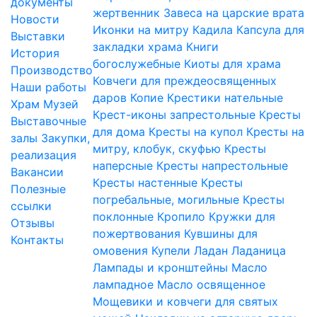
документы
жертвенник
Завеса на царские врата
Новости
Иконки на митру
Кадила
Капсула для
Выставки
закладки храма
Книги
История
богослужебные
Киоты для храма
Производство
Ковчеги для преждеосвященных
Наши работы
даров
Копие
Крестики нательные
Храм
Музей
Крест-иконы запрестольные
Кресты
Выставочные
для дома
Кресты на купол
Кресты на
залы
Закупки,
митру, клобук, скуфью
Кресты
реализация
наперсные
Кресты напрестольные
Вакансии
Кресты настенные
Кресты
Полезные
погребальные, могильные
Кресты
ссылки
поклонные
Кропило
Кружки для
Отзывы
пожертвования
Кувшины для
Контакты
омовения
Купели
Ладан
Ладаница
Лампады и кронштейны
Масло
лампадное
Масло освященное
Мощевики и ковчеги для святых