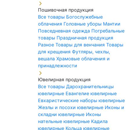
Пошивочная продукция
Все товары
Богослужебные
облачения
Головные уборы
Мантии
Повседневная одежда
Погребальные
товары
Праздничная продукция
Разное
Товары для венчания
Товары
для крещения
Футляры, чехлы,
вешала
Храмовые облачения и
принадлежности
Ювелирная продукция
Все товары
Дарохранительницы
ювелирные
Евангелие ювелирные
Евхаристические наборы ювелирные
Жезлы и посохи ювелирные
Иконы и
складни ювелирные
Иконы
нательные ювелирные
Кадила
ювелирные
Кольца ювелирные