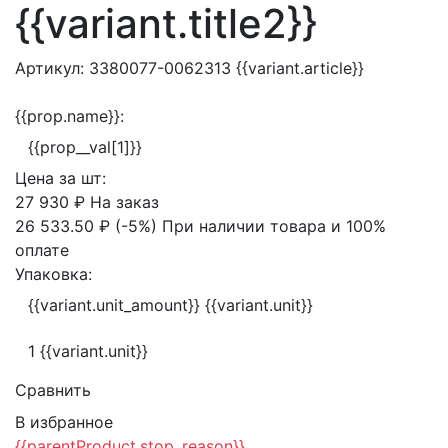
{{variant.title2}}
Артикул:
3380077-0062313
{{variant.article}}
{{prop.name}}:
{{prop__val[1]}}
Цена за
шт:
27 930 ₽
На заказ
26 533.50 ₽
(-5%)
При наличии товара и 100%
оплате
Упаковка:
{{variant.unit_amount}} {{variant.unit}}
1 {{variant.unit}}
Сравнить
В избранное
{{parentProduct.stop_reason}}