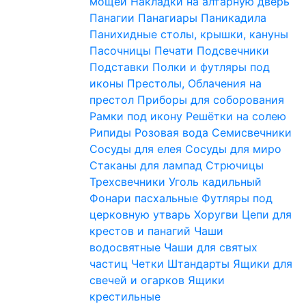
мощей
Накладки на алтарную дверь
Панагии
Панагиары
Паникадила
Панихидные столы, крышки, кануны
Пасочницы
Печати
Подсвечники
Подставки
Полки и футляры под
иконы
Престолы, Облачения на
престол
Приборы для соборования
Рамки под икону
Решётки на солею
Рипиды
Розовая вода
Семисвечники
Сосуды для елея
Сосуды для миро
Стаканы для лампад
Стрючицы
Трехсвечники
Уголь кадильный
Фонари пасхальные
Футляры под
церковную утварь
Хоругви
Цепи для
крестов и панагий
Чаши
водосвятные
Чаши для святых
частиц
Четки
Штандарты
Ящики для
свечей и огарков
Ящики
крестильные