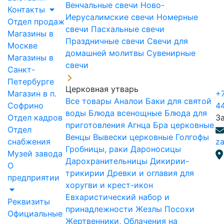
Венчальные свечи
Ново-
Контакты
Иерусалимские свечи
Номерные
Отдел продаж
свечи
Пасхальные свечи
Магазины в
Праздничные свечи
Свечи для
Москве
домашней молитвы
Сувенирные
Магазины в
свечи
Санкт-
Петербурге
Церковная утварь
Магазин в п.
+7
Все товары
Аналои
Баки для святой
Софрино
4
воды
Блюда всенощные
Блюда для
Отдел кадров
З
приготовления Агнца
Бра церковные
Отдел
Венцы
Вывески церковные
Голгофы
снабжения
za
Гробницы, раки
Дароносицы
Музей завода
Дарохранительницы
Дикирии-
О
трикирии
Древки и оглавия для
предприятии
хоругви и крест-икон
Евхаристический набор и
Реквизиты
принадлежности
Жезлы Посохи
Официальные
Жертвенники, Облачения на