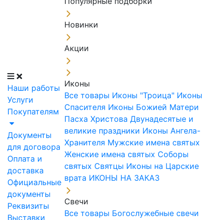
Популярные подборки
Новинки
Акции
Иконы
Наши работы
Все товары
Иконы "Троица"
Иконы
Услуги
Спасителя
Иконы Божией Матери
Покупателям
Пасха Христова
Двунадесятые и
великие праздники
Иконы Ангела-
Документы
Хранителя
Мужские имена святых
для договора
Женские имена святых
Соборы
Оплата и
святых
Святцы
Иконы на Царские
доставка
врата
ИКОНЫ НА ЗАКАЗ
Официальные
документы
Свечи
Реквизиты
Все товары
Богослужебные свечи
Выставки