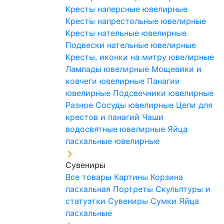
Кресты наперсные ювелирные
Кресты напрестольные ювелирные
Кресты нательные ювелирные
Подвески нательные ювелирные
Кресты, иконки на митру ювелирные
Лампады ювелирные
Мощевики и
ковчеги ювелирные
Панагии
ювелирные
Подсвечники ювелирные
Разное
Сосуды ювелирные
Цепи для
крестов и панагий
Чаши
водосвятные ювелирные
Яйца
пасхальные ювелирные
Сувениры
Все товары
Картины
Корзина
пасхальная
Портреты
Скульптуры и
статуэтки
Сувениры
Сумки
Яйца
пасхальные