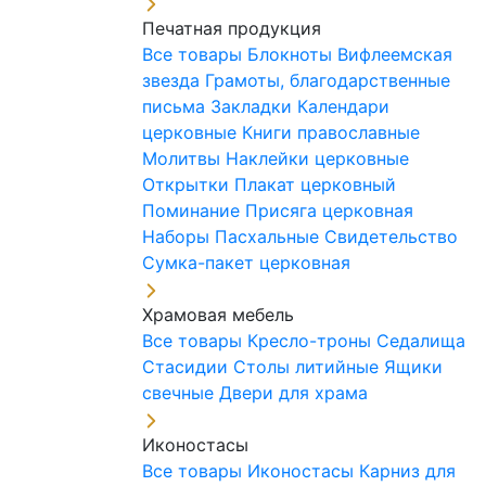
Печатная продукция
Все товары
Блокноты
Вифлеемская
звезда
Грамоты, благодарственные
письма
Закладки
Календари
церковные
Книги православные
Молитвы
Наклейки церковные
Открытки
Плакат церковный
Поминание
Присяга церковная
Наборы Пасхальные
Свидетельство
Сумка-пакет церковная
Храмовая мебель
Все товары
Кресло-троны
Седалища
Стасидии
Столы литийные
Ящики
свечные
Двери для храма
Иконостасы
Все товары
Иконостасы
Карниз для