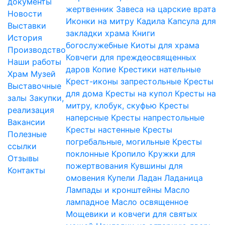
документы
жертвенник
Завеса на царские врата
Новости
Иконки на митру
Кадила
Капсула для
Выставки
закладки храма
Книги
История
богослужебные
Киоты для храма
Производство
Ковчеги для преждеосвященных
Наши работы
даров
Копие
Крестики нательные
Храм
Музей
Крест-иконы запрестольные
Кресты
Выставочные
для дома
Кресты на купол
Кресты на
залы
Закупки,
митру, клобук, скуфью
Кресты
реализация
наперсные
Кресты напрестольные
Вакансии
Кресты настенные
Кресты
Полезные
погребальные, могильные
Кресты
ссылки
поклонные
Кропило
Кружки для
Отзывы
пожертвования
Кувшины для
Контакты
омовения
Купели
Ладан
Ладаница
Лампады и кронштейны
Масло
лампадное
Масло освященное
Мощевики и ковчеги для святых