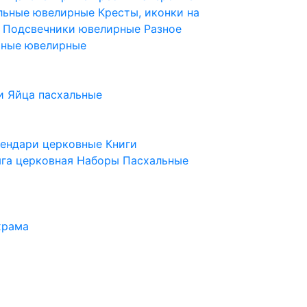
ельные ювелирные
Кресты, иконки на
е
Подсвечники ювелирные
Разное
ьные ювелирные
и
Яйца пасхальные
лендари церковные
Книги
га церковная
Наборы Пасхальные
храма