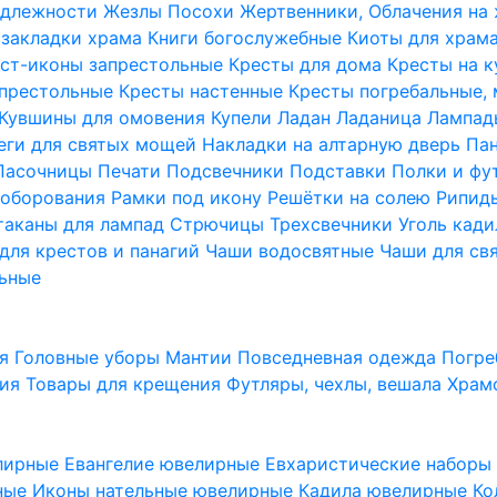
надлежности
Жезлы Посохи
Жертвенники, Облачения на
 закладки храма
Книги богослужебные
Киоты для храм
ст-иконы запрестольные
Кресты для дома
Кресты на 
апрестольные
Кресты настенные
Кресты погребальные,
Кувшины для омовения
Купели
Ладан
Ладаница
Лампад
еги для святых мощей
Накладки на алтарную дверь
Па
Пасочницы
Печати
Подсвечники
Подставки
Полки и фу
соборования
Рамки под икону
Решётки на солею
Рипи
таканы для лампад
Стрючицы
Трехсвечники
Уголь кад
для крестов и панагий
Чаши водосвятные
Чаши для св
ьные
ия
Головные уборы
Мантии
Повседневная одежда
Погре
ния
Товары для крещения
Футляры, чехлы, вешала
Храм
лирные
Евангелие ювелирные
Евхаристические набор
рные
Иконы нательные ювелирные
Кадила ювелирные
Ко