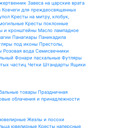
 жертвенник
Завеса на царские врата
а
Ковчеги для преждеосвященных
купол
Кресты на митру, клобук,
 могильные
Кресты поклонные
ы и кронштейны
Масло лампадное
нагии
Панагиары
Паникадила
тляры под иконы
Престолы,
ды
Розовая вода
Семисвечники
ильный
Фонари пасхальные
Футляры
ятых частиц
Четки
Штандарты
Ящики
бальные товары
Праздничная
овые облачения и принадлежности
ы ювелирные
Жезлы и посохи
льца ювелирные
Кресты наперсные