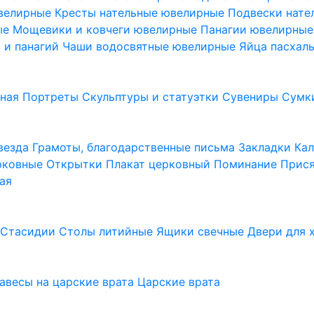
ювелирные
Кресты нательные ювелирные
Подвески нат
ые
Мощевики и ковчеги ювелирные
Панагии ювелирны
в и панагий
Чаши водосвятные ювелирные
Яйца пасхал
ьная
Портреты
Скульптуры и статуэтки
Сувениры
Сумк
везда
Грамоты, благодарственные письма
Закладки
Ка
рковные
Открытки
Плакат церковный
Поминание
Прися
ая
а
Стасидии
Столы литийные
Ящики свечные
Двери для 
завесы на царские врата
Царские врата