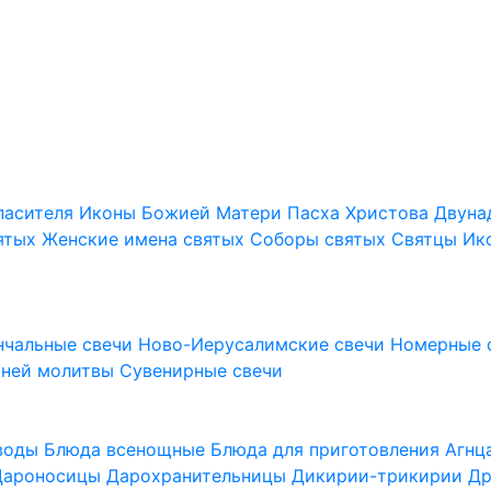
пасителя
Иконы Божией Матери
Пасха Христова
Двуна
ятых
Женские имена святых
Соборы святых
Святцы
Ик
нчальные свечи
Ново-Иерусалимские свечи
Номерные 
шней молитвы
Сувенирные свечи
 воды
Блюда всенощные
Блюда для приготовления Агн
Дароносицы
Дарохранительницы
Дикирии-трикирии
Др