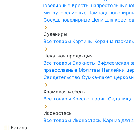
ювелирные
Кресты напрестольные 
митру ювелирные
Лампады ювелирн
Сосуды ювелирные
Цепи для кресто
Сувениры
Все товары
Картины
Корзина пасхал
Печатная продукция
Все товары
Блокноты
Вифлеемская з
православные
Молитвы
Наклейки це
Свидетельство
Сумка-пакет церковн
Храмовая мебель
Все товары
Кресло-троны
Седалищ
Иконостасы
Все товары
Иконостасы
Карниз для 
Каталог