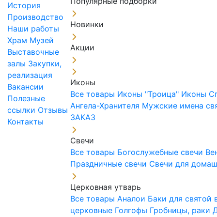
Популярные подборки
История
Производство
Новинки
Наши работы
Храм
Музей
Акции
Выставочные
залы
Закупки,
реализация
Иконы
Вакансии
Все товары
Иконы "Троица"
Иконы С
Полезные
Ангела-Хранителя
Мужские имена св
ссылки
Отзывы
ЗАКАЗ
Контакты
Свечи
Все товары
Богослужебные свечи
Ве
Праздничные свечи
Свечи для дома
Церковная утварь
Все товары
Аналои
Баки для святой
церковные
Голгофы
Гробницы, раки