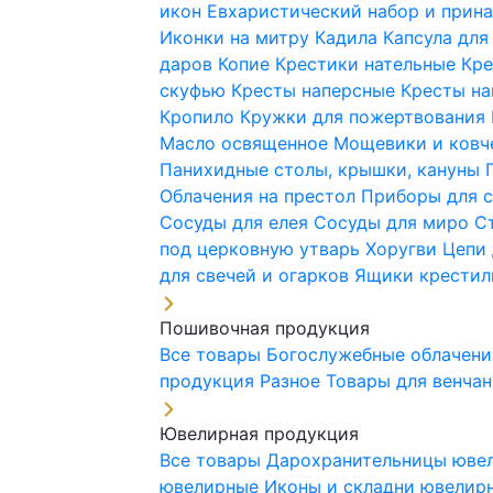
икон
Евхаристический набор и при
Иконки на митру
Кадила
Капсула для
даров
Копие
Крестики нательные
Кре
скуфью
Кресты наперсные
Кресты н
Кропило
Кружки для пожертвования
Масло освященное
Мощевики и ковч
Панихидные столы, крышки, кануны
Облачения на престол
Приборы для 
Сосуды для елея
Сосуды для миро
С
под церковную утварь
Хоругви
Цепи 
для свечей и огарков
Ящики крестил
Пошивочная продукция
Все товары
Богослужебные облачен
продукция
Разное
Товары для венча
Ювелирная продукция
Все товары
Дарохранительницы юве
ювелирные
Иконы и складни ювели