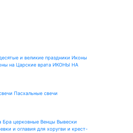
десятые и великие праздники
Иконы
оны на Царские врата
ИКОНЫ НА
свечи
Пасхальные свечи
ца
Бра церковные
Венцы
Вывески
евки и оглавия для хоругви и крест-