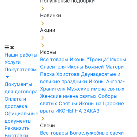
Популярные подборки
Новинки
Акции
Иконы
Наши работы
Все товары
Иконы "Троица"
Иконы
Услуги
Спасителя
Иконы Божией Матери
Покупателям
Пасха Христова
Двунадесятые и
великие праздники
Иконы Ангела-
Документы
Хранителя
Мужские имена святых
для договора
Женские имена святых
Соборы
Оплата и
святых
Святцы
Иконы на Царские
доставка
врата
ИКОНЫ НА ЗАКАЗ
Официальные
документы
Свечи
Реквизиты
Все товары
Богослужебные свечи
Выставки