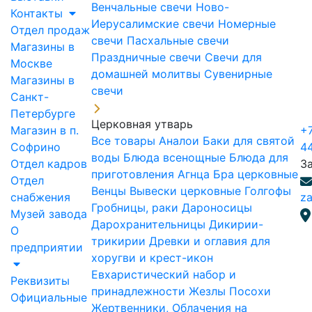
Венчальные свечи
Ново-
Контакты
Иерусалимские свечи
Номерные
Отдел продаж
свечи
Пасхальные свечи
Магазины в
Праздничные свечи
Свечи для
Москве
домашней молитвы
Сувенирные
Магазины в
свечи
Санкт-
Петербурге
Церковная утварь
Магазин в п.
+7
Все товары
Аналои
Баки для святой
Софрино
4
воды
Блюда всенощные
Блюда для
Отдел кадров
З
приготовления Агнца
Бра церковные
Отдел
Венцы
Вывески церковные
Голгофы
снабжения
za
Гробницы, раки
Дароносицы
Музей завода
Дарохранительницы
Дикирии-
О
трикирии
Древки и оглавия для
предприятии
хоругви и крест-икон
Евхаристический набор и
Реквизиты
принадлежности
Жезлы Посохи
Официальные
Жертвенники, Облачения на