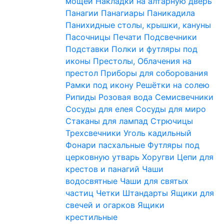
мощей
Накладки на алтарную дверь
Панагии
Панагиары
Паникадила
Панихидные столы, крышки, кануны
Пасочницы
Печати
Подсвечники
Подставки
Полки и футляры под
иконы
Престолы, Облачения на
престол
Приборы для соборования
Рамки под икону
Решётки на солею
Рипиды
Розовая вода
Семисвечники
Сосуды для елея
Сосуды для миро
Стаканы для лампад
Стрючицы
Трехсвечники
Уголь кадильный
Фонари пасхальные
Футляры под
церковную утварь
Хоругви
Цепи для
крестов и панагий
Чаши
водосвятные
Чаши для святых
частиц
Четки
Штандарты
Ящики для
свечей и огарков
Ящики
крестильные