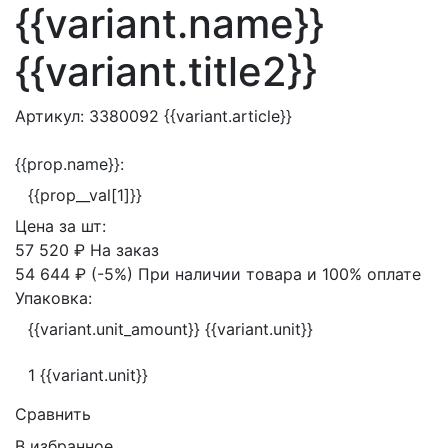
{{variant.name}}
{{variant.title2}}
Артикул:
3380092
{{variant.article}}
{{prop.name}}:
{{prop__val[1]}}
Цена за
шт:
57 520 ₽
На заказ
54 644 ₽
(-5%)
При наличии товара и 100% оплате
Упаковка:
{{variant.unit_amount}} {{variant.unit}}
1 {{variant.unit}}
Сравнить
В избранное