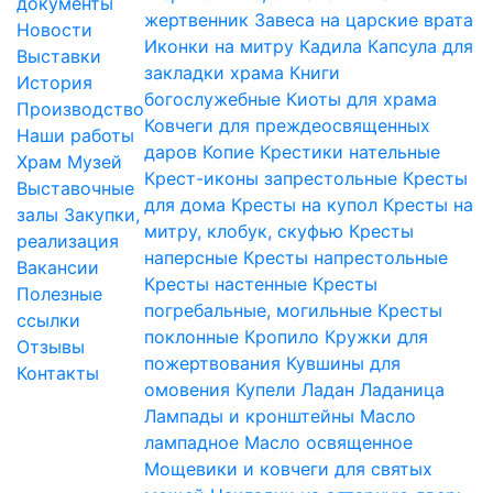
документы
жертвенник
Завеса на царские врата
Новости
Иконки на митру
Кадила
Капсула для
Выставки
закладки храма
Книги
История
богослужебные
Киоты для храма
Производство
Ковчеги для преждеосвященных
Наши работы
даров
Копие
Крестики нательные
Храм
Музей
Крест-иконы запрестольные
Кресты
Выставочные
для дома
Кресты на купол
Кресты на
залы
Закупки,
митру, клобук, скуфью
Кресты
реализация
наперсные
Кресты напрестольные
Вакансии
Кресты настенные
Кресты
Полезные
погребальные, могильные
Кресты
ссылки
поклонные
Кропило
Кружки для
Отзывы
пожертвования
Кувшины для
Контакты
омовения
Купели
Ладан
Ладаница
Лампады и кронштейны
Масло
лампадное
Масло освященное
Мощевики и ковчеги для святых