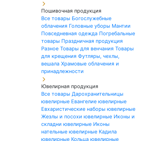
Пошивочная продукция
Все товары
Богослужебные
облачения
Головные уборы
Мантии
Повседневная одежда
Погребальные
товары
Праздничная продукция
Разное
Товары для венчания
Товары
для крещения
Футляры, чехлы,
вешала
Храмовые облачения и
принадлежности
Ювелирная продукция
Все товары
Дарохранительницы
ювелирные
Евангелие ювелирные
Евхаристические наборы ювелирные
Жезлы и посохи ювелирные
Иконы и
складни ювелирные
Иконы
нательные ювелирные
Кадила
ювелирные
Кольца ювелирные