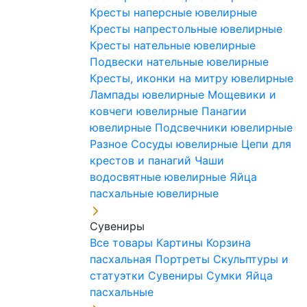
Кресты наперсные ювелирные
Кресты напрестольные ювелирные
Кресты нательные ювелирные
Подвески нательные ювелирные
Кресты, иконки на митру ювелирные
Лампады ювелирные
Мощевики и
ковчеги ювелирные
Панагии
ювелирные
Подсвечники ювелирные
Разное
Сосуды ювелирные
Цепи для
крестов и панагий
Чаши
водосвятные ювелирные
Яйца
пасхальные ювелирные
Сувениры
Все товары
Картины
Корзина
пасхальная
Портреты
Скульптуры и
статуэтки
Сувениры
Сумки
Яйца
пасхальные