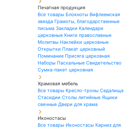
Печатная продукция
Все товары
Блокноты
Вифлеемская
звезда
Грамоты, благодарственные
письма
Закладки
Календари
церковные
Книги православные
Молитвы
Наклейки церковные
Открытки
Плакат церковный
Поминание
Присяга церковная
Наборы Пасхальные
Свидетельство
Сумка-пакет церковная
Храмовая мебель
Все товары
Кресло-троны
Седалища
Стасидии
Столы литийные
Ящики
свечные
Двери для храма
Иконостасы
Все товары
Иконостасы
Карниз для