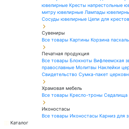
ювелирные
Кресты напрестольные 
митру ювелирные
Лампады ювелирн
Сосуды ювелирные
Цепи для кресто
Сувениры
Все товары
Картины
Корзина пасхал
Печатная продукция
Все товары
Блокноты
Вифлеемская з
православные
Молитвы
Наклейки це
Свидетельство
Сумка-пакет церковн
Храмовая мебель
Все товары
Кресло-троны
Седалищ
Иконостасы
Все товары
Иконостасы
Карниз для 
Каталог