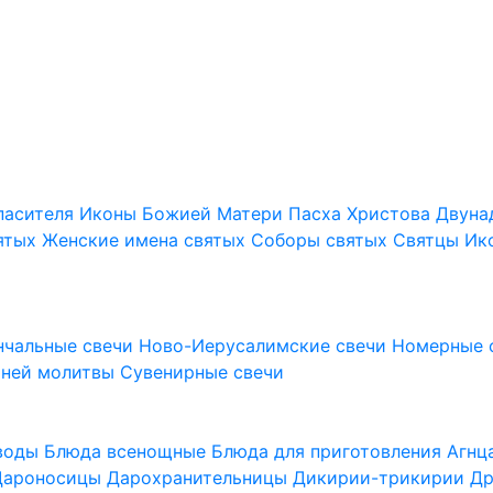
пасителя
Иконы Божией Матери
Пасха Христова
Двуна
ятых
Женские имена святых
Соборы святых
Святцы
Ик
нчальные свечи
Ново-Иерусалимские свечи
Номерные 
шней молитвы
Сувенирные свечи
 воды
Блюда всенощные
Блюда для приготовления Агн
Дароносицы
Дарохранительницы
Дикирии-трикирии
Др