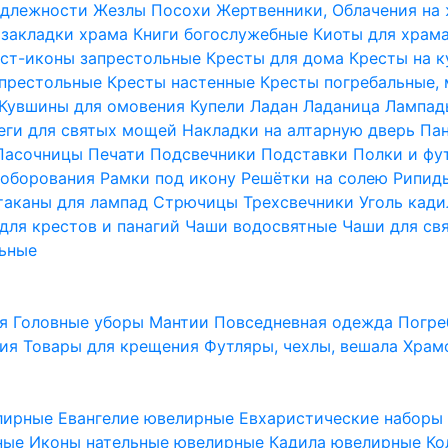
надлежности
Жезлы Посохи
Жертвенники, Облачения на
 закладки храма
Книги богослужебные
Киоты для храм
ст-иконы запрестольные
Кресты для дома
Кресты на 
апрестольные
Кресты настенные
Кресты погребальные,
Кувшины для омовения
Купели
Ладан
Ладаница
Лампад
еги для святых мощей
Накладки на алтарную дверь
Па
Пасочницы
Печати
Подсвечники
Подставки
Полки и фу
соборования
Рамки под икону
Решётки на солею
Рипи
таканы для лампад
Стрючицы
Трехсвечники
Уголь кад
для крестов и панагий
Чаши водосвятные
Чаши для св
ьные
ия
Головные уборы
Мантии
Повседневная одежда
Погре
ния
Товары для крещения
Футляры, чехлы, вешала
Храм
лирные
Евангелие ювелирные
Евхаристические набор
рные
Иконы нательные ювелирные
Кадила ювелирные
Ко