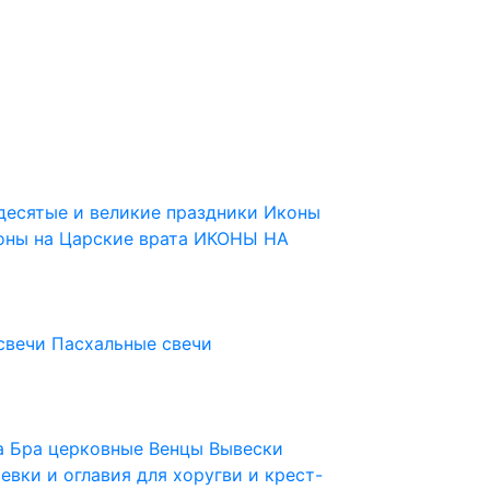
десятые и великие праздники
Иконы
оны на Царские врата
ИКОНЫ НА
свечи
Пасхальные свечи
ца
Бра церковные
Венцы
Вывески
евки и оглавия для хоругви и крест-