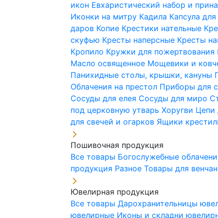
икон
Евхаристический набор и при
Иконки на митру
Кадила
Капсула для
даров
Копие
Крестики нательные
Кре
скуфью
Кресты наперсные
Кресты н
Кропило
Кружки для пожертвования
Масло освященное
Мощевики и ковч
Панихидные столы, крышки, кануны
Облачения на престол
Приборы для 
Сосуды для елея
Сосуды для миро
С
под церковную утварь
Хоругви
Цепи 
для свечей и огарков
Ящики крестил
Пошивочная продукция
Все товары
Богослужебные облачен
продукция
Разное
Товары для венча
Ювелирная продукция
Все товары
Дарохранительницы юве
ювелирные
Иконы и складни ювели