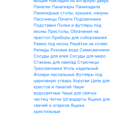
мощей
Накладки на алтарную дверь
Панагии
Панагиары
Паникадила
Панихидные столы, крышки, кануны
Пасочницы
Печати
Подсвечники
Подставки
Полки и футляры под
иконы
Престолы, Облачения на
престол
Приборы для соборования
Рамки под икону
Решётки на солею
Рипиды
Розовая вода
Семисвечники
Сосуды для елея
Сосуды для миро
Стаканы для лампад
Стрючицы
Трехсвечники
Уголь кадильный
Фонари пасхальные
Футляры под
церковную утварь
Хоругви
Цепи для
крестов и панагий
Чаши
водосвятные
Чаши для святых
частиц
Четки
Штандарты
Ящики для
свечей и огарков
Ящики
крестильные