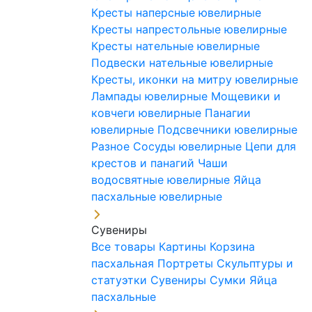
Кресты наперсные ювелирные
Кресты напрестольные ювелирные
Кресты нательные ювелирные
Подвески нательные ювелирные
Кресты, иконки на митру ювелирные
Лампады ювелирные
Мощевики и
ковчеги ювелирные
Панагии
ювелирные
Подсвечники ювелирные
Разное
Сосуды ювелирные
Цепи для
крестов и панагий
Чаши
водосвятные ювелирные
Яйца
пасхальные ювелирные
Сувениры
Все товары
Картины
Корзина
пасхальная
Портреты
Скульптуры и
статуэтки
Сувениры
Сумки
Яйца
пасхальные