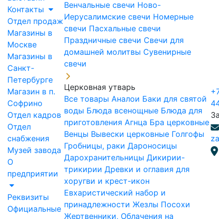
Венчальные свечи
Ново-
Контакты
Иерусалимские свечи
Номерные
Отдел продаж
свечи
Пасхальные свечи
Магазины в
Праздничные свечи
Свечи для
Москве
домашней молитвы
Сувенирные
Магазины в
свечи
Санкт-
Петербурге
Церковная утварь
Магазин в п.
+7
Все товары
Аналои
Баки для святой
Софрино
4
воды
Блюда всенощные
Блюда для
Отдел кадров
З
приготовления Агнца
Бра церковные
Отдел
Венцы
Вывески церковные
Голгофы
снабжения
za
Гробницы, раки
Дароносицы
Музей завода
Дарохранительницы
Дикирии-
О
трикирии
Древки и оглавия для
предприятии
хоругви и крест-икон
Евхаристический набор и
Реквизиты
принадлежности
Жезлы Посохи
Официальные
Жертвенники, Облачения на