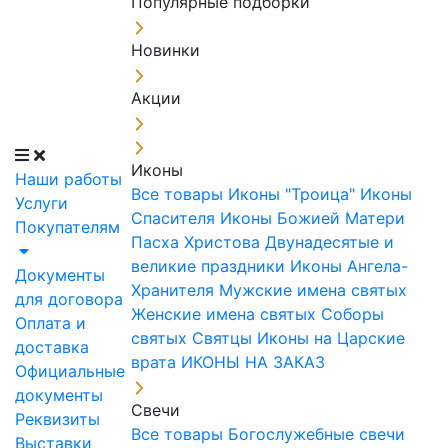
Популярные подборки
Новинки
Акции
Иконы
Наши работы
Все товары
Иконы "Троица"
Иконы
Услуги
Спасителя
Иконы Божией Матери
Покупателям
Пасха Христова
Двунадесятые и
великие праздники
Иконы Ангела-
Документы
Хранителя
Мужские имена святых
для договора
Женские имена святых
Соборы
Оплата и
святых
Святцы
Иконы на Царские
доставка
врата
ИКОНЫ НА ЗАКАЗ
Официальные
документы
Свечи
Реквизиты
Все товары
Богослужебные свечи
Выставки