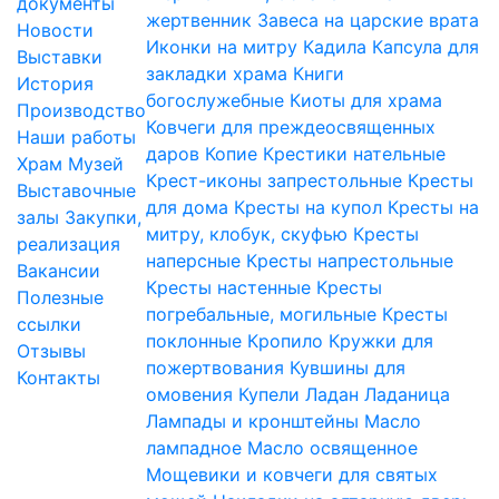
документы
жертвенник
Завеса на царские врата
Новости
Иконки на митру
Кадила
Капсула для
Выставки
закладки храма
Книги
История
богослужебные
Киоты для храма
Производство
Ковчеги для преждеосвященных
Наши работы
даров
Копие
Крестики нательные
Храм
Музей
Крест-иконы запрестольные
Кресты
Выставочные
для дома
Кресты на купол
Кресты на
залы
Закупки,
митру, клобук, скуфью
Кресты
реализация
наперсные
Кресты напрестольные
Вакансии
Кресты настенные
Кресты
Полезные
погребальные, могильные
Кресты
ссылки
поклонные
Кропило
Кружки для
Отзывы
пожертвования
Кувшины для
Контакты
омовения
Купели
Ладан
Ладаница
Лампады и кронштейны
Масло
лампадное
Масло освященное
Мощевики и ковчеги для святых