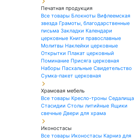
Печатная продукция
Все товары
Блокноты
Вифлеемская
звезда
Грамоты, благодарственные
письма
Закладки
Календари
церковные
Книги православные
Молитвы
Наклейки церковные
Открытки
Плакат церковный
Поминание
Присяга церковная
Наборы Пасхальные
Свидетельство
Сумка-пакет церковная
Храмовая мебель
Все товары
Кресло-троны
Седалища
Стасидии
Столы литийные
Ящики
свечные
Двери для храма
Иконостасы
Все товары
Иконостасы
Карниз для