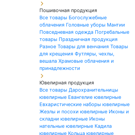
Пошивочная продукция
Все товары
Богослужебные
облачения
Головные уборы
Мантии
Повседневная одежда
Погребальные
товары
Праздничная продукция
Разное
Товары для венчания
Товары
для крещения
Футляры, чехлы,
вешала
Храмовые облачения и
принадлежности
Ювелирная продукция
Все товары
Дарохранительницы
ювелирные
Евангелие ювелирные
Евхаристические наборы ювелирные
Жезлы и посохи ювелирные
Иконы и
складни ювелирные
Иконы
нательные ювелирные
Кадила
ювелирные
Кольца ювелирные