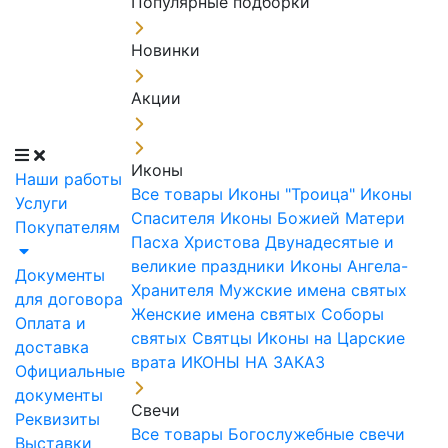
Популярные подборки
Новинки
Акции
Иконы
Наши работы
Все товары
Иконы "Троица"
Иконы
Услуги
Спасителя
Иконы Божией Матери
Покупателям
Пасха Христова
Двунадесятые и
великие праздники
Иконы Ангела-
Документы
Хранителя
Мужские имена святых
для договора
Женские имена святых
Соборы
Оплата и
святых
Святцы
Иконы на Царские
доставка
врата
ИКОНЫ НА ЗАКАЗ
Официальные
документы
Свечи
Реквизиты
Все товары
Богослужебные свечи
Выставки