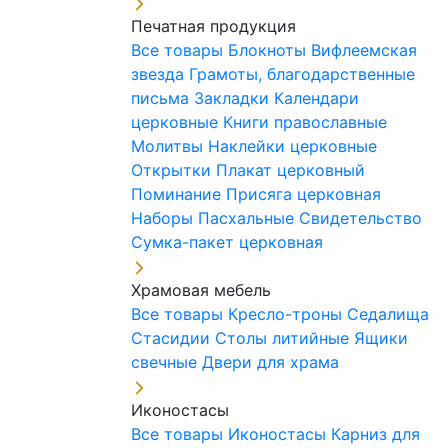
Печатная продукция
Все товары
Блокноты
Вифлеемская
звезда
Грамоты, благодарственные
письма
Закладки
Календари
церковные
Книги православные
Молитвы
Наклейки церковные
Открытки
Плакат церковный
Поминание
Присяга церковная
Наборы Пасхальные
Свидетельство
Сумка-пакет церковная
Храмовая мебель
Все товары
Кресло-троны
Седалища
Стасидии
Столы литийные
Ящики
свечные
Двери для храма
Иконостасы
Все товары
Иконостасы
Карниз для