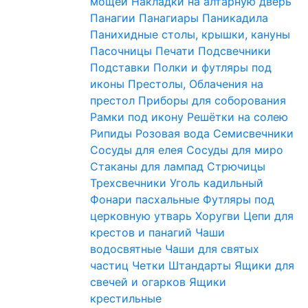
мощей
Накладки на алтарную дверь
Панагии
Панагиары
Паникадила
Панихидные столы, крышки, кануны
Пасочницы
Печати
Подсвечники
Подставки
Полки и футляры под
иконы
Престолы, Облачения на
престол
Приборы для соборования
Рамки под икону
Решётки на солею
Рипиды
Розовая вода
Семисвечники
Сосуды для елея
Сосуды для миро
Стаканы для лампад
Стрючицы
Трехсвечники
Уголь кадильный
Фонари пасхальные
Футляры под
церковную утварь
Хоругви
Цепи для
крестов и панагий
Чаши
водосвятные
Чаши для святых
частиц
Четки
Штандарты
Ящики для
свечей и огарков
Ящики
крестильные