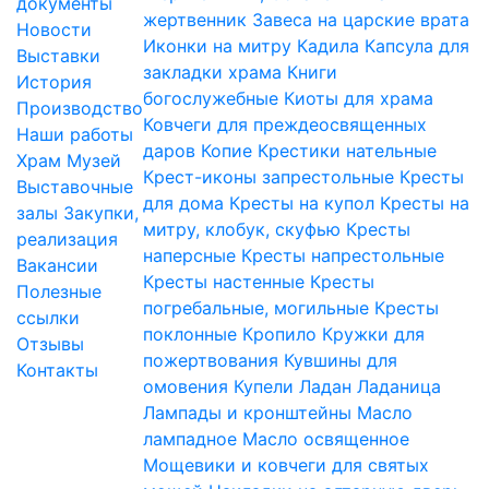
документы
жертвенник
Завеса на царские врата
Новости
Иконки на митру
Кадила
Капсула для
Выставки
закладки храма
Книги
История
богослужебные
Киоты для храма
Производство
Ковчеги для преждеосвященных
Наши работы
даров
Копие
Крестики нательные
Храм
Музей
Крест-иконы запрестольные
Кресты
Выставочные
для дома
Кресты на купол
Кресты на
залы
Закупки,
митру, клобук, скуфью
Кресты
реализация
наперсные
Кресты напрестольные
Вакансии
Кресты настенные
Кресты
Полезные
погребальные, могильные
Кресты
ссылки
поклонные
Кропило
Кружки для
Отзывы
пожертвования
Кувшины для
Контакты
омовения
Купели
Ладан
Ладаница
Лампады и кронштейны
Масло
лампадное
Масло освященное
Мощевики и ковчеги для святых