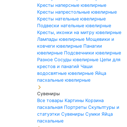
Кресты наперсные ювелирные
Кресты напрестольные ювелирные
Кресты нательные ювелирные
Подвески нательные ювелирные
Кресты, иконки на митру ювелирные
Лампады ювелирные
Мощевики и
ковчеги ювелирные
Панагии
ювелирные
Подсвечники ювелирные
Разное
Сосуды ювелирные
Цепи для
крестов и панагий
Чаши
водосвятные ювелирные
Яйца
пасхальные ювелирные
Сувениры
Все товары
Картины
Корзина
пасхальная
Портреты
Скульптуры и
статуэтки
Сувениры
Сумки
Яйца
пасхальные