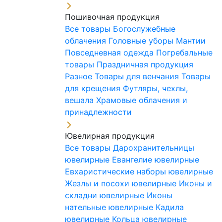
Пошивочная продукция
Все товары
Богослужебные
облачения
Головные уборы
Мантии
Повседневная одежда
Погребальные
товары
Праздничная продукция
Разное
Товары для венчания
Товары
для крещения
Футляры, чехлы,
вешала
Храмовые облачения и
принадлежности
Ювелирная продукция
Все товары
Дарохранительницы
ювелирные
Евангелие ювелирные
Евхаристические наборы ювелирные
Жезлы и посохи ювелирные
Иконы и
складни ювелирные
Иконы
нательные ювелирные
Кадила
ювелирные
Кольца ювелирные