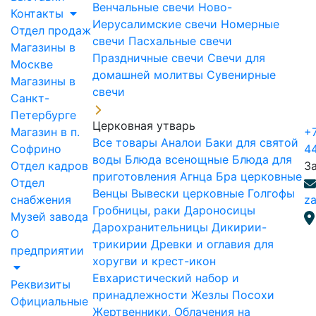
Венчальные свечи
Ново-
Контакты
Иерусалимские свечи
Номерные
Отдел продаж
свечи
Пасхальные свечи
Магазины в
Праздничные свечи
Свечи для
Москве
домашней молитвы
Сувенирные
Магазины в
свечи
Санкт-
Петербурге
Церковная утварь
Магазин в п.
+7
Все товары
Аналои
Баки для святой
Софрино
4
воды
Блюда всенощные
Блюда для
Отдел кадров
З
приготовления Агнца
Бра церковные
Отдел
Венцы
Вывески церковные
Голгофы
снабжения
za
Гробницы, раки
Дароносицы
Музей завода
Дарохранительницы
Дикирии-
О
трикирии
Древки и оглавия для
предприятии
хоругви и крест-икон
Евхаристический набор и
Реквизиты
принадлежности
Жезлы Посохи
Официальные
Жертвенники, Облачения на