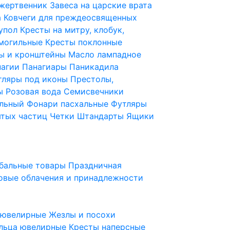
 жертвенник
Завеса на царские врата
а
Ковчеги для преждеосвященных
купол
Кресты на митру, клобук,
 могильные
Кресты поклонные
ы и кронштейны
Масло лампадное
нагии
Панагиары
Паникадила
тляры под иконы
Престолы,
ды
Розовая вода
Семисвечники
ильный
Фонари пасхальные
Футляры
ятых частиц
Четки
Штандарты
Ящики
бальные товары
Праздничная
овые облачения и принадлежности
ы ювелирные
Жезлы и посохи
льца ювелирные
Кресты наперсные