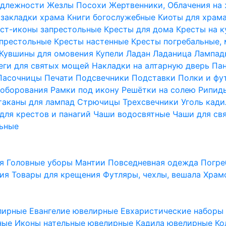
надлежности
Жезлы Посохи
Жертвенники, Облачения на
 закладки храма
Книги богослужебные
Киоты для храм
ст-иконы запрестольные
Кресты для дома
Кресты на 
апрестольные
Кресты настенные
Кресты погребальные,
Кувшины для омовения
Купели
Ладан
Ладаница
Лампад
еги для святых мощей
Накладки на алтарную дверь
Па
Пасочницы
Печати
Подсвечники
Подставки
Полки и фу
соборования
Рамки под икону
Решётки на солею
Рипи
таканы для лампад
Стрючицы
Трехсвечники
Уголь кад
для крестов и панагий
Чаши водосвятные
Чаши для св
ьные
ия
Головные уборы
Мантии
Повседневная одежда
Погре
ния
Товары для крещения
Футляры, чехлы, вешала
Храм
лирные
Евангелие ювелирные
Евхаристические набор
рные
Иконы нательные ювелирные
Кадила ювелирные
Ко