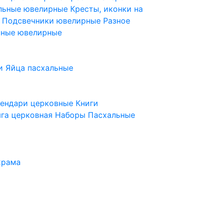
ельные ювелирные
Кресты, иконки на
е
Подсвечники ювелирные
Разное
ьные ювелирные
и
Яйца пасхальные
лендари церковные
Книги
га церковная
Наборы Пасхальные
храма