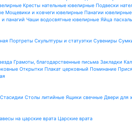
ювелирные
Кресты нательные ювелирные
Подвески нат
ые
Мощевики и ковчеги ювелирные
Панагии ювелирны
в и панагий
Чаши водосвятные ювелирные
Яйца пасхал
ьная
Портреты
Скульптуры и статуэтки
Сувениры
Сумк
везда
Грамоты, благодарственные письма
Закладки
Ка
рковные
Открытки
Плакат церковный
Поминание
Прися
ая
а
Стасидии
Столы литийные
Ящики свечные
Двери для 
завесы на царские врата
Царские врата