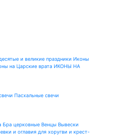
десятые и великие праздники
Иконы
оны на Царские врата
ИКОНЫ НА
свечи
Пасхальные свечи
ца
Бра церковные
Венцы
Вывески
евки и оглавия для хоругви и крест-