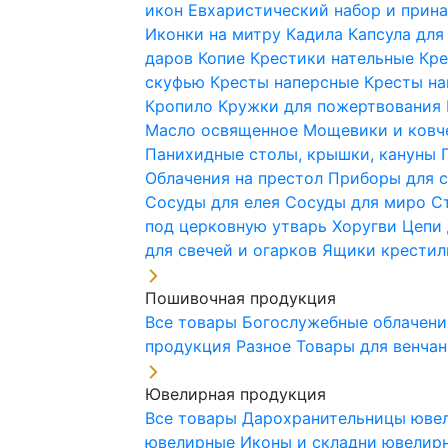
икон
Евхаристический набор и при
Иконки на митру
Кадила
Капсула для
даров
Копие
Крестики нательные
Кре
скуфью
Кресты наперсные
Кресты н
Кропило
Кружки для пожертвования
Масло освященное
Мощевики и ковч
Панихидные столы, крышки, кануны
Облачения на престол
Приборы для 
Сосуды для елея
Сосуды для миро
С
под церковную утварь
Хоругви
Цепи 
для свечей и огарков
Ящики крестил
Пошивочная продукция
Все товары
Богослужебные облачен
продукция
Разное
Товары для венча
Ювелирная продукция
Все товары
Дарохранительницы юве
ювелирные
Иконы и складни ювели