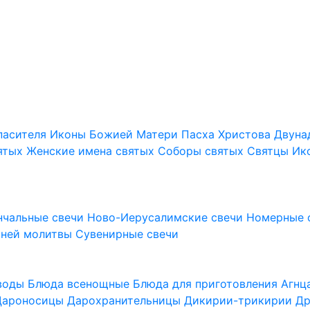
пасителя
Иконы Божией Матери
Пасха Христова
Двуна
ятых
Женские имена святых
Соборы святых
Святцы
Ик
нчальные свечи
Ново-Иерусалимские свечи
Номерные 
шней молитвы
Сувенирные свечи
 воды
Блюда всенощные
Блюда для приготовления Агн
Дароносицы
Дарохранительницы
Дикирии-трикирии
Др