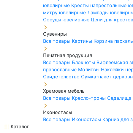
ювелирные
Кресты напрестольные 
митру ювелирные
Лампады ювелирн
Сосуды ювелирные
Цепи для кресто
Сувениры
Все товары
Картины
Корзина пасхал
Печатная продукция
Все товары
Блокноты
Вифлеемская з
православные
Молитвы
Наклейки це
Свидетельство
Сумка-пакет церковн
Храмовая мебель
Все товары
Кресло-троны
Седалищ
Иконостасы
Все товары
Иконостасы
Карниз для 
Каталог