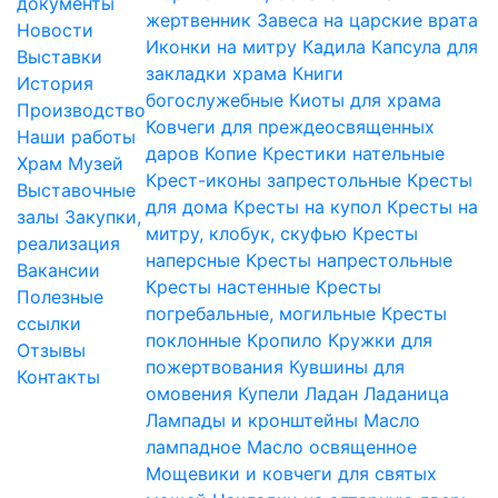
документы
жертвенник
Завеса на царские врата
Новости
Иконки на митру
Кадила
Капсула для
Выставки
закладки храма
Книги
История
богослужебные
Киоты для храма
Производство
Ковчеги для преждеосвященных
Наши работы
даров
Копие
Крестики нательные
Храм
Музей
Крест-иконы запрестольные
Кресты
Выставочные
для дома
Кресты на купол
Кресты на
залы
Закупки,
митру, клобук, скуфью
Кресты
реализация
наперсные
Кресты напрестольные
Вакансии
Кресты настенные
Кресты
Полезные
погребальные, могильные
Кресты
ссылки
поклонные
Кропило
Кружки для
Отзывы
пожертвования
Кувшины для
Контакты
омовения
Купели
Ладан
Ладаница
Лампады и кронштейны
Масло
лампадное
Масло освященное
Мощевики и ковчеги для святых