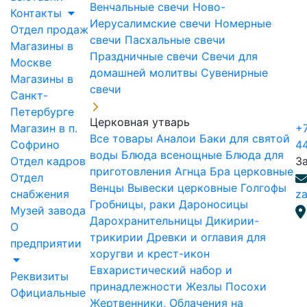
Венчальные свечи
Ново-
Контакты
Иерусалимские свечи
Номерные
Отдел продаж
свечи
Пасхальные свечи
Магазины в
Праздничные свечи
Свечи для
Москве
домашней молитвы
Сувенирные
Магазины в
свечи
Санкт-
Петербурге
Церковная утварь
Магазин в п.
+7
Все товары
Аналои
Баки для святой
Софрино
4
воды
Блюда всенощные
Блюда для
Отдел кадров
З
приготовления Агнца
Бра церковные
Отдел
Венцы
Вывески церковные
Голгофы
снабжения
za
Гробницы, раки
Дароносицы
Музей завода
Дарохранительницы
Дикирии-
О
трикирии
Древки и оглавия для
предприятии
хоругви и крест-икон
Евхаристический набор и
Реквизиты
принадлежности
Жезлы Посохи
Официальные
Жертвенники, Облачения на