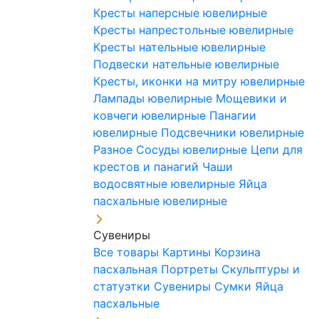
Кресты наперсные ювелирные
Кресты напрестольные ювелирные
Кресты нательные ювелирные
Подвески нательные ювелирные
Кресты, иконки на митру ювелирные
Лампады ювелирные
Мощевики и
ковчеги ювелирные
Панагии
ювелирные
Подсвечники ювелирные
Разное
Сосуды ювелирные
Цепи для
крестов и панагий
Чаши
водосвятные ювелирные
Яйца
пасхальные ювелирные
Сувениры
Все товары
Картины
Корзина
пасхальная
Портреты
Скульптуры и
статуэтки
Сувениры
Сумки
Яйца
пасхальные