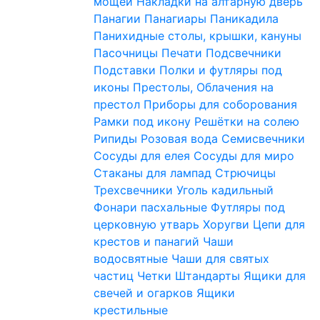
мощей
Накладки на алтарную дверь
Панагии
Панагиары
Паникадила
Панихидные столы, крышки, кануны
Пасочницы
Печати
Подсвечники
Подставки
Полки и футляры под
иконы
Престолы, Облачения на
престол
Приборы для соборования
Рамки под икону
Решётки на солею
Рипиды
Розовая вода
Семисвечники
Сосуды для елея
Сосуды для миро
Стаканы для лампад
Стрючицы
Трехсвечники
Уголь кадильный
Фонари пасхальные
Футляры под
церковную утварь
Хоругви
Цепи для
крестов и панагий
Чаши
водосвятные
Чаши для святых
частиц
Четки
Штандарты
Ящики для
свечей и огарков
Ящики
крестильные