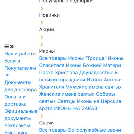
Популярные подборки
Новинки
Акции
Иконы
Наши работы
Все товары
Иконы "Троица"
Иконы
Услуги
Спасителя
Иконы Божией Матери
Покупателям
Пасха Христова
Двунадесятые и
великие праздники
Иконы Ангела-
Документы
Хранителя
Мужские имена святых
для договора
Женские имена святых
Соборы
Оплата и
святых
Святцы
Иконы на Царские
доставка
врата
ИКОНЫ НА ЗАКАЗ
Официальные
документы
Свечи
Реквизиты
Все товары
Богослужебные свечи
Выставки