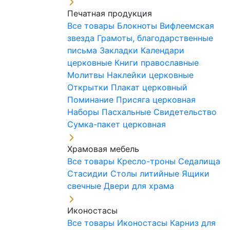
Печатная продукция
Все товары
Блокноты
Вифлеемская
звезда
Грамоты, благодарственные
письма
Закладки
Календари
церковные
Книги православные
Молитвы
Наклейки церковные
Открытки
Плакат церковный
Поминание
Присяга церковная
Наборы Пасхальные
Свидетельство
Сумка-пакет церковная
Храмовая мебель
Все товары
Кресло-троны
Седалища
Стасидии
Столы литийные
Ящики
свечные
Двери для храма
Иконостасы
Все товары
Иконостасы
Карниз для