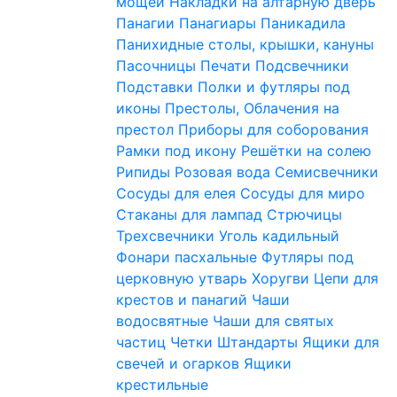
мощей
Накладки на алтарную дверь
Панагии
Панагиары
Паникадила
Панихидные столы, крышки, кануны
Пасочницы
Печати
Подсвечники
Подставки
Полки и футляры под
иконы
Престолы, Облачения на
престол
Приборы для соборования
Рамки под икону
Решётки на солею
Рипиды
Розовая вода
Семисвечники
Сосуды для елея
Сосуды для миро
Стаканы для лампад
Стрючицы
Трехсвечники
Уголь кадильный
Фонари пасхальные
Футляры под
церковную утварь
Хоругви
Цепи для
крестов и панагий
Чаши
водосвятные
Чаши для святых
частиц
Четки
Штандарты
Ящики для
свечей и огарков
Ящики
крестильные