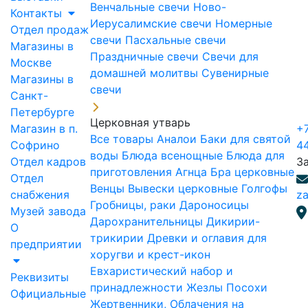
Венчальные свечи
Ново-
Контакты
Иерусалимские свечи
Номерные
Отдел продаж
свечи
Пасхальные свечи
Магазины в
Праздничные свечи
Свечи для
Москве
домашней молитвы
Сувенирные
Магазины в
свечи
Санкт-
Петербурге
Церковная утварь
Магазин в п.
+7
Все товары
Аналои
Баки для святой
Софрино
4
воды
Блюда всенощные
Блюда для
Отдел кадров
З
приготовления Агнца
Бра церковные
Отдел
Венцы
Вывески церковные
Голгофы
снабжения
za
Гробницы, раки
Дароносицы
Музей завода
Дарохранительницы
Дикирии-
О
трикирии
Древки и оглавия для
предприятии
хоругви и крест-икон
Евхаристический набор и
Реквизиты
принадлежности
Жезлы Посохи
Официальные
Жертвенники, Облачения на