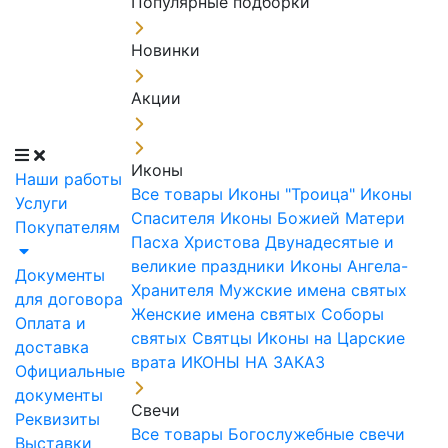
Популярные подборки
Новинки
Акции
Иконы
Наши работы
Все товары
Иконы "Троица"
Иконы
Услуги
Спасителя
Иконы Божией Матери
Покупателям
Пасха Христова
Двунадесятые и
великие праздники
Иконы Ангела-
Документы
Хранителя
Мужские имена святых
для договора
Женские имена святых
Соборы
Оплата и
святых
Святцы
Иконы на Царские
доставка
врата
ИКОНЫ НА ЗАКАЗ
Официальные
документы
Свечи
Реквизиты
Все товары
Богослужебные свечи
Выставки