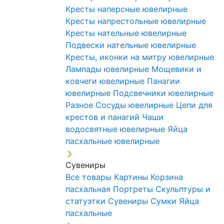
Кресты наперсные ювелирные
Кресты напрестольные ювелирные
Кресты нательные ювелирные
Подвески нательные ювелирные
Кресты, иконки на митру ювелирные
Лампады ювелирные
Мощевики и
ковчеги ювелирные
Панагии
ювелирные
Подсвечники ювелирные
Разное
Сосуды ювелирные
Цепи для
крестов и панагий
Чаши
водосвятные ювелирные
Яйца
пасхальные ювелирные
Сувениры
Все товары
Картины
Корзина
пасхальная
Портреты
Скульптуры и
статуэтки
Сувениры
Сумки
Яйца
пасхальные