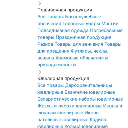
Пошивочная продукция
Все товары
Богослужебные
облачения
Головные уборы
Мантии
Повседневная одежда
Погребальные
товары
Праздничная продукция
Разное
Товары для венчания
Товары
для крещения
Футляры, чехлы,
вешала
Храмовые облачения и
принадлежности
Ювелирная продукция
Все товары
Дарохранительницы
ювелирные
Евангелие ювелирные
Евхаристические наборы ювелирные
Жезлы и посохи ювелирные
Иконы и
складни ювелирные
Иконы
нательные ювелирные
Кадила
ювелирные
Кольца ювелирные