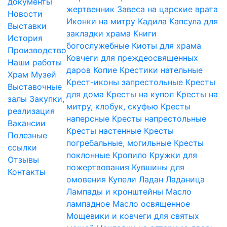
документы
жертвенник
Завеса на царские врата
Новости
Иконки на митру
Кадила
Капсула для
Выставки
закладки храма
Книги
История
богослужебные
Киоты для храма
Производство
Ковчеги для преждеосвященных
Наши работы
даров
Копие
Крестики нательные
Храм
Музей
Крест-иконы запрестольные
Кресты
Выставочные
для дома
Кресты на купол
Кресты на
залы
Закупки,
митру, клобук, скуфью
Кресты
реализация
наперсные
Кресты напрестольные
Вакансии
Кресты настенные
Кресты
Полезные
погребальные, могильные
Кресты
ссылки
поклонные
Кропило
Кружки для
Отзывы
пожертвования
Кувшины для
Контакты
омовения
Купели
Ладан
Ладаница
Лампады и кронштейны
Масло
лампадное
Масло освященное
Мощевики и ковчеги для святых