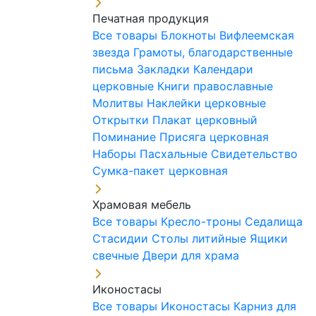
Печатная продукция
Все товары
Блокноты
Вифлеемская
звезда
Грамоты, благодарственные
письма
Закладки
Календари
церковные
Книги православные
Молитвы
Наклейки церковные
Открытки
Плакат церковный
Поминание
Присяга церковная
Наборы Пасхальные
Свидетельство
Сумка-пакет церковная
Храмовая мебель
Все товары
Кресло-троны
Седалища
Стасидии
Столы литийные
Ящики
свечные
Двери для храма
Иконостасы
Все товары
Иконостасы
Карниз для