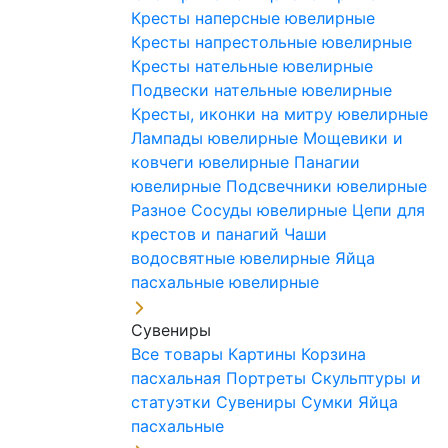
Кресты наперсные ювелирные
Кресты напрестольные ювелирные
Кресты нательные ювелирные
Подвески нательные ювелирные
Кресты, иконки на митру ювелирные
Лампады ювелирные
Мощевики и
ковчеги ювелирные
Панагии
ювелирные
Подсвечники ювелирные
Разное
Сосуды ювелирные
Цепи для
крестов и панагий
Чаши
водосвятные ювелирные
Яйца
пасхальные ювелирные
Сувениры
Все товары
Картины
Корзина
пасхальная
Портреты
Скульптуры и
статуэтки
Сувениры
Сумки
Яйца
пасхальные