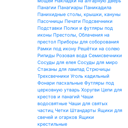
мощей
Накладки на алтарную дверь
Панагии
Панагиары
Паникадила
Панихидные столы, крышки, кануны
Пасочницы
Печати
Подсвечники
Подставки
Полки и футляры под
иконы
Престолы, Облачения на
престол
Приборы для соборования
Рамки под икону
Решётки на солею
Рипиды
Розовая вода
Семисвечники
Сосуды для елея
Сосуды для миро
Стаканы для лампад
Стрючицы
Трехсвечники
Уголь кадильный
Фонари пасхальные
Футляры под
церковную утварь
Хоругви
Цепи для
крестов и панагий
Чаши
водосвятные
Чаши для святых
частиц
Четки
Штандарты
Ящики для
свечей и огарков
Ящики
крестильные