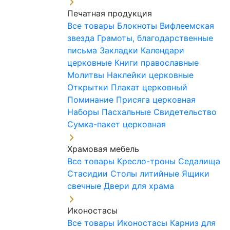
Печатная продукция
Все товары
Блокноты
Вифлеемская
звезда
Грамоты, благодарственные
письма
Закладки
Календари
церковные
Книги православные
Молитвы
Наклейки церковные
Открытки
Плакат церковный
Поминание
Присяга церковная
Наборы Пасхальные
Свидетельство
Сумка-пакет церковная
Храмовая мебель
Все товары
Кресло-троны
Седалища
Стасидии
Столы литийные
Ящики
свечные
Двери для храма
Иконостасы
Все товары
Иконостасы
Карниз для