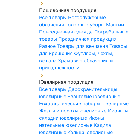
Пошивочная продукция
Все товары
Богослужебные
облачения
Головные уборы
Мантии
Повседневная одежда
Погребальные
товары
Праздничная продукция
Разное
Товары для венчания
Товары
для крещения
Футляры, чехлы,
вешала
Храмовые облачения и
принадлежности
Ювелирная продукция
Все товары
Дарохранительницы
ювелирные
Евангелие ювелирные
Евхаристические наборы ювелирные
Жезлы и посохи ювелирные
Иконы и
складни ювелирные
Иконы
нательные ювелирные
Кадила
ювелирные
Кольца ювелирные