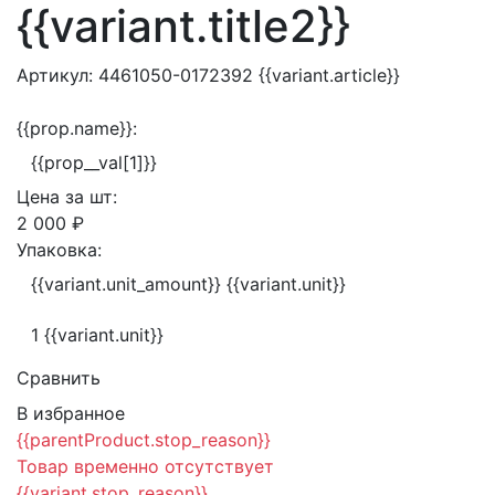
{{variant.title2}}
Артикул:
4461050-0172392
{{variant.article}}
{{prop.name}}:
{{prop__val[1]}}
Цена за
шт:
2 000 ₽
Упаковка:
{{variant.unit_amount}} {{variant.unit}}
1 {{variant.unit}}
Сравнить
В избранное
{{parentProduct.stop_reason}}
Товар временно отсутствует
{{variant.stop_reason}}