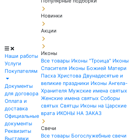
Популярные подборки
Новинки
Акции
Иконы
Наши работы
Все товары
Иконы "Троица"
Иконы
Услуги
Спасителя
Иконы Божией Матери
Покупателям
Пасха Христова
Двунадесятые и
великие праздники
Иконы Ангела-
Документы
Хранителя
Мужские имена святых
для договора
Женские имена святых
Соборы
Оплата и
святых
Святцы
Иконы на Царские
доставка
врата
ИКОНЫ НА ЗАКАЗ
Официальные
документы
Свечи
Реквизиты
Все товары
Богослужебные свечи
Выставки