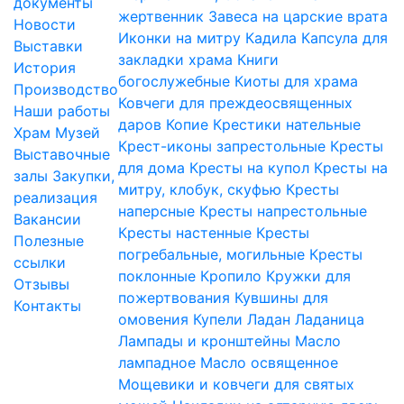
документы
жертвенник
Завеса на царские врата
Новости
Иконки на митру
Кадила
Капсула для
Выставки
закладки храма
Книги
История
богослужебные
Киоты для храма
Производство
Ковчеги для преждеосвященных
Наши работы
даров
Копие
Крестики нательные
Храм
Музей
Крест-иконы запрестольные
Кресты
Выставочные
для дома
Кресты на купол
Кресты на
залы
Закупки,
митру, клобук, скуфью
Кресты
реализация
наперсные
Кресты напрестольные
Вакансии
Кресты настенные
Кресты
Полезные
погребальные, могильные
Кресты
ссылки
поклонные
Кропило
Кружки для
Отзывы
пожертвования
Кувшины для
Контакты
омовения
Купели
Ладан
Ладаница
Лампады и кронштейны
Масло
лампадное
Масло освященное
Мощевики и ковчеги для святых