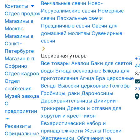
Венчальные свечи
Ново-
Контакты
Иерусалимские свечи
Номерные
Отдел продаж
свечи
Пасхальные свечи
Магазины в
Праздничные свечи
Свечи для
Москве
домашней молитвы
Сувенирные
Магазины в
свечи
Санкт-
Петербурге
Церковная утварь
Магазин в п.
+7
Все товары
Аналои
Баки для святой
Софрино
4
воды
Блюда всенощные
Блюда для
Отдел кадров
З
приготовления Агнца
Бра церковные
Отдел
Венцы
Вывески церковные
Голгофы
снабжения
za
Гробницы, раки
Дароносицы
Музей завода
Дарохранительницы
Дикирии-
О
трикирии
Древки и оглавия для
предприятии
хоругви и крест-икон
Евхаристический набор и
Реквизиты
принадлежности
Жезлы Посохи
Официальные
Жертвенники, Облачения на