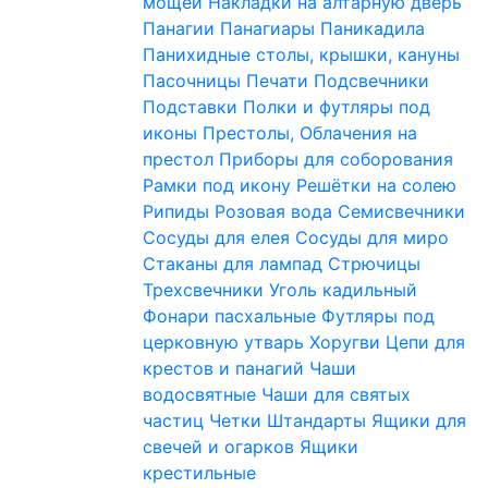
мощей
Накладки на алтарную дверь
Панагии
Панагиары
Паникадила
Панихидные столы, крышки, кануны
Пасочницы
Печати
Подсвечники
Подставки
Полки и футляры под
иконы
Престолы, Облачения на
престол
Приборы для соборования
Рамки под икону
Решётки на солею
Рипиды
Розовая вода
Семисвечники
Сосуды для елея
Сосуды для миро
Стаканы для лампад
Стрючицы
Трехсвечники
Уголь кадильный
Фонари пасхальные
Футляры под
церковную утварь
Хоругви
Цепи для
крестов и панагий
Чаши
водосвятные
Чаши для святых
частиц
Четки
Штандарты
Ящики для
свечей и огарков
Ящики
крестильные