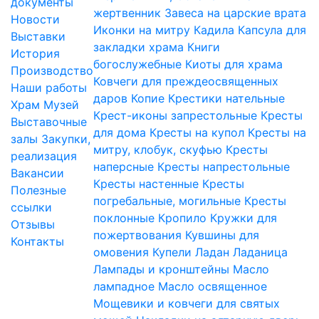
документы
жертвенник
Завеса на царские врата
Новости
Иконки на митру
Кадила
Капсула для
Выставки
закладки храма
Книги
История
богослужебные
Киоты для храма
Производство
Ковчеги для преждеосвященных
Наши работы
даров
Копие
Крестики нательные
Храм
Музей
Крест-иконы запрестольные
Кресты
Выставочные
для дома
Кресты на купол
Кресты на
залы
Закупки,
митру, клобук, скуфью
Кресты
реализация
наперсные
Кресты напрестольные
Вакансии
Кресты настенные
Кресты
Полезные
погребальные, могильные
Кресты
ссылки
поклонные
Кропило
Кружки для
Отзывы
пожертвования
Кувшины для
Контакты
омовения
Купели
Ладан
Ладаница
Лампады и кронштейны
Масло
лампадное
Масло освященное
Мощевики и ковчеги для святых