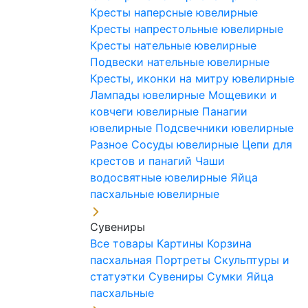
Кресты наперсные ювелирные
Кресты напрестольные ювелирные
Кресты нательные ювелирные
Подвески нательные ювелирные
Кресты, иконки на митру ювелирные
Лампады ювелирные
Мощевики и
ковчеги ювелирные
Панагии
ювелирные
Подсвечники ювелирные
Разное
Сосуды ювелирные
Цепи для
крестов и панагий
Чаши
водосвятные ювелирные
Яйца
пасхальные ювелирные
Сувениры
Все товары
Картины
Корзина
пасхальная
Портреты
Скульптуры и
статуэтки
Сувениры
Сумки
Яйца
пасхальные