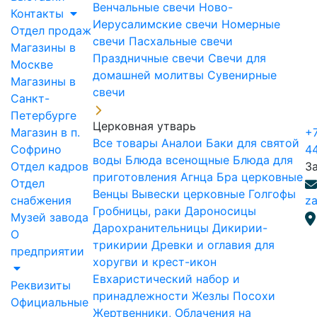
Венчальные свечи
Ново-
Контакты
Иерусалимские свечи
Номерные
Отдел продаж
свечи
Пасхальные свечи
Магазины в
Праздничные свечи
Свечи для
Москве
домашней молитвы
Сувенирные
Магазины в
свечи
Санкт-
Петербурге
Церковная утварь
Магазин в п.
+7
Все товары
Аналои
Баки для святой
Софрино
4
воды
Блюда всенощные
Блюда для
Отдел кадров
З
приготовления Агнца
Бра церковные
Отдел
Венцы
Вывески церковные
Голгофы
снабжения
za
Гробницы, раки
Дароносицы
Музей завода
Дарохранительницы
Дикирии-
О
трикирии
Древки и оглавия для
предприятии
хоругви и крест-икон
Евхаристический набор и
Реквизиты
принадлежности
Жезлы Посохи
Официальные
Жертвенники, Облачения на