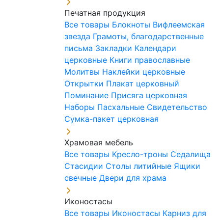
Печатная продукция
Все товары
Блокноты
Вифлеемская
звезда
Грамоты, благодарственные
письма
Закладки
Календари
церковные
Книги православные
Молитвы
Наклейки церковные
Открытки
Плакат церковный
Поминание
Присяга церковная
Наборы Пасхальные
Свидетельство
Сумка-пакет церковная
Храмовая мебель
Все товары
Кресло-троны
Седалища
Стасидии
Столы литийные
Ящики
свечные
Двери для храма
Иконостасы
Все товары
Иконостасы
Карниз для