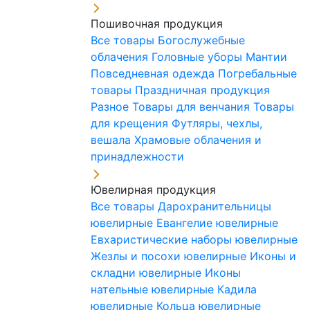
Пошивочная продукция
Все товары
Богослужебные
облачения
Головные уборы
Мантии
Повседневная одежда
Погребальные
товары
Праздничная продукция
Разное
Товары для венчания
Товары
для крещения
Футляры, чехлы,
вешала
Храмовые облачения и
принадлежности
Ювелирная продукция
Все товары
Дарохранительницы
ювелирные
Евангелие ювелирные
Евхаристические наборы ювелирные
Жезлы и посохи ювелирные
Иконы и
складни ювелирные
Иконы
нательные ювелирные
Кадила
ювелирные
Кольца ювелирные