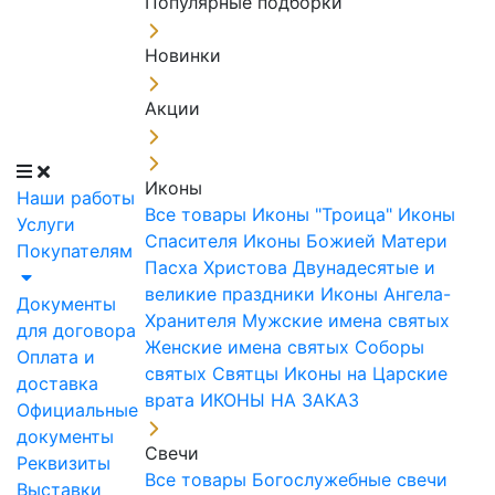
Популярные подборки
Новинки
Акции
Иконы
Наши работы
Все товары
Иконы "Троица"
Иконы
Услуги
Спасителя
Иконы Божией Матери
Покупателям
Пасха Христова
Двунадесятые и
великие праздники
Иконы Ангела-
Документы
Хранителя
Мужские имена святых
для договора
Женские имена святых
Соборы
Оплата и
святых
Святцы
Иконы на Царские
доставка
врата
ИКОНЫ НА ЗАКАЗ
Официальные
документы
Свечи
Реквизиты
Все товары
Богослужебные свечи
Выставки