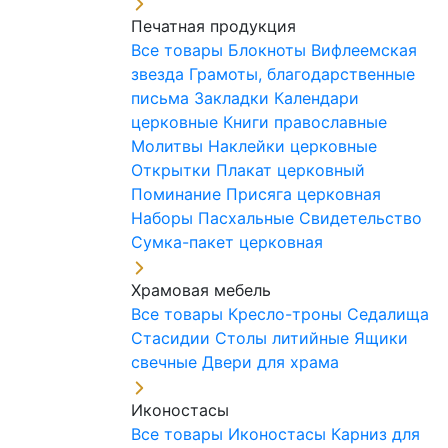
Печатная продукция
Все товары
Блокноты
Вифлеемская
звезда
Грамоты, благодарственные
письма
Закладки
Календари
церковные
Книги православные
Молитвы
Наклейки церковные
Открытки
Плакат церковный
Поминание
Присяга церковная
Наборы Пасхальные
Свидетельство
Сумка-пакет церковная
Храмовая мебель
Все товары
Кресло-троны
Седалища
Стасидии
Столы литийные
Ящики
свечные
Двери для храма
Иконостасы
Все товары
Иконостасы
Карниз для