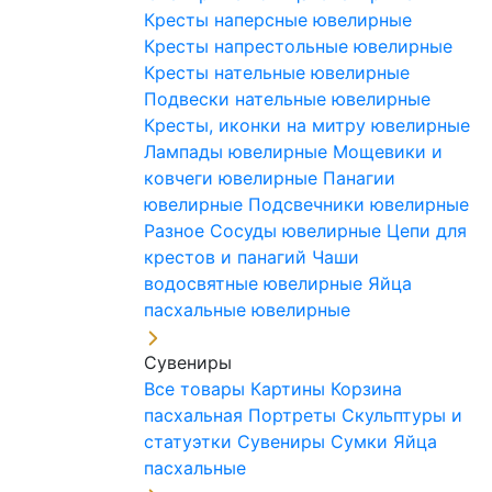
Кресты наперсные ювелирные
Кресты напрестольные ювелирные
Кресты нательные ювелирные
Подвески нательные ювелирные
Кресты, иконки на митру ювелирные
Лампады ювелирные
Мощевики и
ковчеги ювелирные
Панагии
ювелирные
Подсвечники ювелирные
Разное
Сосуды ювелирные
Цепи для
крестов и панагий
Чаши
водосвятные ювелирные
Яйца
пасхальные ювелирные
Сувениры
Все товары
Картины
Корзина
пасхальная
Портреты
Скульптуры и
статуэтки
Сувениры
Сумки
Яйца
пасхальные