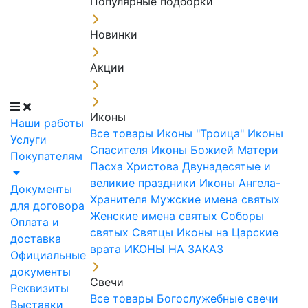
Популярные подборки
Новинки
Акции
Иконы
Наши работы
Все товары
Иконы "Троица"
Иконы
Услуги
Спасителя
Иконы Божией Матери
Покупателям
Пасха Христова
Двунадесятые и
великие праздники
Иконы Ангела-
Документы
Хранителя
Мужские имена святых
для договора
Женские имена святых
Соборы
Оплата и
святых
Святцы
Иконы на Царские
доставка
врата
ИКОНЫ НА ЗАКАЗ
Официальные
документы
Свечи
Реквизиты
Все товары
Богослужебные свечи
Выставки