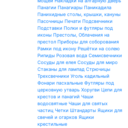
мощей
Накладки на алтарную дверь
Панагии
Панагиары
Паникадила
Панихидные столы, крышки, кануны
Пасочницы
Печати
Подсвечники
Подставки
Полки и футляры под
иконы
Престолы, Облачения на
престол
Приборы для соборования
Рамки под икону
Решётки на солею
Рипиды
Розовая вода
Семисвечники
Сосуды для елея
Сосуды для миро
Стаканы для лампад
Стрючицы
Трехсвечники
Уголь кадильный
Фонари пасхальные
Футляры под
церковную утварь
Хоругви
Цепи для
крестов и панагий
Чаши
водосвятные
Чаши для святых
частиц
Четки
Штандарты
Ящики для
свечей и огарков
Ящики
крестильные