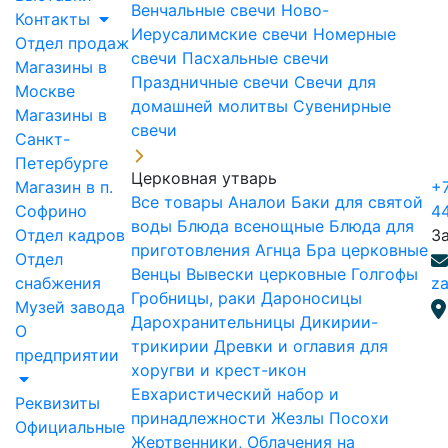
Венчальные свечи
Ново-
Контакты
Иерусалимские свечи
Номерные
Отдел продаж
свечи
Пасхальные свечи
Магазины в
Праздничные свечи
Свечи для
Москве
домашней молитвы
Сувенирные
Магазины в
свечи
Санкт-
Петербурге
Церковная утварь
Магазин в п.
+7
Все товары
Аналои
Баки для святой
Софрино
4
воды
Блюда всенощные
Блюда для
Отдел кадров
З
приготовления Агнца
Бра церковные
Отдел
Венцы
Вывески церковные
Голгофы
снабжения
za
Гробницы, раки
Дароносицы
Музей завода
Дарохранительницы
Дикирии-
О
трикирии
Древки и оглавия для
предприятии
хоругви и крест-икон
Евхаристический набор и
Реквизиты
принадлежности
Жезлы Посохи
Официальные
Жертвенники, Облачения на