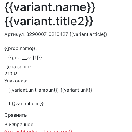
{{variant.name}}
{{variant.title2}}
Артикул:
3290007-0210427
{{variant.article}}
{{prop.name}}:
{{prop__val[1]}}
Цена за
шт:
210 ₽
Упаковка:
{{variant.unit_amount}} {{variant.unit}}
1 {{variant.unit}}
Сравнить
В избранное
{{parentProduct.stop_reason}}