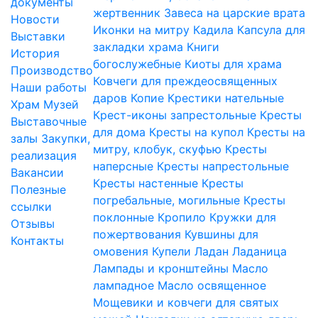
документы
жертвенник
Завеса на царские врата
Новости
Иконки на митру
Кадила
Капсула для
Выставки
закладки храма
Книги
История
богослужебные
Киоты для храма
Производство
Ковчеги для преждеосвященных
Наши работы
даров
Копие
Крестики нательные
Храм
Музей
Крест-иконы запрестольные
Кресты
Выставочные
для дома
Кресты на купол
Кресты на
залы
Закупки,
митру, клобук, скуфью
Кресты
реализация
наперсные
Кресты напрестольные
Вакансии
Кресты настенные
Кресты
Полезные
погребальные, могильные
Кресты
ссылки
поклонные
Кропило
Кружки для
Отзывы
пожертвования
Кувшины для
Контакты
омовения
Купели
Ладан
Ладаница
Лампады и кронштейны
Масло
лампадное
Масло освященное
Мощевики и ковчеги для святых