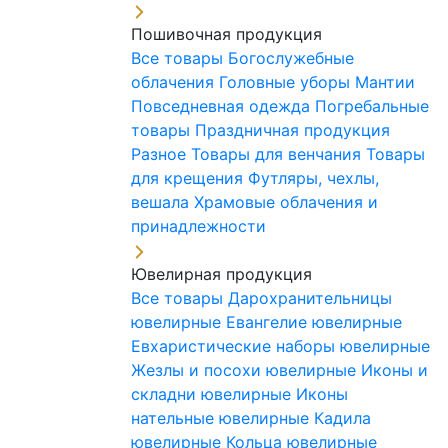
Пошивочная продукция
Все товары
Богослужебные
облачения
Головные уборы
Мантии
Повседневная одежда
Погребальные
товары
Праздничная продукция
Разное
Товары для венчания
Товары
для крещения
Футляры, чехлы,
вешала
Храмовые облачения и
принадлежности
Ювелирная продукция
Все товары
Дарохранительницы
ювелирные
Евангелие ювелирные
Евхаристические наборы ювелирные
Жезлы и посохи ювелирные
Иконы и
складни ювелирные
Иконы
нательные ювелирные
Кадила
ювелирные
Кольца ювелирные