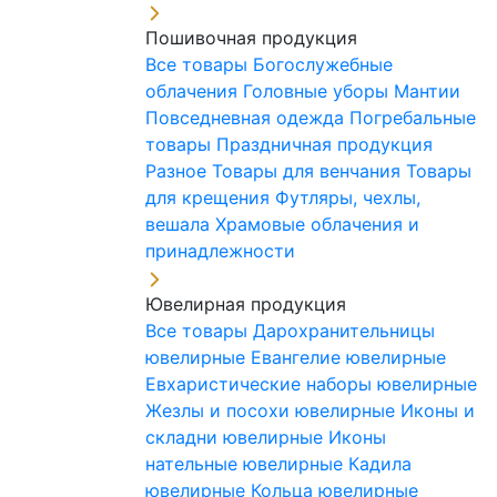
Пошивочная продукция
Все товары
Богослужебные
облачения
Головные уборы
Мантии
Повседневная одежда
Погребальные
товары
Праздничная продукция
Разное
Товары для венчания
Товары
для крещения
Футляры, чехлы,
вешала
Храмовые облачения и
принадлежности
Ювелирная продукция
Все товары
Дарохранительницы
ювелирные
Евангелие ювелирные
Евхаристические наборы ювелирные
Жезлы и посохи ювелирные
Иконы и
складни ювелирные
Иконы
нательные ювелирные
Кадила
ювелирные
Кольца ювелирные