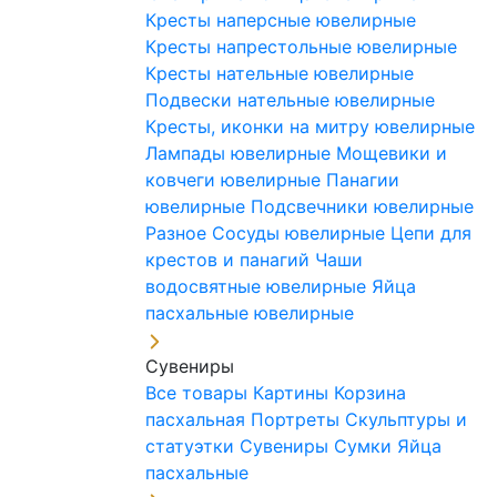
Кресты наперсные ювелирные
Кресты напрестольные ювелирные
Кресты нательные ювелирные
Подвески нательные ювелирные
Кресты, иконки на митру ювелирные
Лампады ювелирные
Мощевики и
ковчеги ювелирные
Панагии
ювелирные
Подсвечники ювелирные
Разное
Сосуды ювелирные
Цепи для
крестов и панагий
Чаши
водосвятные ювелирные
Яйца
пасхальные ювелирные
Сувениры
Все товары
Картины
Корзина
пасхальная
Портреты
Скульптуры и
статуэтки
Сувениры
Сумки
Яйца
пасхальные