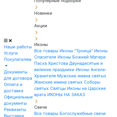
Популярные подборки
Новинки
Акции
Иконы
Наши работы
Все товары
Иконы "Троица"
Иконы
Услуги
Спасителя
Иконы Божией Матери
Покупателям
Пасха Христова
Двунадесятые и
великие праздники
Иконы Ангела-
Документы
Хранителя
Мужские имена святых
для договора
Женские имена святых
Соборы
Оплата и
святых
Святцы
Иконы на Царские
доставка
врата
ИКОНЫ НА ЗАКАЗ
Официальные
документы
Свечи
Реквизиты
Все товары
Богослужебные свечи
Выставки