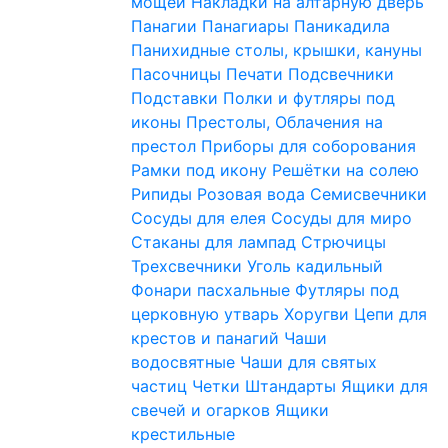
мощей
Накладки на алтарную дверь
Панагии
Панагиары
Паникадила
Панихидные столы, крышки, кануны
Пасочницы
Печати
Подсвечники
Подставки
Полки и футляры под
иконы
Престолы, Облачения на
престол
Приборы для соборования
Рамки под икону
Решётки на солею
Рипиды
Розовая вода
Семисвечники
Сосуды для елея
Сосуды для миро
Стаканы для лампад
Стрючицы
Трехсвечники
Уголь кадильный
Фонари пасхальные
Футляры под
церковную утварь
Хоругви
Цепи для
крестов и панагий
Чаши
водосвятные
Чаши для святых
частиц
Четки
Штандарты
Ящики для
свечей и огарков
Ящики
крестильные