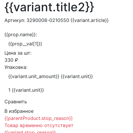
{{variant.title2}}
Артикул:
3290008-0210550
{{variant.article}}
{{prop.name}}:
{{prop__val[1]}}
Цена за
шт:
330 ₽
Упаковка:
{{variant.unit_amount}} {{variant.unit}}
1 {{variant.unit}}
Сравнить
В избранное
{{parentProduct.stop_reason}}
Товар временно отсутствует
{{variant.stop_reason}}