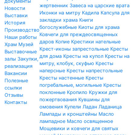
документы
жертвенник
Завеса на царские врата
Новости
Иконки на митру
Кадила
Капсула для
Выставки
закладки храма
Книги
История
богослужебные
Киоты для храма
Производство
Ковчеги для преждеосвященных
Наши работы
даров
Копие
Крестики нательные
Храм
Музей
Крест-иконы запрестольные
Кресты
Выставочные
для дома
Кресты на купол
Кресты на
залы
Закупки,
митру, клобук, скуфью
Кресты
реализация
наперсные
Кресты напрестольные
Вакансии
Кресты настенные
Кресты
Полезные
погребальные, могильные
Кресты
ссылки
поклонные
Кропило
Кружки для
Отзывы
пожертвования
Кувшины для
Контакты
омовения
Купели
Ладан
Ладаница
Лампады и кронштейны
Масло
лампадное
Масло освященное
Мощевики и ковчеги для святых