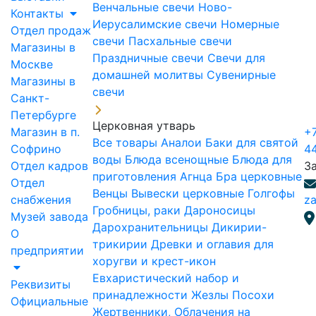
Венчальные свечи
Ново-
Контакты
Иерусалимские свечи
Номерные
Отдел продаж
свечи
Пасхальные свечи
Магазины в
Праздничные свечи
Свечи для
Москве
домашней молитвы
Сувенирные
Магазины в
свечи
Санкт-
Петербурге
Церковная утварь
Магазин в п.
+7
Все товары
Аналои
Баки для святой
Софрино
4
воды
Блюда всенощные
Блюда для
Отдел кадров
З
приготовления Агнца
Бра церковные
Отдел
Венцы
Вывески церковные
Голгофы
снабжения
za
Гробницы, раки
Дароносицы
Музей завода
Дарохранительницы
Дикирии-
О
трикирии
Древки и оглавия для
предприятии
хоругви и крест-икон
Евхаристический набор и
Реквизиты
принадлежности
Жезлы Посохи
Официальные
Жертвенники, Облачения на