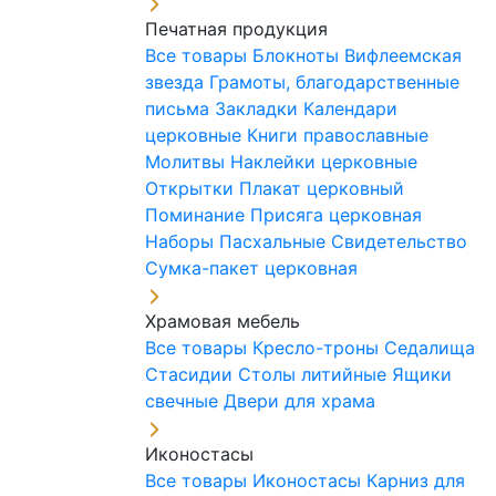
Печатная продукция
Все товары
Блокноты
Вифлеемская
звезда
Грамоты, благодарственные
письма
Закладки
Календари
церковные
Книги православные
Молитвы
Наклейки церковные
Открытки
Плакат церковный
Поминание
Присяга церковная
Наборы Пасхальные
Свидетельство
Сумка-пакет церковная
Храмовая мебель
Все товары
Кресло-троны
Седалища
Стасидии
Столы литийные
Ящики
свечные
Двери для храма
Иконостасы
Все товары
Иконостасы
Карниз для