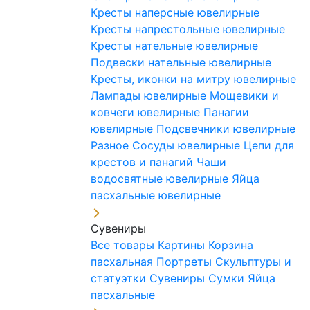
Кресты наперсные ювелирные
Кресты напрестольные ювелирные
Кресты нательные ювелирные
Подвески нательные ювелирные
Кресты, иконки на митру ювелирные
Лампады ювелирные
Мощевики и
ковчеги ювелирные
Панагии
ювелирные
Подсвечники ювелирные
Разное
Сосуды ювелирные
Цепи для
крестов и панагий
Чаши
водосвятные ювелирные
Яйца
пасхальные ювелирные
Сувениры
Все товары
Картины
Корзина
пасхальная
Портреты
Скульптуры и
статуэтки
Сувениры
Сумки
Яйца
пасхальные