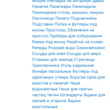
мощей
Накладки на алтарную дверь
Панагии
Панагиары
Паникадила
Панихидные столы, крышки, кануны
Пасочницы
Печати
Подсвечники
Подставки
Полки и футляры под
иконы
Престолы, Облачения на
престол
Приборы для соборования
Рамки под икону
Решётки на солею
Рипиды
Розовая вода
Семисвечники
Сосуды для елея
Сосуды для миро
Стаканы для лампад
Стрючицы
Трехсвечники
Уголь кадильный
Фонари пасхальные
Футляры под
церковную утварь
Хоругви
Цепи для
крестов и панагий
Чаши
водосвятные
Чаши для святых
частиц
Четки
Штандарты
Ящики для
свечей и огарков
Ящики
крестильные