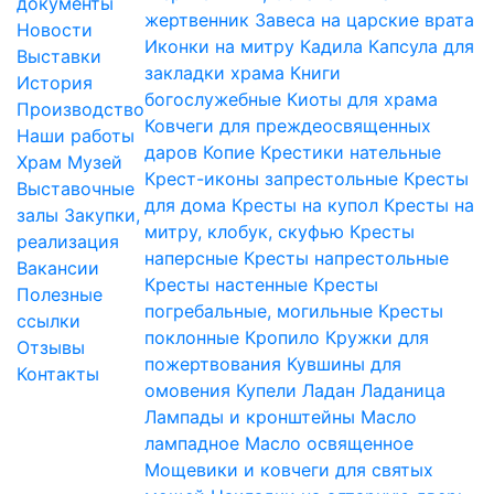
документы
жертвенник
Завеса на царские врата
Новости
Иконки на митру
Кадила
Капсула для
Выставки
закладки храма
Книги
История
богослужебные
Киоты для храма
Производство
Ковчеги для преждеосвященных
Наши работы
даров
Копие
Крестики нательные
Храм
Музей
Крест-иконы запрестольные
Кресты
Выставочные
для дома
Кресты на купол
Кресты на
залы
Закупки,
митру, клобук, скуфью
Кресты
реализация
наперсные
Кресты напрестольные
Вакансии
Кресты настенные
Кресты
Полезные
погребальные, могильные
Кресты
ссылки
поклонные
Кропило
Кружки для
Отзывы
пожертвования
Кувшины для
Контакты
омовения
Купели
Ладан
Ладаница
Лампады и кронштейны
Масло
лампадное
Масло освященное
Мощевики и ковчеги для святых