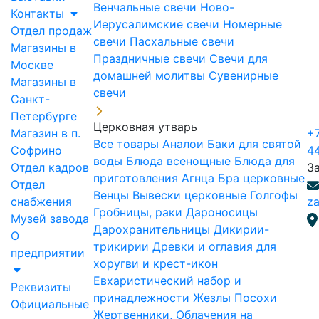
Венчальные свечи
Ново-
Контакты
Иерусалимские свечи
Номерные
Отдел продаж
свечи
Пасхальные свечи
Магазины в
Праздничные свечи
Свечи для
Москве
домашней молитвы
Сувенирные
Магазины в
свечи
Санкт-
Петербурге
Церковная утварь
Магазин в п.
+7
Все товары
Аналои
Баки для святой
Софрино
4
воды
Блюда всенощные
Блюда для
Отдел кадров
З
приготовления Агнца
Бра церковные
Отдел
Венцы
Вывески церковные
Голгофы
снабжения
za
Гробницы, раки
Дароносицы
Музей завода
Дарохранительницы
Дикирии-
О
трикирии
Древки и оглавия для
предприятии
хоругви и крест-икон
Евхаристический набор и
Реквизиты
принадлежности
Жезлы Посохи
Официальные
Жертвенники, Облачения на