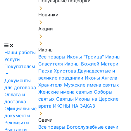
Популярные подборки
Новинки
Акции
Иконы
Наши работы
Все товары
Иконы "Троица"
Иконы
Услуги
Спасителя
Иконы Божией Матери
Покупателям
Пасха Христова
Двунадесятые и
великие праздники
Иконы Ангела-
Документы
Хранителя
Мужские имена святых
для договора
Женские имена святых
Соборы
Оплата и
святых
Святцы
Иконы на Царские
доставка
врата
ИКОНЫ НА ЗАКАЗ
Официальные
документы
Свечи
Реквизиты
Все товары
Богослужебные свечи
Выставки