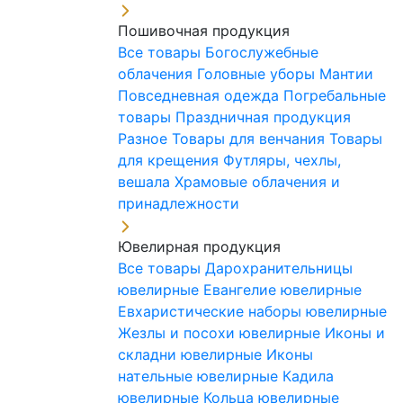
Пошивочная продукция
Все товары
Богослужебные
облачения
Головные уборы
Мантии
Повседневная одежда
Погребальные
товары
Праздничная продукция
Разное
Товары для венчания
Товары
для крещения
Футляры, чехлы,
вешала
Храмовые облачения и
принадлежности
Ювелирная продукция
Все товары
Дарохранительницы
ювелирные
Евангелие ювелирные
Евхаристические наборы ювелирные
Жезлы и посохи ювелирные
Иконы и
складни ювелирные
Иконы
нательные ювелирные
Кадила
ювелирные
Кольца ювелирные