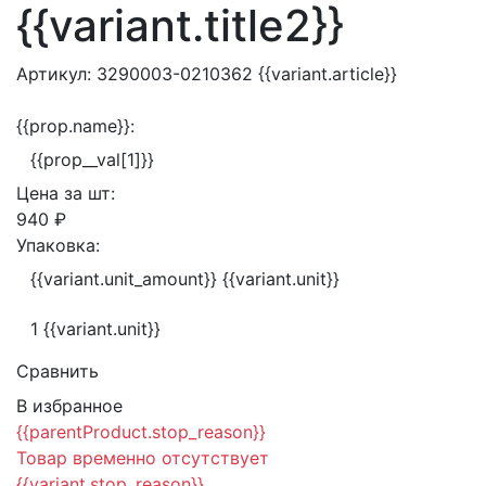
{{variant.title2}}
Артикул:
3290003-0210362
{{variant.article}}
{{prop.name}}:
{{prop__val[1]}}
Цена за
шт:
940 ₽
Упаковка:
{{variant.unit_amount}} {{variant.unit}}
1 {{variant.unit}}
Сравнить
В избранное
{{parentProduct.stop_reason}}
Товар временно отсутствует
{{variant.stop_reason}}