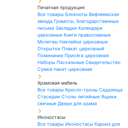
Печатная продукция
Все товары
Блокноты
Вифлеемская
звезда
Грамоты, благодарственные
письма
Закладки
Календари
церковные
Книги православные
Молитвы
Наклейки церковные
Открытки
Плакат церковный
Поминание
Присяга церковная
Наборы Пасхальные
Свидетельство
Сумка-пакет церковная
Храмовая мебель
Все товары
Кресло-троны
Седалища
Стасидии
Столы литийные
Ящики
свечные
Двери для храма
Иконостасы
Все товары
Иконостасы
Карниз для