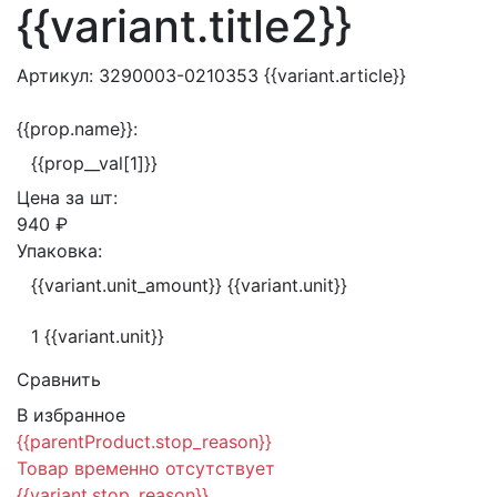
{{variant.title2}}
Артикул:
3290003-0210353
{{variant.article}}
{{prop.name}}:
{{prop__val[1]}}
Цена за
шт:
940 ₽
Упаковка:
{{variant.unit_amount}} {{variant.unit}}
1 {{variant.unit}}
Сравнить
В избранное
{{parentProduct.stop_reason}}
Товар временно отсутствует
{{variant.stop_reason}}