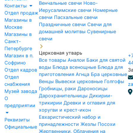
Венчальные свечи
Ново-
Контакты
Иерусалимские свечи
Номерные
Отдел продаж
свечи
Пасхальные свечи
Магазины в
Праздничные свечи
Свечи для
Москве
домашней молитвы
Сувенирные
Магазины в
свечи
Санкт-
Петербурге
Церковная утварь
Магазин в п.
+7
Все товары
Аналои
Баки для святой
Софрино
4
воды
Блюда всенощные
Блюда для
Отдел кадров
З
приготовления Агнца
Бра церковные
Отдел
Венцы
Вывески церковные
Голгофы
снабжения
za
Гробницы, раки
Дароносицы
Музей завода
Дарохранительницы
Дикирии-
О
трикирии
Древки и оглавия для
предприятии
хоругви и крест-икон
Евхаристический набор и
Реквизиты
принадлежности
Жезлы Посохи
Официальные
Жертвенники, Облачения на