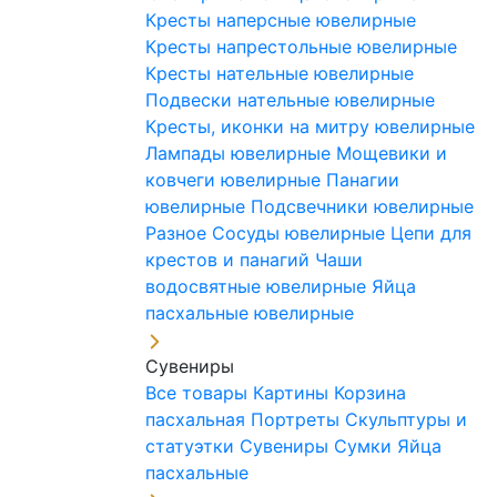
Кресты наперсные ювелирные
Кресты напрестольные ювелирные
Кресты нательные ювелирные
Подвески нательные ювелирные
Кресты, иконки на митру ювелирные
Лампады ювелирные
Мощевики и
ковчеги ювелирные
Панагии
ювелирные
Подсвечники ювелирные
Разное
Сосуды ювелирные
Цепи для
крестов и панагий
Чаши
водосвятные ювелирные
Яйца
пасхальные ювелирные
Сувениры
Все товары
Картины
Корзина
пасхальная
Портреты
Скульптуры и
статуэтки
Сувениры
Сумки
Яйца
пасхальные