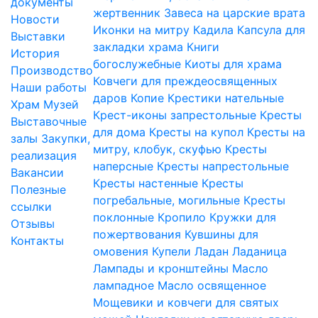
документы
жертвенник
Завеса на царские врата
Новости
Иконки на митру
Кадила
Капсула для
Выставки
закладки храма
Книги
История
богослужебные
Киоты для храма
Производство
Ковчеги для преждеосвященных
Наши работы
даров
Копие
Крестики нательные
Храм
Музей
Крест-иконы запрестольные
Кресты
Выставочные
для дома
Кресты на купол
Кресты на
залы
Закупки,
митру, клобук, скуфью
Кресты
реализация
наперсные
Кресты напрестольные
Вакансии
Кресты настенные
Кресты
Полезные
погребальные, могильные
Кресты
ссылки
поклонные
Кропило
Кружки для
Отзывы
пожертвования
Кувшины для
Контакты
омовения
Купели
Ладан
Ладаница
Лампады и кронштейны
Масло
лампадное
Масло освященное
Мощевики и ковчеги для святых