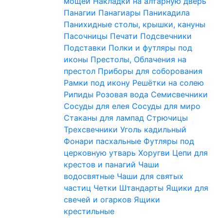
мощей
Накладки на алтарную дверь
Панагии
Панагиары
Паникадила
Панихидные столы, крышки, кануны
Пасочницы
Печати
Подсвечники
Подставки
Полки и футляры под
иконы
Престолы, Облачения на
престол
Приборы для соборования
Рамки под икону
Решётки на солею
Рипиды
Розовая вода
Семисвечники
Сосуды для елея
Сосуды для миро
Стаканы для лампад
Стрючицы
Трехсвечники
Уголь кадильный
Фонари пасхальные
Футляры под
церковную утварь
Хоругви
Цепи для
крестов и панагий
Чаши
водосвятные
Чаши для святых
частиц
Четки
Штандарты
Ящики для
свечей и огарков
Ящики
крестильные