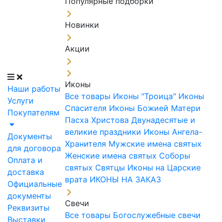
Популярные подборки
Новинки
Акции
Иконы
Наши работы
Все товары
Иконы "Троица"
Иконы
Услуги
Спасителя
Иконы Божией Матери
Покупателям
Пасха Христова
Двунадесятые и
великие праздники
Иконы Ангела-
Документы
Хранителя
Мужские имена святых
для договора
Женские имена святых
Соборы
Оплата и
святых
Святцы
Иконы на Царские
доставка
врата
ИКОНЫ НА ЗАКАЗ
Официальные
документы
Свечи
Реквизиты
Все товары
Богослужебные свечи
Выставки