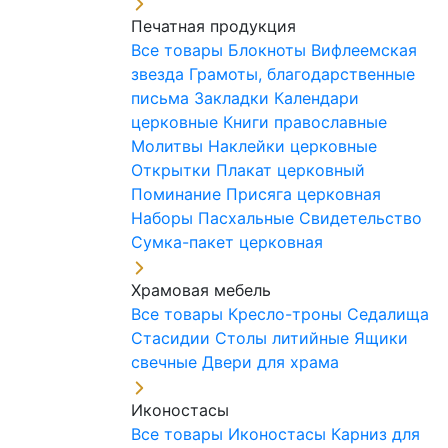
Печатная продукция
Все товары
Блокноты
Вифлеемская
звезда
Грамоты, благодарственные
письма
Закладки
Календари
церковные
Книги православные
Молитвы
Наклейки церковные
Открытки
Плакат церковный
Поминание
Присяга церковная
Наборы Пасхальные
Свидетельство
Сумка-пакет церковная
Храмовая мебель
Все товары
Кресло-троны
Седалища
Стасидии
Столы литийные
Ящики
свечные
Двери для храма
Иконостасы
Все товары
Иконостасы
Карниз для