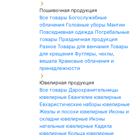
Пошивочная продукция
Все товары
Богослужебные
облачения
Головные уборы
Мантии
Повседневная одежда
Погребальные
товары
Праздничная продукция
Разное
Товары для венчания
Товары
для крещения
Футляры, чехлы,
вешала
Храмовые облачения и
принадлежности
Ювелирная продукция
Все товары
Дарохранительницы
ювелирные
Евангелие ювелирные
Евхаристические наборы ювелирные
Жезлы и посохи ювелирные
Иконы и
складни ювелирные
Иконы
нательные ювелирные
Кадила
ювелирные
Кольца ювелирные