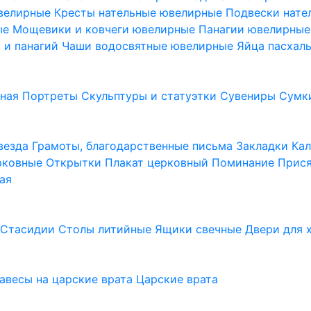
ювелирные
Кресты нательные ювелирные
Подвески нат
ые
Мощевики и ковчеги ювелирные
Панагии ювелирны
в и панагий
Чаши водосвятные ювелирные
Яйца пасхал
ьная
Портреты
Скульптуры и статуэтки
Сувениры
Сумк
везда
Грамоты, благодарственные письма
Закладки
Ка
рковные
Открытки
Плакат церковный
Поминание
Прися
ая
а
Стасидии
Столы литийные
Ящики свечные
Двери для 
завесы на царские врата
Царские врата