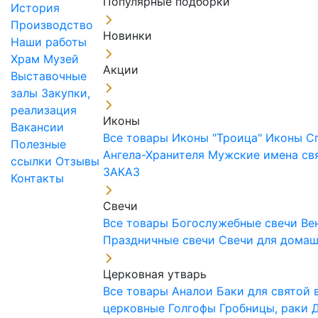
Популярные подборки
История
Производство
Новинки
Наши работы
Храм
Музей
Акции
Выставочные
залы
Закупки,
реализация
Иконы
Вакансии
Все товары
Иконы "Троица"
Иконы С
Полезные
Ангела-Хранителя
Мужские имена св
ссылки
Отзывы
ЗАКАЗ
Контакты
Свечи
Все товары
Богослужебные свечи
Ве
Праздничные свечи
Свечи для дома
Церковная утварь
Все товары
Аналои
Баки для святой
церковные
Голгофы
Гробницы, раки