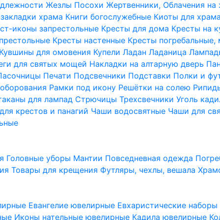
надлежности
Жезлы Посохи
Жертвенники, Облачения на
 закладки храма
Книги богослужебные
Киоты для храм
ст-иконы запрестольные
Кресты для дома
Кресты на 
апрестольные
Кресты настенные
Кресты погребальные,
Кувшины для омовения
Купели
Ладан
Ладаница
Лампад
еги для святых мощей
Накладки на алтарную дверь
Па
Пасочницы
Печати
Подсвечники
Подставки
Полки и фу
соборования
Рамки под икону
Решётки на солею
Рипи
таканы для лампад
Стрючицы
Трехсвечники
Уголь кад
для крестов и панагий
Чаши водосвятные
Чаши для св
ьные
ия
Головные уборы
Мантии
Повседневная одежда
Погре
ния
Товары для крещения
Футляры, чехлы, вешала
Храм
лирные
Евангелие ювелирные
Евхаристические набор
рные
Иконы нательные ювелирные
Кадила ювелирные
Ко