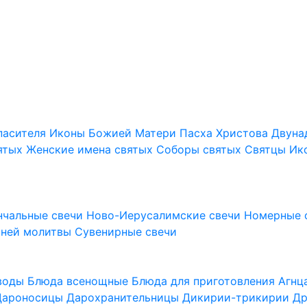
пасителя
Иконы Божией Матери
Пасха Христова
Двуна
ятых
Женские имена святых
Соборы святых
Святцы
Ик
нчальные свечи
Ново-Иерусалимские свечи
Номерные 
шней молитвы
Сувенирные свечи
 воды
Блюда всенощные
Блюда для приготовления Агн
Дароносицы
Дарохранительницы
Дикирии-трикирии
Др