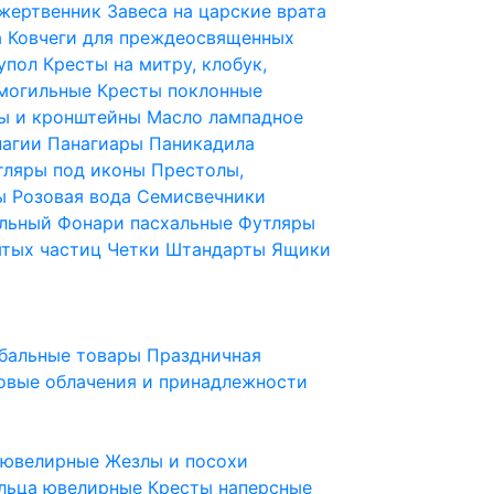
 жертвенник
Завеса на царские врата
а
Ковчеги для преждеосвященных
купол
Кресты на митру, клобук,
 могильные
Кресты поклонные
ы и кронштейны
Масло лампадное
нагии
Панагиары
Паникадила
тляры под иконы
Престолы,
ды
Розовая вода
Семисвечники
ильный
Фонари пасхальные
Футляры
ятых частиц
Четки
Штандарты
Ящики
бальные товары
Праздничная
овые облачения и принадлежности
ы ювелирные
Жезлы и посохи
льца ювелирные
Кресты наперсные