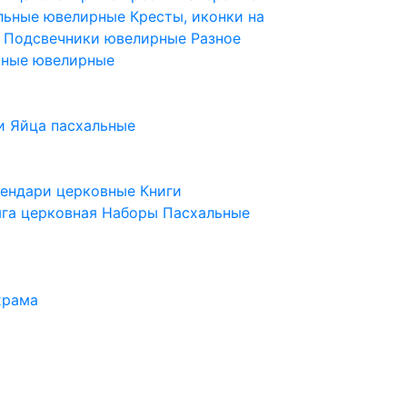
ельные ювелирные
Кресты, иконки на
е
Подсвечники ювелирные
Разное
ьные ювелирные
и
Яйца пасхальные
лендари церковные
Книги
га церковная
Наборы Пасхальные
храма