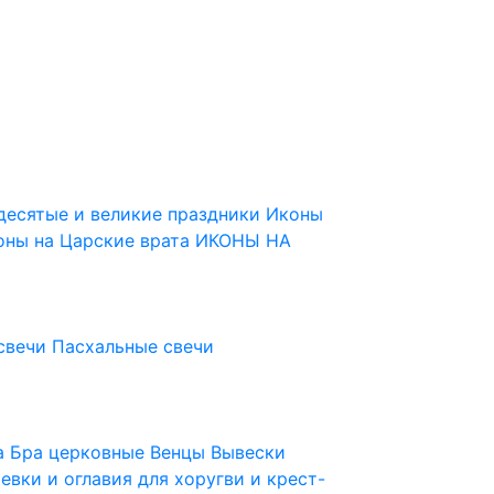
десятые и великие праздники
Иконы
оны на Царские врата
ИКОНЫ НА
свечи
Пасхальные свечи
ца
Бра церковные
Венцы
Вывески
евки и оглавия для хоругви и крест-