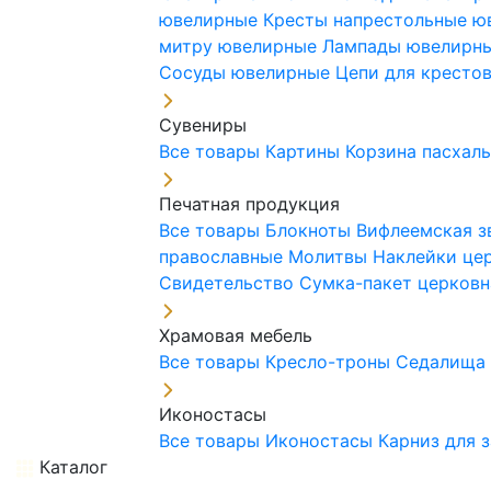
ювелирные
Кресты напрестольные 
митру ювелирные
Лампады ювелирн
Сосуды ювелирные
Цепи для кресто
Сувениры
Все товары
Картины
Корзина пасхал
Печатная продукция
Все товары
Блокноты
Вифлеемская з
православные
Молитвы
Наклейки це
Свидетельство
Сумка-пакет церковн
Храмовая мебель
Все товары
Кресло-троны
Седалищ
Иконостасы
Все товары
Иконостасы
Карниз для 
Каталог