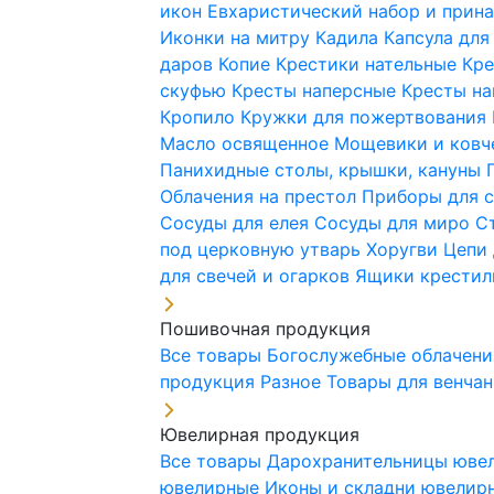
икон
Евхаристический набор и при
Иконки на митру
Кадила
Капсула для
даров
Копие
Крестики нательные
Кре
скуфью
Кресты наперсные
Кресты н
Кропило
Кружки для пожертвования
Масло освященное
Мощевики и ковч
Панихидные столы, крышки, кануны
Облачения на престол
Приборы для 
Сосуды для елея
Сосуды для миро
С
под церковную утварь
Хоругви
Цепи 
для свечей и огарков
Ящики крестил
Пошивочная продукция
Все товары
Богослужебные облачен
продукция
Разное
Товары для венча
Ювелирная продукция
Все товары
Дарохранительницы юве
ювелирные
Иконы и складни ювели