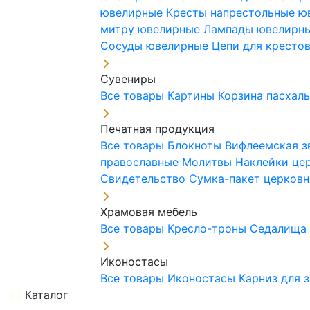
ювелирные
Кресты напрестольные 
митру ювелирные
Лампады ювелирн
Сосуды ювелирные
Цепи для кресто
Сувениры
Все товары
Картины
Корзина пасхал
Печатная продукция
Все товары
Блокноты
Вифлеемская з
православные
Молитвы
Наклейки це
Свидетельство
Сумка-пакет церковн
Храмовая мебель
Все товары
Кресло-троны
Седалищ
Иконостасы
Все товары
Иконостасы
Карниз для 
Каталог