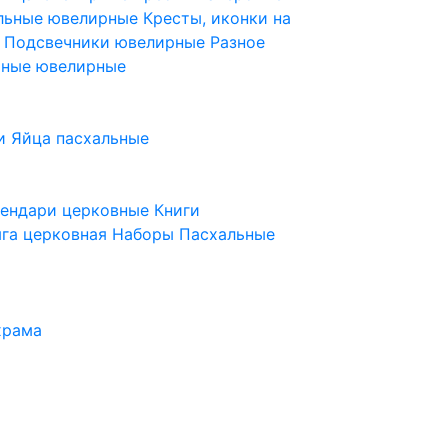
ельные ювелирные
Кресты, иконки на
е
Подсвечники ювелирные
Разное
ьные ювелирные
и
Яйца пасхальные
лендари церковные
Книги
га церковная
Наборы Пасхальные
храма