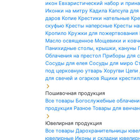
икон
Евхаристический набор и при
Иконки на митру
Кадила
Капсула для
даров
Копие
Крестики нательные
Кре
скуфью
Кресты наперсные
Кресты н
Кропило
Кружки для пожертвования
Масло освященное
Мощевики и ковч
Панихидные столы, крышки, кануны
Облачения на престол
Приборы для 
Сосуды для елея
Сосуды для миро
С
под церковную утварь
Хоругви
Цепи 
для свечей и огарков
Ящики крестил
Пошивочная продукция
Все товары
Богослужебные облачен
продукция
Разное
Товары для венча
Ювелирная продукция
Все товары
Дарохранительницы юве
ювелирные
Иконы и складни ювели