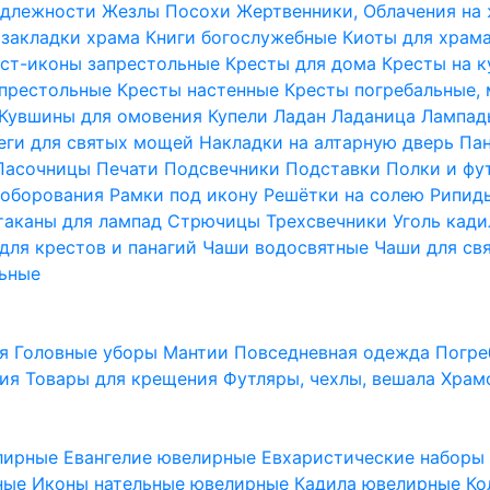
надлежности
Жезлы Посохи
Жертвенники, Облачения на
 закладки храма
Книги богослужебные
Киоты для храм
ст-иконы запрестольные
Кресты для дома
Кресты на 
апрестольные
Кресты настенные
Кресты погребальные,
Кувшины для омовения
Купели
Ладан
Ладаница
Лампад
еги для святых мощей
Накладки на алтарную дверь
Па
Пасочницы
Печати
Подсвечники
Подставки
Полки и фу
соборования
Рамки под икону
Решётки на солею
Рипи
таканы для лампад
Стрючицы
Трехсвечники
Уголь кад
для крестов и панагий
Чаши водосвятные
Чаши для св
ьные
ия
Головные уборы
Мантии
Повседневная одежда
Погре
ния
Товары для крещения
Футляры, чехлы, вешала
Храм
лирные
Евангелие ювелирные
Евхаристические набор
рные
Иконы нательные ювелирные
Кадила ювелирные
Ко