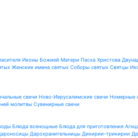
пасителя
Иконы Божией Матери
Пасха Христова
Двуна
ятых
Женские имена святых
Соборы святых
Святцы
Ик
нчальные свечи
Ново-Иерусалимские свечи
Номерные 
шней молитвы
Сувенирные свечи
 воды
Блюда всенощные
Блюда для приготовления Агн
Дароносицы
Дарохранительницы
Дикирии-трикирии
Др