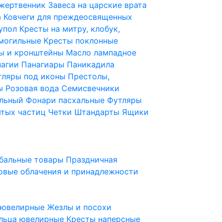
 жертвенник
Завеса на царские врата
а
Ковчеги для преждеосвященных
купол
Кресты на митру, клобук,
 могильные
Кресты поклонные
ы и кронштейны
Масло лампадное
нагии
Панагиары
Паникадила
тляры под иконы
Престолы,
ды
Розовая вода
Семисвечники
ильный
Фонари пасхальные
Футляры
ятых частиц
Четки
Штандарты
Ящики
бальные товары
Праздничная
овые облачения и принадлежности
ы ювелирные
Жезлы и посохи
льца ювелирные
Кресты наперсные