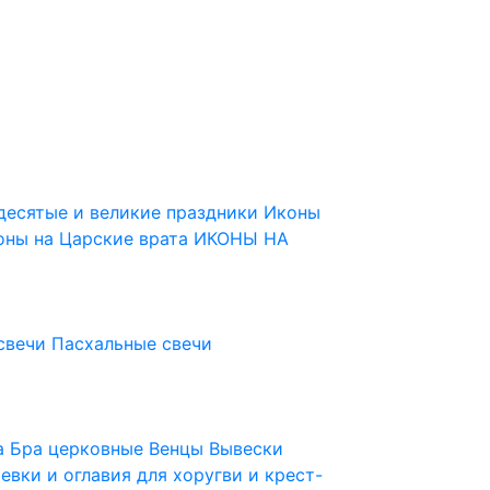
десятые и великие праздники
Иконы
оны на Царские врата
ИКОНЫ НА
свечи
Пасхальные свечи
ца
Бра церковные
Венцы
Вывески
евки и оглавия для хоругви и крест-