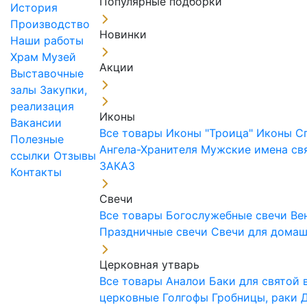
Популярные подборки
История
Производство
Новинки
Наши работы
Храм
Музей
Акции
Выставочные
залы
Закупки,
реализация
Иконы
Вакансии
Все товары
Иконы "Троица"
Иконы С
Полезные
Ангела-Хранителя
Мужские имена св
ссылки
Отзывы
ЗАКАЗ
Контакты
Свечи
Все товары
Богослужебные свечи
Ве
Праздничные свечи
Свечи для дома
Церковная утварь
Все товары
Аналои
Баки для святой
церковные
Голгофы
Гробницы, раки