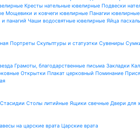
ювелирные
Кресты нательные ювелирные
Подвески нат
ые
Мощевики и ковчеги ювелирные
Панагии ювелирны
в и панагий
Чаши водосвятные ювелирные
Яйца пасхал
ьная
Портреты
Скульптуры и статуэтки
Сувениры
Сумк
везда
Грамоты, благодарственные письма
Закладки
Ка
рковные
Открытки
Плакат церковный
Поминание
Прися
ая
а
Стасидии
Столы литийные
Ящики свечные
Двери для 
завесы на царские врата
Царские врата