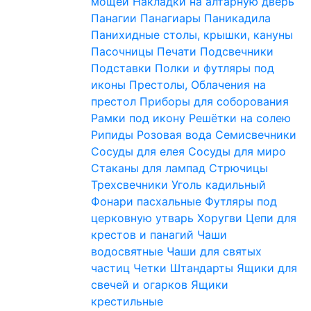
мощей
Накладки на алтарную дверь
Панагии
Панагиары
Паникадила
Панихидные столы, крышки, кануны
Пасочницы
Печати
Подсвечники
Подставки
Полки и футляры под
иконы
Престолы, Облачения на
престол
Приборы для соборования
Рамки под икону
Решётки на солею
Рипиды
Розовая вода
Семисвечники
Сосуды для елея
Сосуды для миро
Стаканы для лампад
Стрючицы
Трехсвечники
Уголь кадильный
Фонари пасхальные
Футляры под
церковную утварь
Хоругви
Цепи для
крестов и панагий
Чаши
водосвятные
Чаши для святых
частиц
Четки
Штандарты
Ящики для
свечей и огарков
Ящики
крестильные