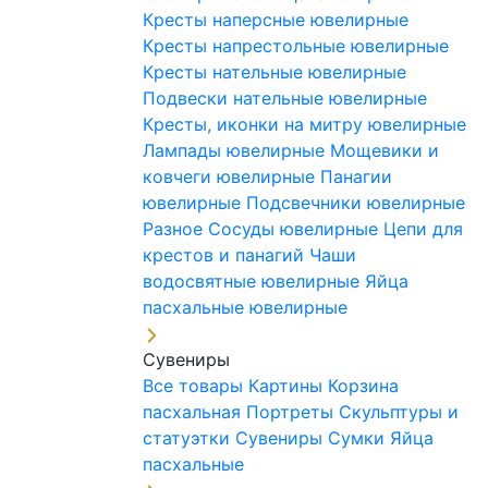
Кресты наперсные ювелирные
Кресты напрестольные ювелирные
Кресты нательные ювелирные
Подвески нательные ювелирные
Кресты, иконки на митру ювелирные
Лампады ювелирные
Мощевики и
ковчеги ювелирные
Панагии
ювелирные
Подсвечники ювелирные
Разное
Сосуды ювелирные
Цепи для
крестов и панагий
Чаши
водосвятные ювелирные
Яйца
пасхальные ювелирные
Сувениры
Все товары
Картины
Корзина
пасхальная
Портреты
Скульптуры и
статуэтки
Сувениры
Сумки
Яйца
пасхальные