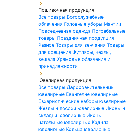
Пошивочная продукция
Все товары
Богослужебные
облачения
Головные уборы
Мантии
Повседневная одежда
Погребальные
товары
Праздничная продукция
Разное
Товары для венчания
Товары
для крещения
Футляры, чехлы,
вешала
Храмовые облачения и
принадлежности
Ювелирная продукция
Все товары
Дарохранительницы
ювелирные
Евангелие ювелирные
Евхаристические наборы ювелирные
Жезлы и посохи ювелирные
Иконы и
складни ювелирные
Иконы
нательные ювелирные
Кадила
ювелирные
Кольца ювелирные