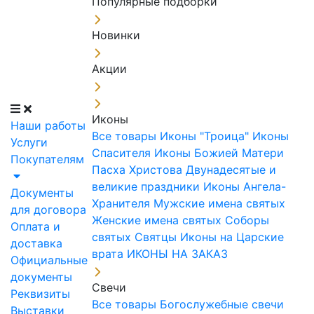
Популярные подборки
Новинки
Акции
Иконы
Наши работы
Все товары
Иконы "Троица"
Иконы
Услуги
Спасителя
Иконы Божией Матери
Покупателям
Пасха Христова
Двунадесятые и
великие праздники
Иконы Ангела-
Документы
Хранителя
Мужские имена святых
для договора
Женские имена святых
Соборы
Оплата и
святых
Святцы
Иконы на Царские
доставка
врата
ИКОНЫ НА ЗАКАЗ
Официальные
документы
Свечи
Реквизиты
Все товары
Богослужебные свечи
Выставки