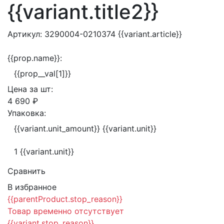
{{variant.title2}}
Артикул:
3290004-0210374
{{variant.article}}
{{prop.name}}:
{{prop__val[1]}}
Цена за
шт:
4 690 ₽
Упаковка:
{{variant.unit_amount}} {{variant.unit}}
1 {{variant.unit}}
Сравнить
В избранное
{{parentProduct.stop_reason}}
Товар временно отсутствует
{{variant.stop_reason}}