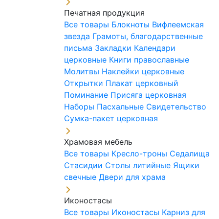
Печатная продукция
Все товары
Блокноты
Вифлеемская
звезда
Грамоты, благодарственные
письма
Закладки
Календари
церковные
Книги православные
Молитвы
Наклейки церковные
Открытки
Плакат церковный
Поминание
Присяга церковная
Наборы Пасхальные
Свидетельство
Сумка-пакет церковная
Храмовая мебель
Все товары
Кресло-троны
Седалища
Стасидии
Столы литийные
Ящики
свечные
Двери для храма
Иконостасы
Все товары
Иконостасы
Карниз для