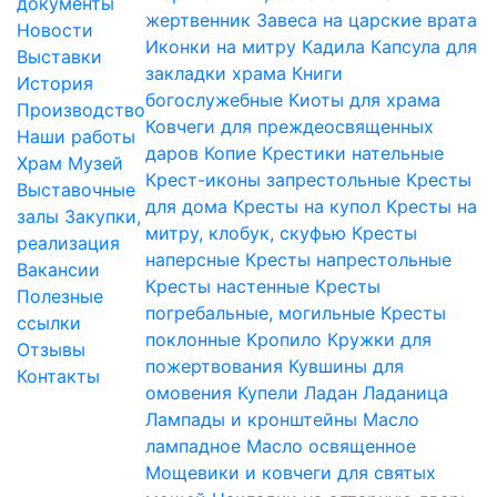
документы
жертвенник
Завеса на царские врата
Новости
Иконки на митру
Кадила
Капсула для
Выставки
закладки храма
Книги
История
богослужебные
Киоты для храма
Производство
Ковчеги для преждеосвященных
Наши работы
даров
Копие
Крестики нательные
Храм
Музей
Крест-иконы запрестольные
Кресты
Выставочные
для дома
Кресты на купол
Кресты на
залы
Закупки,
митру, клобук, скуфью
Кресты
реализация
наперсные
Кресты напрестольные
Вакансии
Кресты настенные
Кресты
Полезные
погребальные, могильные
Кресты
ссылки
поклонные
Кропило
Кружки для
Отзывы
пожертвования
Кувшины для
Контакты
омовения
Купели
Ладан
Ладаница
Лампады и кронштейны
Масло
лампадное
Масло освященное
Мощевики и ковчеги для святых