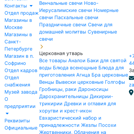
Венчальные свечи
Ново-
Контакты
Иерусалимские свечи
Номерные
Отдел продаж
свечи
Пасхальные свечи
Магазины в
Праздничные свечи
Свечи для
Москве
домашней молитвы
Сувенирные
Магазины в
свечи
Санкт-
Петербурге
Церковная утварь
Магазин в п.
+7
Все товары
Аналои
Баки для святой
Софрино
4
воды
Блюда всенощные
Блюда для
Отдел кадров
З
приготовления Агнца
Бра церковные
Отдел
Венцы
Вывески церковные
Голгофы
снабжения
za
Гробницы, раки
Дароносицы
Музей завода
Дарохранительницы
Дикирии-
О
трикирии
Древки и оглавия для
предприятии
хоругви и крест-икон
Евхаристический набор и
Реквизиты
принадлежности
Жезлы Посохи
Официальные
Жертвенники, Облачения на