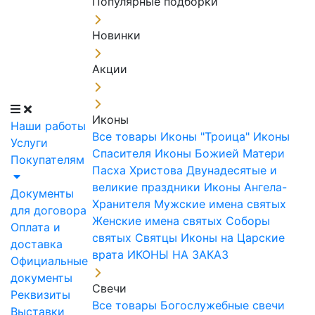
Популярные подборки
Новинки
Акции
Иконы
Наши работы
Все товары
Иконы "Троица"
Иконы
Услуги
Спасителя
Иконы Божией Матери
Покупателям
Пасха Христова
Двунадесятые и
великие праздники
Иконы Ангела-
Документы
Хранителя
Мужские имена святых
для договора
Женские имена святых
Соборы
Оплата и
святых
Святцы
Иконы на Царские
доставка
врата
ИКОНЫ НА ЗАКАЗ
Официальные
документы
Свечи
Реквизиты
Все товары
Богослужебные свечи
Выставки