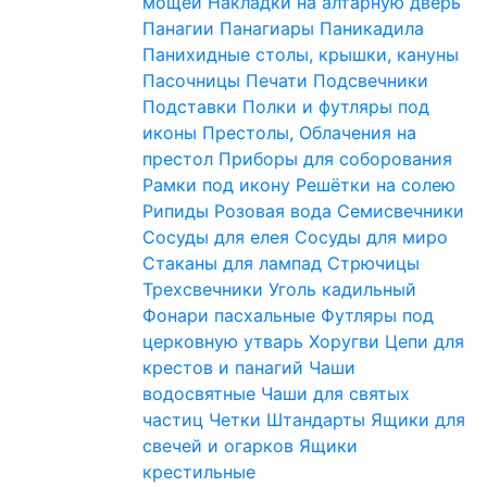
мощей
Накладки на алтарную дверь
Панагии
Панагиары
Паникадила
Панихидные столы, крышки, кануны
Пасочницы
Печати
Подсвечники
Подставки
Полки и футляры под
иконы
Престолы, Облачения на
престол
Приборы для соборования
Рамки под икону
Решётки на солею
Рипиды
Розовая вода
Семисвечники
Сосуды для елея
Сосуды для миро
Стаканы для лампад
Стрючицы
Трехсвечники
Уголь кадильный
Фонари пасхальные
Футляры под
церковную утварь
Хоругви
Цепи для
крестов и панагий
Чаши
водосвятные
Чаши для святых
частиц
Четки
Штандарты
Ящики для
свечей и огарков
Ящики
крестильные