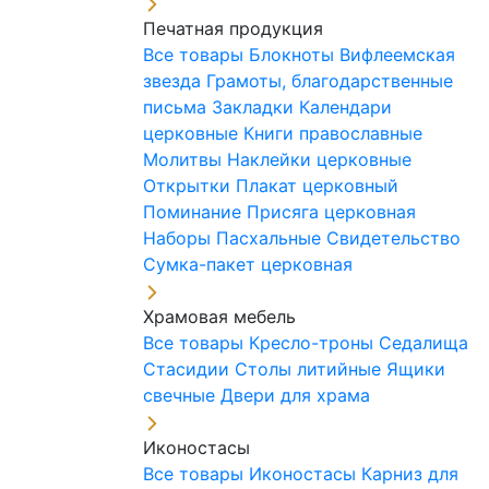
Печатная продукция
Все товары
Блокноты
Вифлеемская
звезда
Грамоты, благодарственные
письма
Закладки
Календари
церковные
Книги православные
Молитвы
Наклейки церковные
Открытки
Плакат церковный
Поминание
Присяга церковная
Наборы Пасхальные
Свидетельство
Сумка-пакет церковная
Храмовая мебель
Все товары
Кресло-троны
Седалища
Стасидии
Столы литийные
Ящики
свечные
Двери для храма
Иконостасы
Все товары
Иконостасы
Карниз для