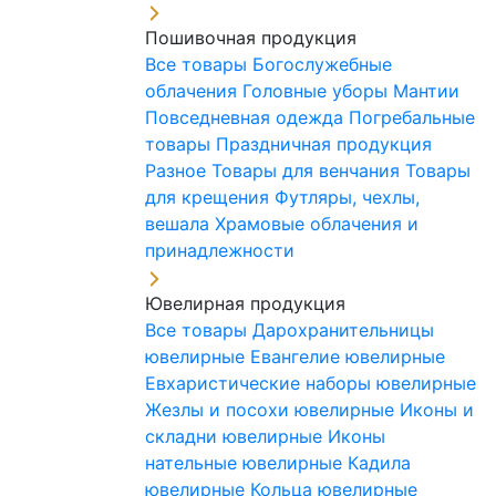
Пошивочная продукция
Все товары
Богослужебные
облачения
Головные уборы
Мантии
Повседневная одежда
Погребальные
товары
Праздничная продукция
Разное
Товары для венчания
Товары
для крещения
Футляры, чехлы,
вешала
Храмовые облачения и
принадлежности
Ювелирная продукция
Все товары
Дарохранительницы
ювелирные
Евангелие ювелирные
Евхаристические наборы ювелирные
Жезлы и посохи ювелирные
Иконы и
складни ювелирные
Иконы
нательные ювелирные
Кадила
ювелирные
Кольца ювелирные