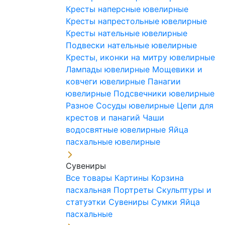
Кресты наперсные ювелирные
Кресты напрестольные ювелирные
Кресты нательные ювелирные
Подвески нательные ювелирные
Кресты, иконки на митру ювелирные
Лампады ювелирные
Мощевики и
ковчеги ювелирные
Панагии
ювелирные
Подсвечники ювелирные
Разное
Сосуды ювелирные
Цепи для
крестов и панагий
Чаши
водосвятные ювелирные
Яйца
пасхальные ювелирные
Сувениры
Все товары
Картины
Корзина
пасхальная
Портреты
Скульптуры и
статуэтки
Сувениры
Сумки
Яйца
пасхальные