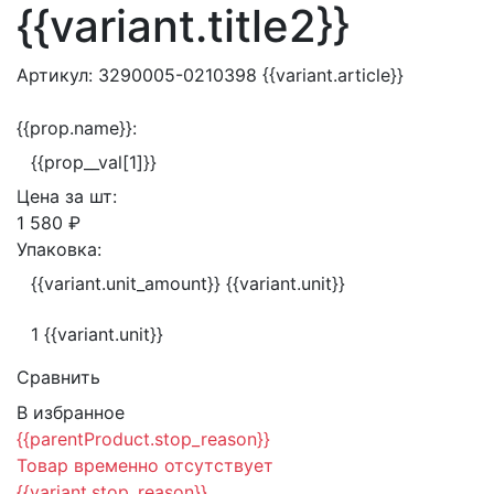
{{variant.title2}}
Артикул:
3290005-0210398
{{variant.article}}
{{prop.name}}:
{{prop__val[1]}}
Цена за
шт:
1 580 ₽
Упаковка:
{{variant.unit_amount}} {{variant.unit}}
1 {{variant.unit}}
Сравнить
В избранное
{{parentProduct.stop_reason}}
Товар временно отсутствует
{{variant.stop_reason}}