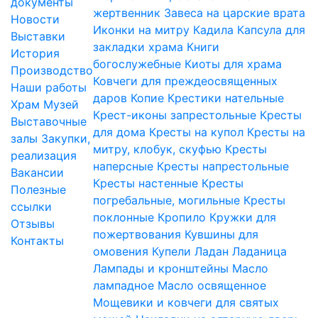
документы
жертвенник
Завеса на царские врата
Новости
Иконки на митру
Кадила
Капсула для
Выставки
закладки храма
Книги
История
богослужебные
Киоты для храма
Производство
Ковчеги для преждеосвященных
Наши работы
даров
Копие
Крестики нательные
Храм
Музей
Крест-иконы запрестольные
Кресты
Выставочные
для дома
Кресты на купол
Кресты на
залы
Закупки,
митру, клобук, скуфью
Кресты
реализация
наперсные
Кресты напрестольные
Вакансии
Кресты настенные
Кресты
Полезные
погребальные, могильные
Кресты
ссылки
поклонные
Кропило
Кружки для
Отзывы
пожертвования
Кувшины для
Контакты
омовения
Купели
Ладан
Ладаница
Лампады и кронштейны
Масло
лампадное
Масло освященное
Мощевики и ковчеги для святых