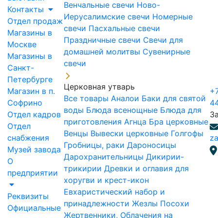
Венчальные свечи
Ново-
Контакты
Иерусалимские свечи
Номерные
Отдел продаж
свечи
Пасхальные свечи
Магазины в
Праздничные свечи
Свечи для
Москве
домашней молитвы
Сувенирные
Магазины в
свечи
Санкт-
Петербурге
Церковная утварь
Магазин в п.
+7
Все товары
Аналои
Баки для святой
Софрино
4
воды
Блюда всенощные
Блюда для
Отдел кадров
З
приготовления Агнца
Бра церковные
Отдел
Венцы
Вывески церковные
Голгофы
снабжения
za
Гробницы, раки
Дароносицы
Музей завода
Дарохранительницы
Дикирии-
О
трикирии
Древки и оглавия для
предприятии
хоругви и крест-икон
Евхаристический набор и
Реквизиты
принадлежности
Жезлы Посохи
Официальные
Жертвенники, Облачения на