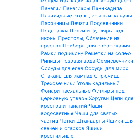
мощей
Накладки на алтарную дверь
Панагии
Панагиары
Паникадила
Панихидные столы, крышки, кануны
Пасочницы
Печати
Подсвечники
Подставки
Полки и футляры под
иконы
Престолы, Облачения на
престол
Приборы для соборования
Рамки под икону
Решётки на солею
Рипиды
Розовая вода
Семисвечники
Сосуды для елея
Сосуды для миро
Стаканы для лампад
Стрючицы
Трехсвечники
Уголь кадильный
Фонари пасхальные
Футляры под
церковную утварь
Хоругви
Цепи для
крестов и панагий
Чаши
водосвятные
Чаши для святых
частиц
Четки
Штандарты
Ящики для
свечей и огарков
Ящики
крестильные