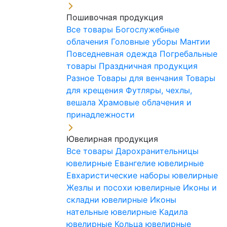
Пошивочная продукция
Все товары
Богослужебные
облачения
Головные уборы
Мантии
Повседневная одежда
Погребальные
товары
Праздничная продукция
Разное
Товары для венчания
Товары
для крещения
Футляры, чехлы,
вешала
Храмовые облачения и
принадлежности
Ювелирная продукция
Все товары
Дарохранительницы
ювелирные
Евангелие ювелирные
Евхаристические наборы ювелирные
Жезлы и посохи ювелирные
Иконы и
складни ювелирные
Иконы
нательные ювелирные
Кадила
ювелирные
Кольца ювелирные