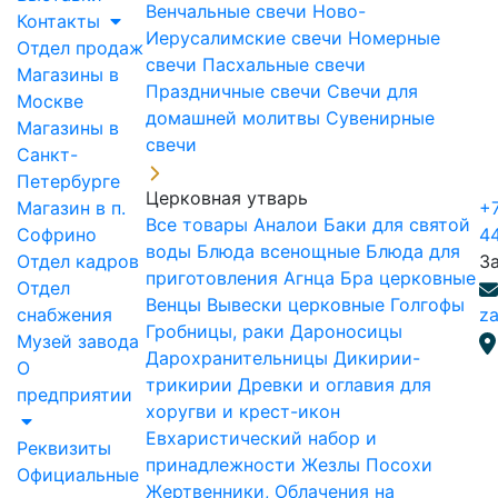
Венчальные свечи
Ново-
Контакты
Иерусалимские свечи
Номерные
Отдел продаж
свечи
Пасхальные свечи
Магазины в
Праздничные свечи
Свечи для
Москве
домашней молитвы
Сувенирные
Магазины в
свечи
Санкт-
Петербурге
Церковная утварь
Магазин в п.
+7
Все товары
Аналои
Баки для святой
Софрино
4
воды
Блюда всенощные
Блюда для
Отдел кадров
З
приготовления Агнца
Бра церковные
Отдел
Венцы
Вывески церковные
Голгофы
снабжения
za
Гробницы, раки
Дароносицы
Музей завода
Дарохранительницы
Дикирии-
О
трикирии
Древки и оглавия для
предприятии
хоругви и крест-икон
Евхаристический набор и
Реквизиты
принадлежности
Жезлы Посохи
Официальные
Жертвенники, Облачения на