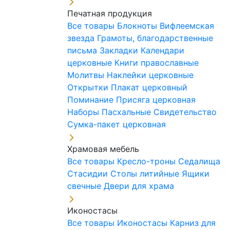
Печатная продукция
Все товары
Блокноты
Вифлеемская
звезда
Грамоты, благодарственные
письма
Закладки
Календари
церковные
Книги православные
Молитвы
Наклейки церковные
Открытки
Плакат церковный
Поминание
Присяга церковная
Наборы Пасхальные
Свидетельство
Сумка-пакет церковная
Храмовая мебель
Все товары
Кресло-троны
Седалища
Стасидии
Столы литийные
Ящики
свечные
Двери для храма
Иконостасы
Все товары
Иконостасы
Карниз для