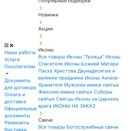
Популярные подборки
Новинки
Акции
Иконы
Наши работы
Все товары
Иконы "Троица"
Иконы
Услуги
Спасителя
Иконы Божией Матери
Покупателям
Пасха Христова
Двунадесятые и
великие праздники
Иконы Ангела-
Документы
Хранителя
Мужские имена святых
для договора
Женские имена святых
Соборы
Оплата и
святых
Святцы
Иконы на Царские
доставка
врата
ИКОНЫ НА ЗАКАЗ
Официальные
документы
Свечи
Реквизиты
Все товары
Богослужебные свечи
Выставки