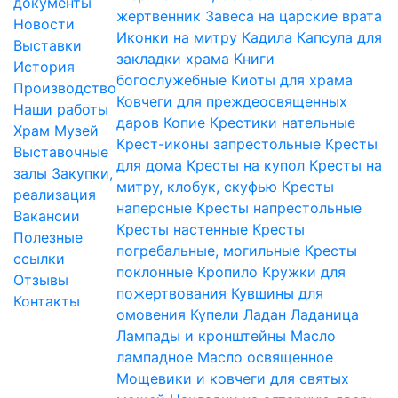
документы
жертвенник
Завеса на царские врата
Новости
Иконки на митру
Кадила
Капсула для
Выставки
закладки храма
Книги
История
богослужебные
Киоты для храма
Производство
Ковчеги для преждеосвященных
Наши работы
даров
Копие
Крестики нательные
Храм
Музей
Крест-иконы запрестольные
Кресты
Выставочные
для дома
Кресты на купол
Кресты на
залы
Закупки,
митру, клобук, скуфью
Кресты
реализация
наперсные
Кресты напрестольные
Вакансии
Кресты настенные
Кресты
Полезные
погребальные, могильные
Кресты
ссылки
поклонные
Кропило
Кружки для
Отзывы
пожертвования
Кувшины для
Контакты
омовения
Купели
Ладан
Ладаница
Лампады и кронштейны
Масло
лампадное
Масло освященное
Мощевики и ковчеги для святых