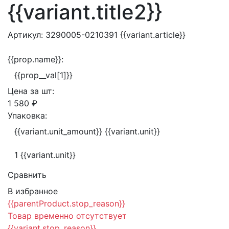
{{variant.title2}}
Артикул:
3290005-0210391
{{variant.article}}
{{prop.name}}:
{{prop__val[1]}}
Цена за
шт:
1 580 ₽
Упаковка:
{{variant.unit_amount}} {{variant.unit}}
1 {{variant.unit}}
Сравнить
В избранное
{{parentProduct.stop_reason}}
Товар временно отсутствует
{{variant.stop_reason}}