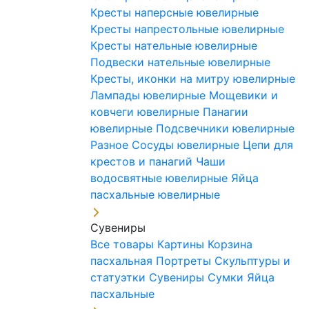
Кресты наперсные ювелирные
Кресты напрестольные ювелирные
Кресты нательные ювелирные
Подвески нательные ювелирные
Кресты, иконки на митру ювелирные
Лампады ювелирные
Мощевики и
ковчеги ювелирные
Панагии
ювелирные
Подсвечники ювелирные
Разное
Сосуды ювелирные
Цепи для
крестов и панагий
Чаши
водосвятные ювелирные
Яйца
пасхальные ювелирные
Сувениры
Все товары
Картины
Корзина
пасхальная
Портреты
Скульптуры и
статуэтки
Сувениры
Сумки
Яйца
пасхальные