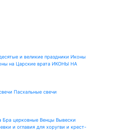
десятые и великие праздники
Иконы
оны на Царские врата
ИКОНЫ НА
свечи
Пасхальные свечи
ца
Бра церковные
Венцы
Вывески
евки и оглавия для хоругви и крест-