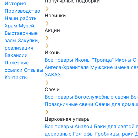
Популярные подборки
История
Производство
Новинки
Наши работы
Храм
Музей
Акции
Выставочные
залы
Закупки,
реализация
Иконы
Вакансии
Все товары
Иконы "Троица"
Иконы С
Полезные
Ангела-Хранителя
Мужские имена св
ссылки
Отзывы
ЗАКАЗ
Контакты
Свечи
Все товары
Богослужебные свечи
Ве
Праздничные свечи
Свечи для дома
Церковная утварь
Все товары
Аналои
Баки для святой
церковные
Голгофы
Гробницы, раки