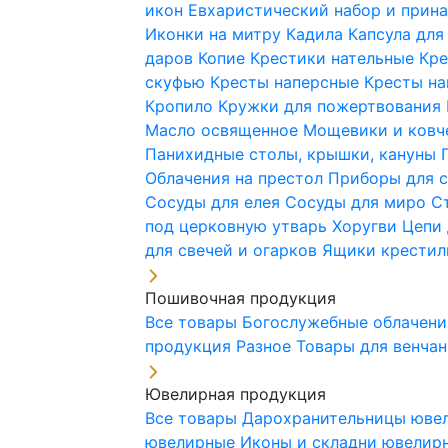
икон
Евхаристический набор и при
Иконки на митру
Кадила
Капсула для
даров
Копие
Крестики нательные
Кре
скуфью
Кресты наперсные
Кресты н
Кропило
Кружки для пожертвования
Масло освященное
Мощевики и ковч
Панихидные столы, крышки, кануны
Облачения на престол
Приборы для 
Сосуды для елея
Сосуды для миро
С
под церковную утварь
Хоругви
Цепи 
для свечей и огарков
Ящики крестил
Пошивочная продукция
Все товары
Богослужебные облачен
продукция
Разное
Товары для венча
Ювелирная продукция
Все товары
Дарохранительницы юве
ювелирные
Иконы и складни ювели