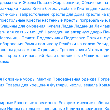
надлежности
Жезлы Посохи
Жертвенники, Облачения на
 закладки храма
Книги богослужебные
Киоты для храм
ст-иконы запрестольные
Кресты для дома
Кресты на 
апрестольные
Кресты настенные
Кресты погребальные,
Кувшины для омовения
Купели
Ладан
Ладаница
Лампад
еги для святых мощей
Накладки на алтарную дверь
Па
Пасочницы
Печати
Подсвечники
Подставки
Полки и фу
соборования
Рамки под икону
Решётки на солею
Рипи
таканы для лампад
Стрючицы
Трехсвечники
Уголь кад
для крестов и панагий
Чаши водосвятные
Чаши для св
ьные
ия
Головные уборы
Мантии
Повседневная одежда
Погре
ния
Товары для крещения
Футляры, чехлы, вешала
Храм
лирные
Евангелие ювелирные
Евхаристические набор
рные
Иконы нательные ювелирные
Кадила ювелирные
Ко