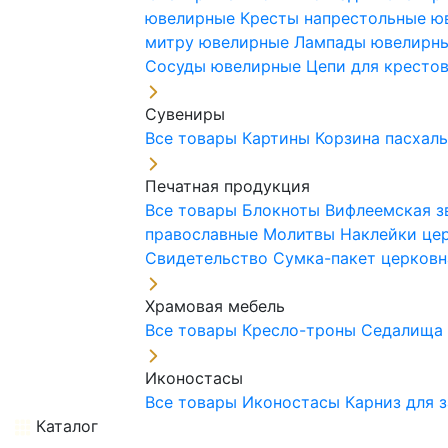
ювелирные
Кресты напрестольные 
митру ювелирные
Лампады ювелирн
Сосуды ювелирные
Цепи для кресто
Сувениры
Все товары
Картины
Корзина пасхал
Печатная продукция
Все товары
Блокноты
Вифлеемская з
православные
Молитвы
Наклейки це
Свидетельство
Сумка-пакет церковн
Храмовая мебель
Все товары
Кресло-троны
Седалищ
Иконостасы
Все товары
Иконостасы
Карниз для 
Каталог