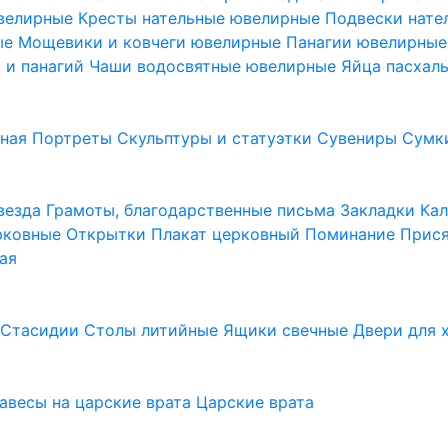
ювелирные
Кресты нательные ювелирные
Подвески нат
ые
Мощевики и ковчеги ювелирные
Панагии ювелирны
в и панагий
Чаши водосвятные ювелирные
Яйца пасхал
ьная
Портреты
Скульптуры и статуэтки
Сувениры
Сумк
везда
Грамоты, благодарственные письма
Закладки
Ка
рковные
Открытки
Плакат церковный
Поминание
Прися
ая
а
Стасидии
Столы литийные
Ящики свечные
Двери для 
завесы на царские врата
Царские врата