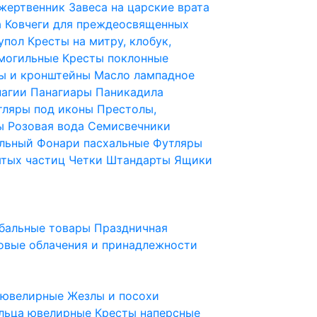
 жертвенник
Завеса на царские врата
а
Ковчеги для преждеосвященных
купол
Кресты на митру, клобук,
 могильные
Кресты поклонные
ы и кронштейны
Масло лампадное
нагии
Панагиары
Паникадила
тляры под иконы
Престолы,
ды
Розовая вода
Семисвечники
ильный
Фонари пасхальные
Футляры
ятых частиц
Четки
Штандарты
Ящики
бальные товары
Праздничная
овые облачения и принадлежности
ы ювелирные
Жезлы и посохи
льца ювелирные
Кресты наперсные