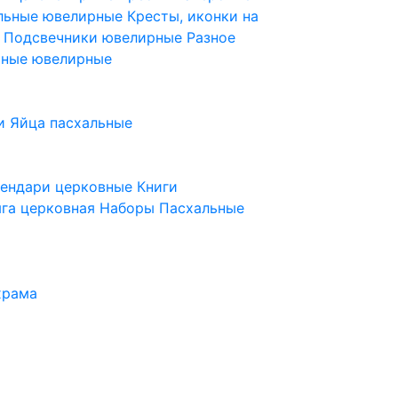
ельные ювелирные
Кресты, иконки на
е
Подсвечники ювелирные
Разное
ьные ювелирные
и
Яйца пасхальные
лендари церковные
Книги
га церковная
Наборы Пасхальные
храма