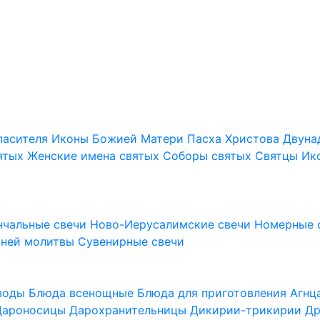
пасителя
Иконы Божией Матери
Пасха Христова
Двуна
ятых
Женские имена святых
Соборы святых
Святцы
Ик
нчальные свечи
Ново-Иерусалимские свечи
Номерные 
шней молитвы
Сувенирные свечи
 воды
Блюда всенощные
Блюда для приготовления Агн
Дароносицы
Дарохранительницы
Дикирии-трикирии
Др