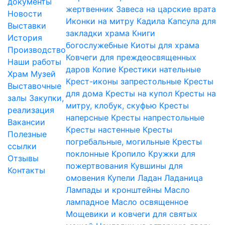
документы
жертвенник
Завеса на царские врата
Новости
Иконки на митру
Кадила
Капсула для
Выставки
закладки храма
Книги
История
богослужебные
Киоты для храма
Производство
Ковчеги для преждеосвященных
Наши работы
даров
Копие
Крестики нательные
Храм
Музей
Крест-иконы запрестольные
Кресты
Выставочные
для дома
Кресты на купол
Кресты на
залы
Закупки,
митру, клобук, скуфью
Кресты
реализация
наперсные
Кресты напрестольные
Вакансии
Кресты настенные
Кресты
Полезные
погребальные, могильные
Кресты
ссылки
поклонные
Кропило
Кружки для
Отзывы
пожертвования
Кувшины для
Контакты
омовения
Купели
Ладан
Ладаница
Лампады и кронштейны
Масло
лампадное
Масло освященное
Мощевики и ковчеги для святых