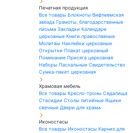
Печатная продукция
Все товары
Блокноты
Вифлеемская
звезда
Грамоты, благодарственные
письма
Закладки
Календари
церковные
Книги православные
Молитвы
Наклейки церковные
Открытки
Плакат церковный
Поминание
Присяга церковная
Наборы Пасхальные
Свидетельство
Сумка-пакет церковная
Храмовая мебель
Все товары
Кресло-троны
Седалища
Стасидии
Столы литийные
Ящики
свечные
Двери для храма
Иконостасы
Все товары
Иконостасы
Карниз для