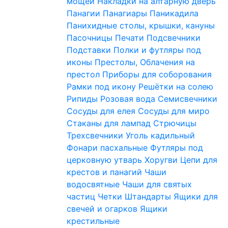
мощей
Накладки на алтарную дверь
Панагии
Панагиары
Паникадила
Панихидные столы, крышки, кануны
Пасочницы
Печати
Подсвечники
Подставки
Полки и футляры под
иконы
Престолы, Облачения на
престол
Приборы для соборования
Рамки под икону
Решётки на солею
Рипиды
Розовая вода
Семисвечники
Сосуды для елея
Сосуды для миро
Стаканы для лампад
Стрючицы
Трехсвечники
Уголь кадильный
Фонари пасхальные
Футляры под
церковную утварь
Хоругви
Цепи для
крестов и панагий
Чаши
водосвятные
Чаши для святых
частиц
Четки
Штандарты
Ящики для
свечей и огарков
Ящики
крестильные