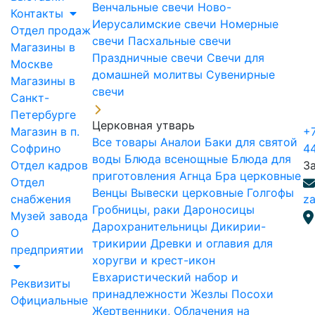
Венчальные свечи
Ново-
Контакты
Иерусалимские свечи
Номерные
Отдел продаж
свечи
Пасхальные свечи
Магазины в
Праздничные свечи
Свечи для
Москве
домашней молитвы
Сувенирные
Магазины в
свечи
Санкт-
Петербурге
Церковная утварь
Магазин в п.
+7
Все товары
Аналои
Баки для святой
Софрино
4
воды
Блюда всенощные
Блюда для
Отдел кадров
З
приготовления Агнца
Бра церковные
Отдел
Венцы
Вывески церковные
Голгофы
снабжения
za
Гробницы, раки
Дароносицы
Музей завода
Дарохранительницы
Дикирии-
О
трикирии
Древки и оглавия для
предприятии
хоругви и крест-икон
Евхаристический набор и
Реквизиты
принадлежности
Жезлы Посохи
Официальные
Жертвенники, Облачения на