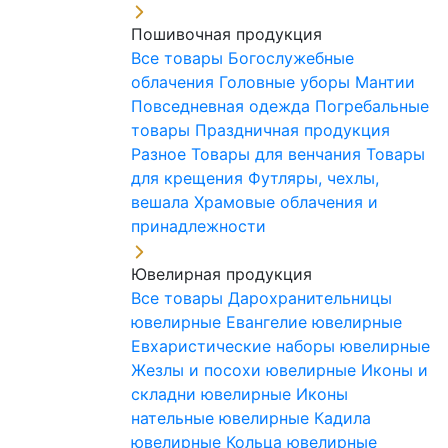
Пошивочная продукция
Все товары
Богослужебные
облачения
Головные уборы
Мантии
Повседневная одежда
Погребальные
товары
Праздничная продукция
Разное
Товары для венчания
Товары
для крещения
Футляры, чехлы,
вешала
Храмовые облачения и
принадлежности
Ювелирная продукция
Все товары
Дарохранительницы
ювелирные
Евангелие ювелирные
Евхаристические наборы ювелирные
Жезлы и посохи ювелирные
Иконы и
складни ювелирные
Иконы
нательные ювелирные
Кадила
ювелирные
Кольца ювелирные