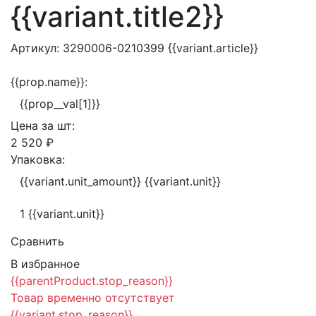
{{variant.title2}}
Артикул:
3290006-0210399
{{variant.article}}
{{prop.name}}:
{{prop__val[1]}}
Цена за
шт:
2 520 ₽
Упаковка:
{{variant.unit_amount}} {{variant.unit}}
1 {{variant.unit}}
Сравнить
В избранное
{{parentProduct.stop_reason}}
Товар временно отсутствует
{{variant.stop_reason}}