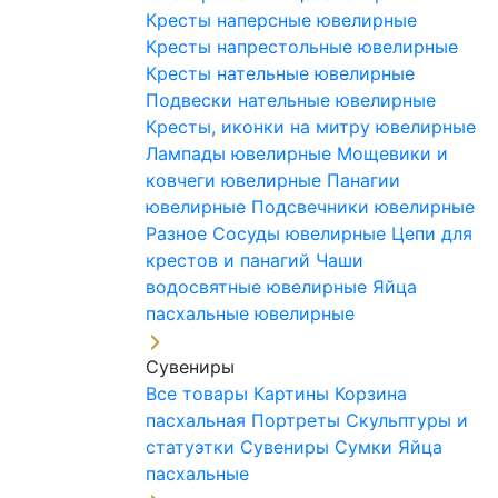
Кресты наперсные ювелирные
Кресты напрестольные ювелирные
Кресты нательные ювелирные
Подвески нательные ювелирные
Кресты, иконки на митру ювелирные
Лампады ювелирные
Мощевики и
ковчеги ювелирные
Панагии
ювелирные
Подсвечники ювелирные
Разное
Сосуды ювелирные
Цепи для
крестов и панагий
Чаши
водосвятные ювелирные
Яйца
пасхальные ювелирные
Сувениры
Все товары
Картины
Корзина
пасхальная
Портреты
Скульптуры и
статуэтки
Сувениры
Сумки
Яйца
пасхальные