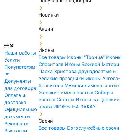
Популярные подборки
Новинки
Акции
Иконы
Наши работы
Все товары
Иконы "Троица"
Иконы
Услуги
Спасителя
Иконы Божией Матери
Покупателям
Пасха Христова
Двунадесятые и
великие праздники
Иконы Ангела-
Документы
Хранителя
Мужские имена святых
для договора
Женские имена святых
Соборы
Оплата и
святых
Святцы
Иконы на Царские
доставка
врата
ИКОНЫ НА ЗАКАЗ
Официальные
документы
Свечи
Реквизиты
Все товары
Богослужебные свечи
Выставки