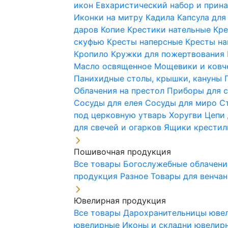
икон
Евхаристический набор и при
Иконки на митру
Кадила
Капсула для
даров
Копие
Крестики нательные
Кре
скуфью
Кресты наперсные
Кресты н
Кропило
Кружки для пожертвования
Масло освященное
Мощевики и ковч
Панихидные столы, крышки, кануны
Облачения на престол
Приборы для 
Сосуды для елея
Сосуды для миро
С
под церковную утварь
Хоругви
Цепи 
для свечей и огарков
Ящики крестил
Пошивочная продукция
Все товары
Богослужебные облачен
продукция
Разное
Товары для венча
Ювелирная продукция
Все товары
Дарохранительницы юве
ювелирные
Иконы и складни ювели