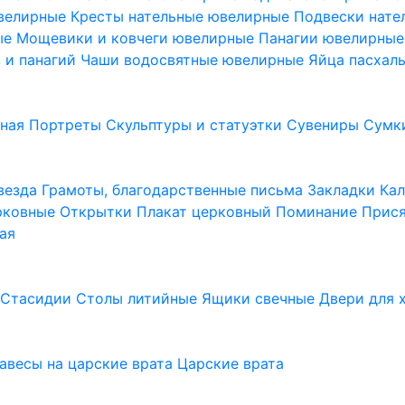
ювелирные
Кресты нательные ювелирные
Подвески нат
ые
Мощевики и ковчеги ювелирные
Панагии ювелирны
в и панагий
Чаши водосвятные ювелирные
Яйца пасхал
ьная
Портреты
Скульптуры и статуэтки
Сувениры
Сумк
везда
Грамоты, благодарственные письма
Закладки
Ка
рковные
Открытки
Плакат церковный
Поминание
Прися
ая
а
Стасидии
Столы литийные
Ящики свечные
Двери для 
завесы на царские врата
Царские врата