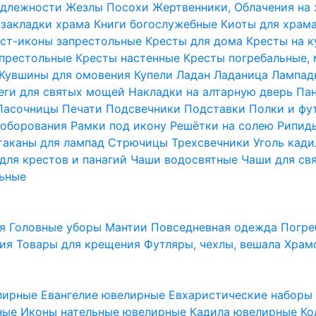
надлежности
Жезлы Посохи
Жертвенники, Облачения на
 закладки храма
Книги богослужебные
Киоты для храм
ст-иконы запрестольные
Кресты для дома
Кресты на 
апрестольные
Кресты настенные
Кресты погребальные,
Кувшины для омовения
Купели
Ладан
Ладаница
Лампад
еги для святых мощей
Накладки на алтарную дверь
Па
Пасочницы
Печати
Подсвечники
Подставки
Полки и фу
соборования
Рамки под икону
Решётки на солею
Рипи
таканы для лампад
Стрючицы
Трехсвечники
Уголь кад
для крестов и панагий
Чаши водосвятные
Чаши для св
ьные
ия
Головные уборы
Мантии
Повседневная одежда
Погре
ния
Товары для крещения
Футляры, чехлы, вешала
Храм
лирные
Евангелие ювелирные
Евхаристические набор
рные
Иконы нательные ювелирные
Кадила ювелирные
Ко