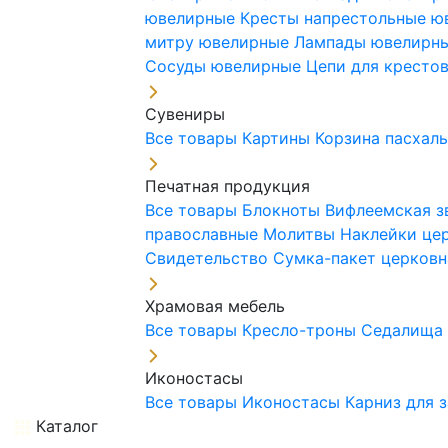
ювелирные
Кресты напрестольные 
митру ювелирные
Лампады ювелирн
Сосуды ювелирные
Цепи для кресто
Сувениры
Все товары
Картины
Корзина пасхал
Печатная продукция
Все товары
Блокноты
Вифлеемская з
православные
Молитвы
Наклейки це
Свидетельство
Сумка-пакет церковн
Храмовая мебель
Все товары
Кресло-троны
Седалищ
Иконостасы
Все товары
Иконостасы
Карниз для 
Каталог