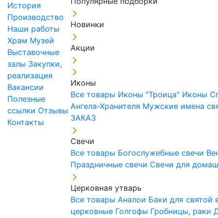
Популярные подборки
История
Производство
Новинки
Наши работы
Храм
Музей
Акции
Выставочные
залы
Закупки,
реализация
Иконы
Вакансии
Все товары
Иконы "Троица"
Иконы С
Полезные
Ангела-Хранителя
Мужские имена св
ссылки
Отзывы
ЗАКАЗ
Контакты
Свечи
Все товары
Богослужебные свечи
Ве
Праздничные свечи
Свечи для дома
Церковная утварь
Все товары
Аналои
Баки для святой
церковные
Голгофы
Гробницы, раки