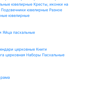
ельные ювелирные
Кресты, иконки на
е
Подсвечники ювелирные
Разное
ьные ювелирные
и
Яйца пасхальные
лендари церковные
Книги
га церковная
Наборы Пасхальные
храма