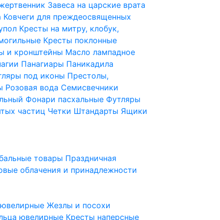
 жертвенник
Завеса на царские врата
а
Ковчеги для преждеосвященных
купол
Кресты на митру, клобук,
 могильные
Кресты поклонные
ы и кронштейны
Масло лампадное
нагии
Панагиары
Паникадила
тляры под иконы
Престолы,
ды
Розовая вода
Семисвечники
ильный
Фонари пасхальные
Футляры
ятых частиц
Четки
Штандарты
Ящики
бальные товары
Праздничная
овые облачения и принадлежности
ы ювелирные
Жезлы и посохи
льца ювелирные
Кресты наперсные