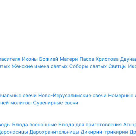
пасителя
Иконы Божией Матери
Пасха Христова
Двуна
ятых
Женские имена святых
Соборы святых
Святцы
Ик
нчальные свечи
Ново-Иерусалимские свечи
Номерные 
шней молитвы
Сувенирные свечи
 воды
Блюда всенощные
Блюда для приготовления Агн
Дароносицы
Дарохранительницы
Дикирии-трикирии
Др