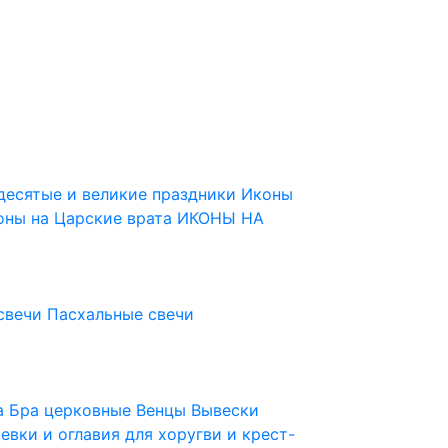
десятые и великие праздники
Иконы
оны на Царские врата
ИКОНЫ НА
свечи
Пасхальные свечи
ца
Бра церковные
Венцы
Вывески
евки и оглавия для хоругви и крест-