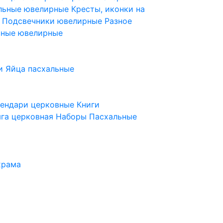
ельные ювелирные
Кресты, иконки на
е
Подсвечники ювелирные
Разное
ьные ювелирные
и
Яйца пасхальные
лендари церковные
Книги
га церковная
Наборы Пасхальные
храма