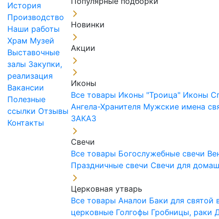
Популярные подборки
История
Производство
Новинки
Наши работы
Храм
Музей
Акции
Выставочные
залы
Закупки,
реализация
Иконы
Вакансии
Все товары
Иконы "Троица"
Иконы С
Полезные
Ангела-Хранителя
Мужские имена св
ссылки
Отзывы
ЗАКАЗ
Контакты
Свечи
Все товары
Богослужебные свечи
Ве
Праздничные свечи
Свечи для дома
Церковная утварь
Все товары
Аналои
Баки для святой
церковные
Голгофы
Гробницы, раки