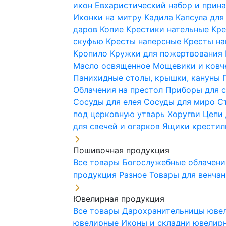
икон
Евхаристический набор и при
Иконки на митру
Кадила
Капсула для
даров
Копие
Крестики нательные
Кре
скуфью
Кресты наперсные
Кресты н
Кропило
Кружки для пожертвования
Масло освященное
Мощевики и ковч
Панихидные столы, крышки, кануны
Облачения на престол
Приборы для 
Сосуды для елея
Сосуды для миро
С
под церковную утварь
Хоругви
Цепи 
для свечей и огарков
Ящики крестил
Пошивочная продукция
Все товары
Богослужебные облачен
продукция
Разное
Товары для венча
Ювелирная продукция
Все товары
Дарохранительницы юве
ювелирные
Иконы и складни ювели