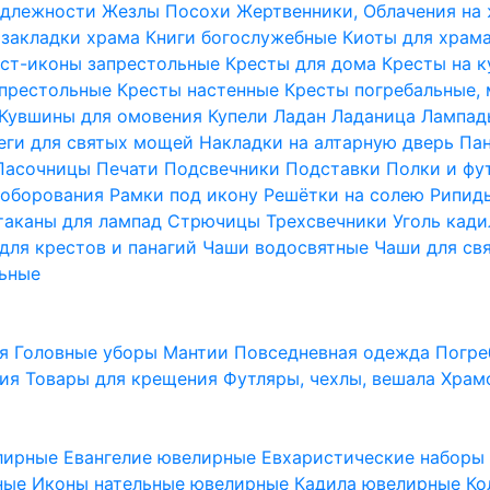
надлежности
Жезлы Посохи
Жертвенники, Облачения на
 закладки храма
Книги богослужебные
Киоты для храм
ст-иконы запрестольные
Кресты для дома
Кресты на 
апрестольные
Кресты настенные
Кресты погребальные,
Кувшины для омовения
Купели
Ладан
Ладаница
Лампад
еги для святых мощей
Накладки на алтарную дверь
Па
Пасочницы
Печати
Подсвечники
Подставки
Полки и фу
соборования
Рамки под икону
Решётки на солею
Рипи
таканы для лампад
Стрючицы
Трехсвечники
Уголь кад
для крестов и панагий
Чаши водосвятные
Чаши для св
ьные
ия
Головные уборы
Мантии
Повседневная одежда
Погре
ния
Товары для крещения
Футляры, чехлы, вешала
Храм
лирные
Евангелие ювелирные
Евхаристические набор
рные
Иконы нательные ювелирные
Кадила ювелирные
Ко