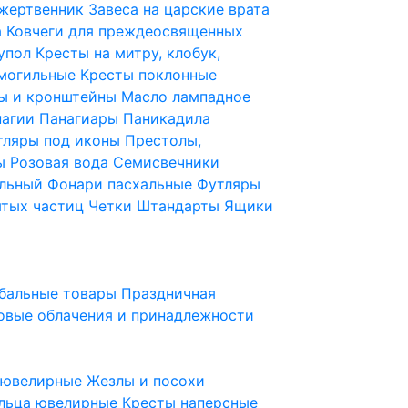
 жертвенник
Завеса на царские врата
а
Ковчеги для преждеосвященных
купол
Кресты на митру, клобук,
 могильные
Кресты поклонные
ы и кронштейны
Масло лампадное
нагии
Панагиары
Паникадила
тляры под иконы
Престолы,
ды
Розовая вода
Семисвечники
ильный
Фонари пасхальные
Футляры
ятых частиц
Четки
Штандарты
Ящики
бальные товары
Праздничная
овые облачения и принадлежности
ы ювелирные
Жезлы и посохи
льца ювелирные
Кресты наперсные