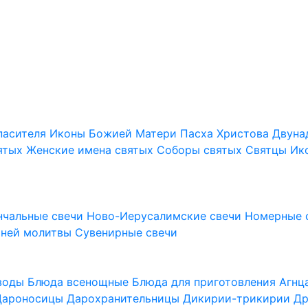
пасителя
Иконы Божией Матери
Пасха Христова
Двуна
ятых
Женские имена святых
Соборы святых
Святцы
Ик
нчальные свечи
Ново-Иерусалимские свечи
Номерные 
шней молитвы
Сувенирные свечи
 воды
Блюда всенощные
Блюда для приготовления Агн
Дароносицы
Дарохранительницы
Дикирии-трикирии
Др