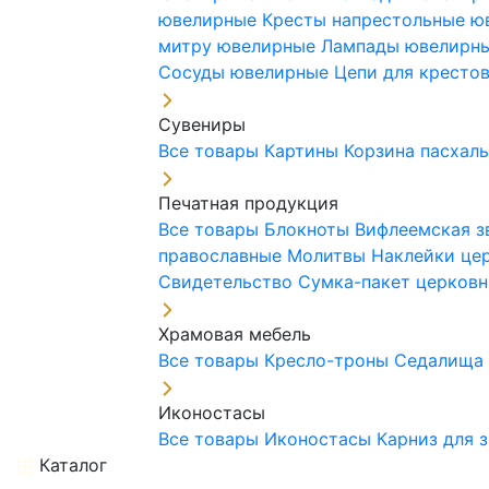
ювелирные
Кресты напрестольные 
митру ювелирные
Лампады ювелирн
Сосуды ювелирные
Цепи для кресто
Сувениры
Все товары
Картины
Корзина пасхал
Печатная продукция
Все товары
Блокноты
Вифлеемская з
православные
Молитвы
Наклейки це
Свидетельство
Сумка-пакет церковн
Храмовая мебель
Все товары
Кресло-троны
Седалищ
Иконостасы
Все товары
Иконостасы
Карниз для 
Каталог