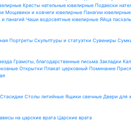
ювелирные
Кресты нательные ювелирные
Подвески нат
ые
Мощевики и ковчеги ювелирные
Панагии ювелирны
в и панагий
Чаши водосвятные ювелирные
Яйца пасхал
ьная
Портреты
Скульптуры и статуэтки
Сувениры
Сумк
везда
Грамоты, благодарственные письма
Закладки
Ка
рковные
Открытки
Плакат церковный
Поминание
Прися
ая
а
Стасидии
Столы литийные
Ящики свечные
Двери для 
завесы на царские врата
Царские врата