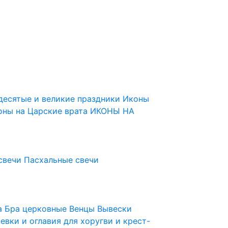
десятые и великие праздники
Иконы
оны на Царские врата
ИКОНЫ НА
свечи
Пасхальные свечи
ца
Бра церковные
Венцы
Вывески
евки и оглавия для хоругви и крест-