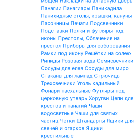
мощей
Накладки на алтарную дверь
Панагии
Панагиары
Паникадила
Панихидные столы, крышки, кануны
Пасочницы
Печати
Подсвечники
Подставки
Полки и футляры под
иконы
Престолы, Облачения на
престол
Приборы для соборования
Рамки под икону
Решётки на солею
Рипиды
Розовая вода
Семисвечники
Сосуды для елея
Сосуды для миро
Стаканы для лампад
Стрючицы
Трехсвечники
Уголь кадильный
Фонари пасхальные
Футляры под
церковную утварь
Хоругви
Цепи для
крестов и панагий
Чаши
водосвятные
Чаши для святых
частиц
Четки
Штандарты
Ящики для
свечей и огарков
Ящики
крестильные