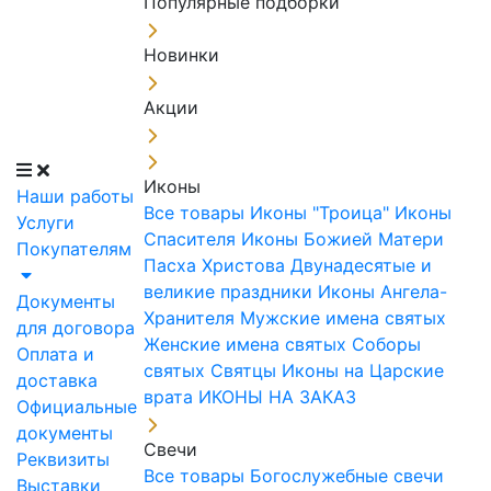
Популярные подборки
Новинки
Акции
Иконы
Наши работы
Все товары
Иконы "Троица"
Иконы
Услуги
Спасителя
Иконы Божией Матери
Покупателям
Пасха Христова
Двунадесятые и
великие праздники
Иконы Ангела-
Документы
Хранителя
Мужские имена святых
для договора
Женские имена святых
Соборы
Оплата и
святых
Святцы
Иконы на Царские
доставка
врата
ИКОНЫ НА ЗАКАЗ
Официальные
документы
Свечи
Реквизиты
Все товары
Богослужебные свечи
Выставки