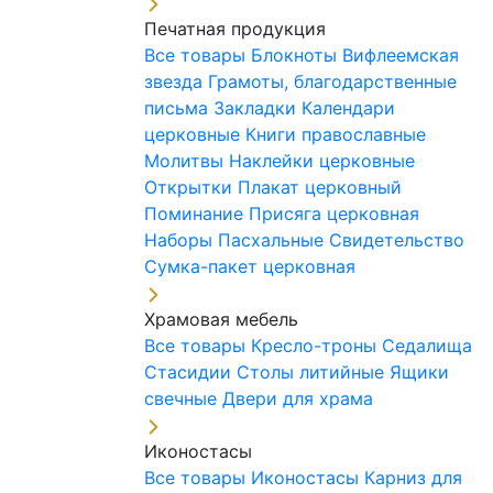
Печатная продукция
Все товары
Блокноты
Вифлеемская
звезда
Грамоты, благодарственные
письма
Закладки
Календари
церковные
Книги православные
Молитвы
Наклейки церковные
Открытки
Плакат церковный
Поминание
Присяга церковная
Наборы Пасхальные
Свидетельство
Сумка-пакет церковная
Храмовая мебель
Все товары
Кресло-троны
Седалища
Стасидии
Столы литийные
Ящики
свечные
Двери для храма
Иконостасы
Все товары
Иконостасы
Карниз для