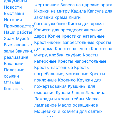
документы
жертвенник
Завеса на царские врата
Новости
Иконки на митру
Кадила
Капсула для
Выставки
закладки храма
Книги
История
богослужебные
Киоты для храма
Производство
Ковчеги для преждеосвященных
Наши работы
даров
Копие
Крестики нательные
Храм
Музей
Крест-иконы запрестольные
Кресты
Выставочные
для дома
Кресты на купол
Кресты на
залы
Закупки,
митру, клобук, скуфью
Кресты
реализация
наперсные
Кресты напрестольные
Вакансии
Кресты настенные
Кресты
Полезные
погребальные, могильные
Кресты
ссылки
поклонные
Кропило
Кружки для
Отзывы
пожертвования
Кувшины для
Контакты
омовения
Купели
Ладан
Ладаница
Лампады и кронштейны
Масло
лампадное
Масло освященное
Мощевики и ковчеги для святых