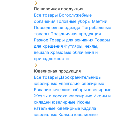
Пошивочная продукция
Все товары
Богослужебные
облачения
Головные уборы
Мантии
Повседневная одежда
Погребальные
товары
Праздничная продукция
Разное
Товары для венчания
Товары
для крещения
Футляры, чехлы,
вешала
Храмовые облачения и
принадлежности
Ювелирная продукция
Все товары
Дарохранительницы
ювелирные
Евангелие ювелирные
Евхаристические наборы ювелирные
Жезлы и посохи ювелирные
Иконы и
складни ювелирные
Иконы
нательные ювелирные
Кадила
ювелирные
Кольца ювелирные