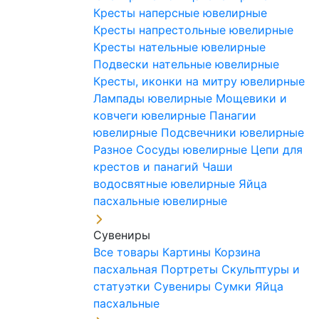
Кресты наперсные ювелирные
Кресты напрестольные ювелирные
Кресты нательные ювелирные
Подвески нательные ювелирные
Кресты, иконки на митру ювелирные
Лампады ювелирные
Мощевики и
ковчеги ювелирные
Панагии
ювелирные
Подсвечники ювелирные
Разное
Сосуды ювелирные
Цепи для
крестов и панагий
Чаши
водосвятные ювелирные
Яйца
пасхальные ювелирные
Сувениры
Все товары
Картины
Корзина
пасхальная
Портреты
Скульптуры и
статуэтки
Сувениры
Сумки
Яйца
пасхальные