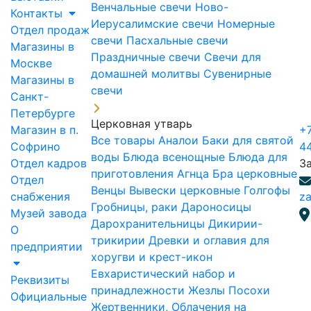
Венчальные свечи
Ново-
Контакты
Иерусалимские свечи
Номерные
Отдел продаж
свечи
Пасхальные свечи
Магазины в
Праздничные свечи
Свечи для
Москве
домашней молитвы
Сувенирные
Магазины в
свечи
Санкт-
Петербурге
Церковная утварь
Магазин в п.
+7
Все товары
Аналои
Баки для святой
Софрино
4
воды
Блюда всенощные
Блюда для
Отдел кадров
З
приготовления Агнца
Бра церковные
Отдел
Венцы
Вывески церковные
Голгофы
снабжения
za
Гробницы, раки
Дароносицы
Музей завода
Дарохранительницы
Дикирии-
О
трикирии
Древки и оглавия для
предприятии
хоругви и крест-икон
Евхаристический набор и
Реквизиты
принадлежности
Жезлы Посохи
Официальные
Жертвенники, Облачения на