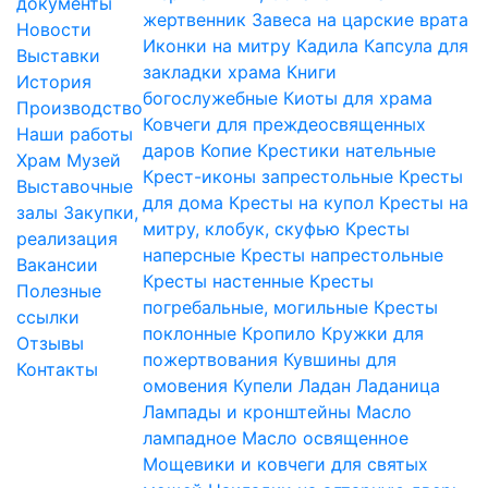
документы
жертвенник
Завеса на царские врата
Новости
Иконки на митру
Кадила
Капсула для
Выставки
закладки храма
Книги
История
богослужебные
Киоты для храма
Производство
Ковчеги для преждеосвященных
Наши работы
даров
Копие
Крестики нательные
Храм
Музей
Крест-иконы запрестольные
Кресты
Выставочные
для дома
Кресты на купол
Кресты на
залы
Закупки,
митру, клобук, скуфью
Кресты
реализация
наперсные
Кресты напрестольные
Вакансии
Кресты настенные
Кресты
Полезные
погребальные, могильные
Кресты
ссылки
поклонные
Кропило
Кружки для
Отзывы
пожертвования
Кувшины для
Контакты
омовения
Купели
Ладан
Ладаница
Лампады и кронштейны
Масло
лампадное
Масло освященное
Мощевики и ковчеги для святых