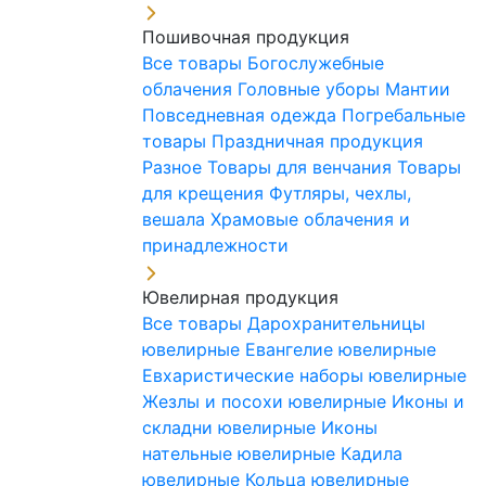
Пошивочная продукция
Все товары
Богослужебные
облачения
Головные уборы
Мантии
Повседневная одежда
Погребальные
товары
Праздничная продукция
Разное
Товары для венчания
Товары
для крещения
Футляры, чехлы,
вешала
Храмовые облачения и
принадлежности
Ювелирная продукция
Все товары
Дарохранительницы
ювелирные
Евангелие ювелирные
Евхаристические наборы ювелирные
Жезлы и посохи ювелирные
Иконы и
складни ювелирные
Иконы
нательные ювелирные
Кадила
ювелирные
Кольца ювелирные