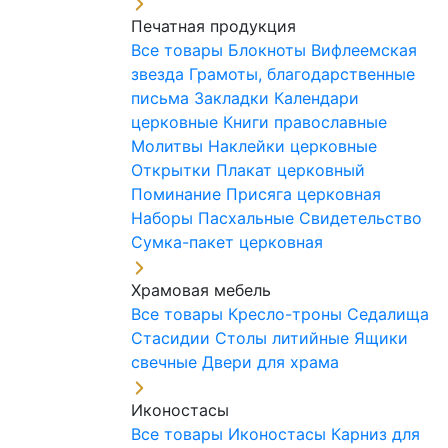
Печатная продукция
Все товары
Блокноты
Вифлеемская
звезда
Грамоты, благодарственные
письма
Закладки
Календари
церковные
Книги православные
Молитвы
Наклейки церковные
Открытки
Плакат церковный
Поминание
Присяга церковная
Наборы Пасхальные
Свидетельство
Сумка-пакет церковная
Храмовая мебель
Все товары
Кресло-троны
Седалища
Стасидии
Столы литийные
Ящики
свечные
Двери для храма
Иконостасы
Все товары
Иконостасы
Карниз для