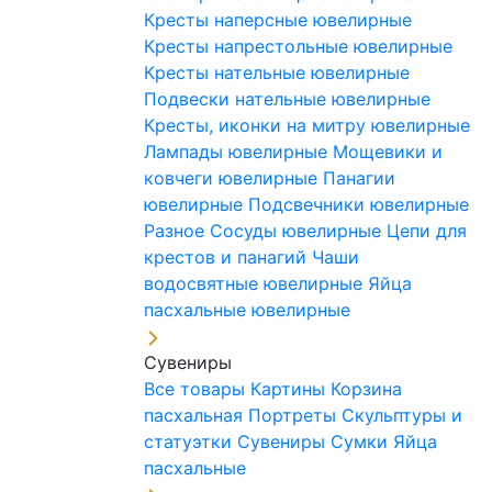
Кресты наперсные ювелирные
Кресты напрестольные ювелирные
Кресты нательные ювелирные
Подвески нательные ювелирные
Кресты, иконки на митру ювелирные
Лампады ювелирные
Мощевики и
ковчеги ювелирные
Панагии
ювелирные
Подсвечники ювелирные
Разное
Сосуды ювелирные
Цепи для
крестов и панагий
Чаши
водосвятные ювелирные
Яйца
пасхальные ювелирные
Сувениры
Все товары
Картины
Корзина
пасхальная
Портреты
Скульптуры и
статуэтки
Сувениры
Сумки
Яйца
пасхальные