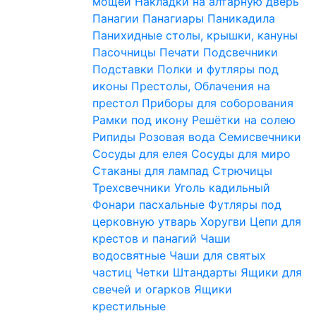
мощей
Накладки на алтарную дверь
Панагии
Панагиары
Паникадила
Панихидные столы, крышки, кануны
Пасочницы
Печати
Подсвечники
Подставки
Полки и футляры под
иконы
Престолы, Облачения на
престол
Приборы для соборования
Рамки под икону
Решётки на солею
Рипиды
Розовая вода
Семисвечники
Сосуды для елея
Сосуды для миро
Стаканы для лампад
Стрючицы
Трехсвечники
Уголь кадильный
Фонари пасхальные
Футляры под
церковную утварь
Хоругви
Цепи для
крестов и панагий
Чаши
водосвятные
Чаши для святых
частиц
Четки
Штандарты
Ящики для
свечей и огарков
Ящики
крестильные