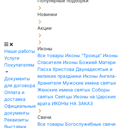
Популярные подборки
Новинки
Акции
Иконы
Наши работы
Все товары
Иконы "Троица"
Иконы
Услуги
Спасителя
Иконы Божией Матери
Покупателям
Пасха Христова
Двунадесятые и
великие праздники
Иконы Ангела-
Документы
Хранителя
Мужские имена святых
для договора
Женские имена святых
Соборы
Оплата и
святых
Святцы
Иконы на Царские
доставка
врата
ИКОНЫ НА ЗАКАЗ
Официальные
документы
Свечи
Реквизиты
Все товары
Богослужебные свечи
Выставки