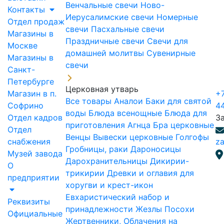
Венчальные свечи
Ново-
Контакты
Иерусалимские свечи
Номерные
Отдел продаж
свечи
Пасхальные свечи
Магазины в
Праздничные свечи
Свечи для
Москве
домашней молитвы
Сувенирные
Магазины в
свечи
Санкт-
Петербурге
Церковная утварь
Магазин в п.
+7
Все товары
Аналои
Баки для святой
Софрино
4
воды
Блюда всенощные
Блюда для
Отдел кадров
З
приготовления Агнца
Бра церковные
Отдел
Венцы
Вывески церковные
Голгофы
снабжения
za
Гробницы, раки
Дароносицы
Музей завода
Дарохранительницы
Дикирии-
О
трикирии
Древки и оглавия для
предприятии
хоругви и крест-икон
Евхаристический набор и
Реквизиты
принадлежности
Жезлы Посохи
Официальные
Жертвенники, Облачения на