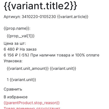
{{variant.title2}}
Артикул:
3410220-0105230
{{variant.article}}
{{prop.name}}:
{{prop__val[1]}}
Цена за
шт:
6 480 ₽
На заказ
6 156 ₽
(-5%)
При наличии товара и 100% оплате
Упаковка:
{{variant.unit_amount}} {{variant.unit}}
1 {{variant.unit}}
Сравнить
В избранное
{{parentProduct.stop_reason}}
Товар временно отсутствует