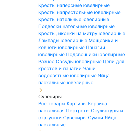
Кресты наперсные ювелирные
Кресты напрестольные ювелирные
Кресты нательные ювелирные
Подвески нательные ювелирные
Кресты, иконки на митру ювелирные
Лампады ювелирные
Мощевики и
ковчеги ювелирные
Панагии
ювелирные
Подсвечники ювелирные
Разное
Сосуды ювелирные
Цепи для
крестов и панагий
Чаши
водосвятные ювелирные
Яйца
пасхальные ювелирные
Сувениры
Все товары
Картины
Корзина
пасхальная
Портреты
Скульптуры и
статуэтки
Сувениры
Сумки
Яйца
пасхальные