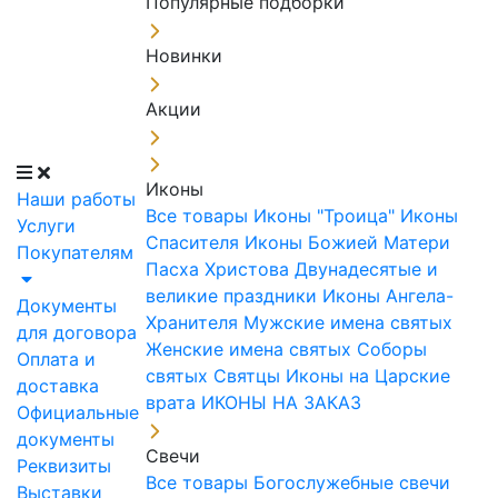
Популярные подборки
Новинки
Акции
Иконы
Наши работы
Все товары
Иконы "Троица"
Иконы
Услуги
Спасителя
Иконы Божией Матери
Покупателям
Пасха Христова
Двунадесятые и
великие праздники
Иконы Ангела-
Документы
Хранителя
Мужские имена святых
для договора
Женские имена святых
Соборы
Оплата и
святых
Святцы
Иконы на Царские
доставка
врата
ИКОНЫ НА ЗАКАЗ
Официальные
документы
Свечи
Реквизиты
Все товары
Богослужебные свечи
Выставки