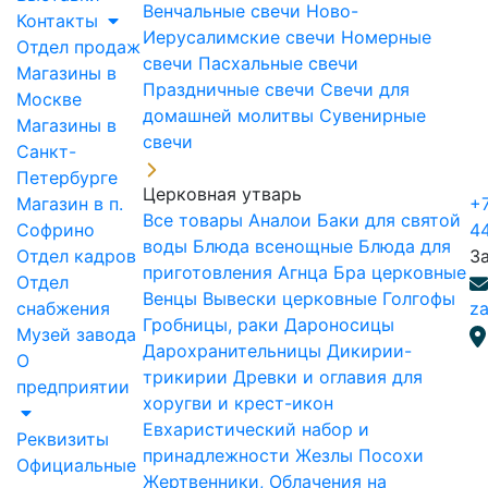
Венчальные свечи
Ново-
Контакты
Иерусалимские свечи
Номерные
Отдел продаж
свечи
Пасхальные свечи
Магазины в
Праздничные свечи
Свечи для
Москве
домашней молитвы
Сувенирные
Магазины в
свечи
Санкт-
Петербурге
Церковная утварь
Магазин в п.
+7
Все товары
Аналои
Баки для святой
Софрино
4
воды
Блюда всенощные
Блюда для
Отдел кадров
З
приготовления Агнца
Бра церковные
Отдел
Венцы
Вывески церковные
Голгофы
снабжения
za
Гробницы, раки
Дароносицы
Музей завода
Дарохранительницы
Дикирии-
О
трикирии
Древки и оглавия для
предприятии
хоругви и крест-икон
Евхаристический набор и
Реквизиты
принадлежности
Жезлы Посохи
Официальные
Жертвенники, Облачения на