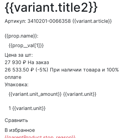
{{variant.title2}}
Артикул:
3410201-0066358
{{variant.article}}
{{prop.name}}:
{{prop__val[1]}}
Цена за
шт:
27 930 ₽
На заказ
26 533.50 ₽
(-5%)
При наличии товара и 100%
оплате
Упаковка:
{{variant.unit_amount}} {{variant.unit}}
1 {{variant.unit}}
Сравнить
В избранное
{{parentProduct.stop_reason}}