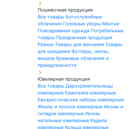
Пошивочная продукция
Все товары
Богослужебные
облачения
Головные уборы
Мантии
Повседневная одежда
Погребальные
товары
Праздничная продукция
Разное
Товары для венчания
Товары
для крещения
Футляры, чехлы,
вешала
Храмовые облачения и
принадлежности
Ювелирная продукция
Все товары
Дарохранительницы
ювелирные
Евангелие ювелирные
Евхаристические наборы ювелирные
Жезлы и посохи ювелирные
Иконы и
складни ювелирные
Иконы
нательные ювелирные
Кадила
ювелирные
Кольца ювелирные