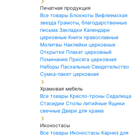
Печатная продукция
Все товары
Блокноты
Вифлеемская
звезда
Грамоты, благодарственные
письма
Закладки
Календари
церковные
Книги православные
Молитвы
Наклейки церковные
Открытки
Плакат церковный
Поминание
Присяга церковная
Наборы Пасхальные
Свидетельство
Сумка-пакет церковная
Храмовая мебель
Все товары
Кресло-троны
Седалища
Стасидии
Столы литийные
Ящики
свечные
Двери для храма
Иконостасы
Все товары
Иконостасы
Карниз для