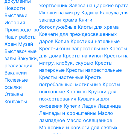
документы
жертвенник
Завеса на царские врата
Новости
Иконки на митру
Кадила
Капсула для
Выставки
закладки храма
Книги
История
богослужебные
Киоты для храма
Производство
Ковчеги для преждеосвященных
Наши работы
даров
Копие
Крестики нательные
Храм
Музей
Крест-иконы запрестольные
Кресты
Выставочные
для дома
Кресты на купол
Кресты на
залы
Закупки,
митру, клобук, скуфью
Кресты
реализация
наперсные
Кресты напрестольные
Вакансии
Кресты настенные
Кресты
Полезные
погребальные, могильные
Кресты
ссылки
поклонные
Кропило
Кружки для
Отзывы
пожертвования
Кувшины для
Контакты
омовения
Купели
Ладан
Ладаница
Лампады и кронштейны
Масло
лампадное
Масло освященное
Мощевики и ковчеги для святых