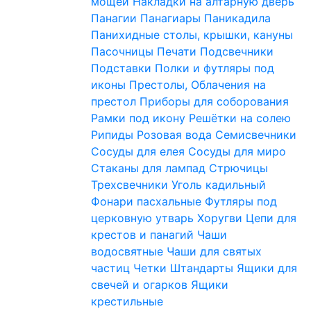
мощей
Накладки на алтарную дверь
Панагии
Панагиары
Паникадила
Панихидные столы, крышки, кануны
Пасочницы
Печати
Подсвечники
Подставки
Полки и футляры под
иконы
Престолы, Облачения на
престол
Приборы для соборования
Рамки под икону
Решётки на солею
Рипиды
Розовая вода
Семисвечники
Сосуды для елея
Сосуды для миро
Стаканы для лампад
Стрючицы
Трехсвечники
Уголь кадильный
Фонари пасхальные
Футляры под
церковную утварь
Хоругви
Цепи для
крестов и панагий
Чаши
водосвятные
Чаши для святых
частиц
Четки
Штандарты
Ящики для
свечей и огарков
Ящики
крестильные