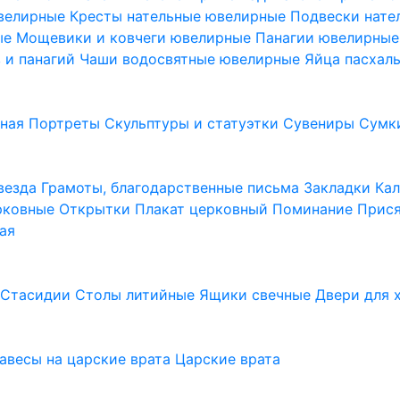
ювелирные
Кресты нательные ювелирные
Подвески нат
ые
Мощевики и ковчеги ювелирные
Панагии ювелирны
в и панагий
Чаши водосвятные ювелирные
Яйца пасхал
ьная
Портреты
Скульптуры и статуэтки
Сувениры
Сумк
везда
Грамоты, благодарственные письма
Закладки
Ка
рковные
Открытки
Плакат церковный
Поминание
Прися
ая
а
Стасидии
Столы литийные
Ящики свечные
Двери для 
завесы на царские врата
Царские врата