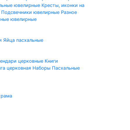
ельные ювелирные
Кресты, иконки на
е
Подсвечники ювелирные
Разное
ьные ювелирные
и
Яйца пасхальные
лендари церковные
Книги
га церковная
Наборы Пасхальные
храма