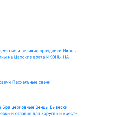
десятые и великие праздники
Иконы
оны на Царские врата
ИКОНЫ НА
свечи
Пасхальные свечи
ца
Бра церковные
Венцы
Вывески
евки и оглавия для хоругви и крест-