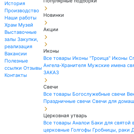
Популярные подборки
История
Производство
Новинки
Наши работы
Храм
Музей
Акции
Выставочные
залы
Закупки,
реализация
Иконы
Вакансии
Все товары
Иконы "Троица"
Иконы С
Полезные
Ангела-Хранителя
Мужские имена св
ссылки
Отзывы
ЗАКАЗ
Контакты
Свечи
Все товары
Богослужебные свечи
Ве
Праздничные свечи
Свечи для дома
Церковная утварь
Все товары
Аналои
Баки для святой
церковные
Голгофы
Гробницы, раки