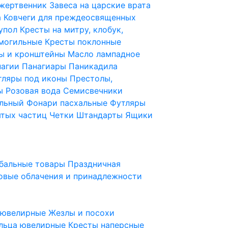
 жертвенник
Завеса на царские врата
а
Ковчеги для преждеосвященных
купол
Кресты на митру, клобук,
 могильные
Кресты поклонные
ы и кронштейны
Масло лампадное
нагии
Панагиары
Паникадила
тляры под иконы
Престолы,
ды
Розовая вода
Семисвечники
ильный
Фонари пасхальные
Футляры
ятых частиц
Четки
Штандарты
Ящики
бальные товары
Праздничная
овые облачения и принадлежности
ы ювелирные
Жезлы и посохи
льца ювелирные
Кресты наперсные