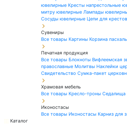
ювелирные
Кресты напрестольные 
митру ювелирные
Лампады ювелирн
Сосуды ювелирные
Цепи для кресто
Сувениры
Все товары
Картины
Корзина пасхал
Печатная продукция
Все товары
Блокноты
Вифлеемская з
православные
Молитвы
Наклейки це
Свидетельство
Сумка-пакет церковн
Храмовая мебель
Все товары
Кресло-троны
Седалищ
Иконостасы
Все товары
Иконостасы
Карниз для 
Каталог