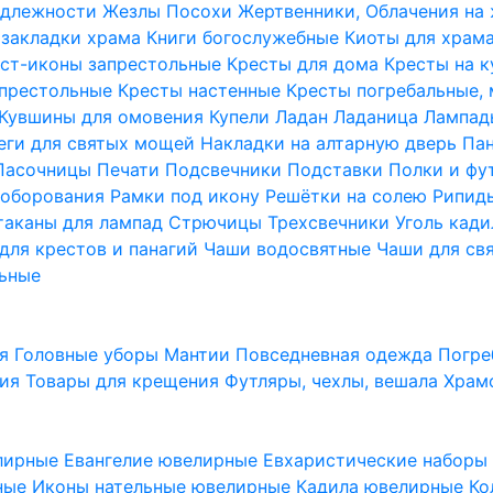
надлежности
Жезлы Посохи
Жертвенники, Облачения на
 закладки храма
Книги богослужебные
Киоты для храм
ст-иконы запрестольные
Кресты для дома
Кресты на 
апрестольные
Кресты настенные
Кресты погребальные,
Кувшины для омовения
Купели
Ладан
Ладаница
Лампад
еги для святых мощей
Накладки на алтарную дверь
Па
Пасочницы
Печати
Подсвечники
Подставки
Полки и фу
соборования
Рамки под икону
Решётки на солею
Рипи
таканы для лампад
Стрючицы
Трехсвечники
Уголь кад
для крестов и панагий
Чаши водосвятные
Чаши для св
ьные
ия
Головные уборы
Мантии
Повседневная одежда
Погре
ния
Товары для крещения
Футляры, чехлы, вешала
Храм
лирные
Евангелие ювелирные
Евхаристические набор
рные
Иконы нательные ювелирные
Кадила ювелирные
Ко