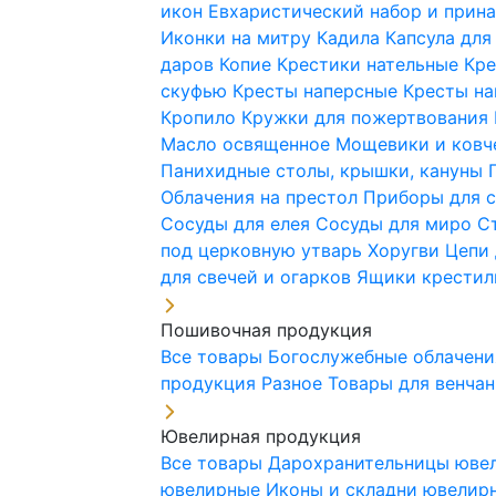
икон
Евхаристический набор и при
Иконки на митру
Кадила
Капсула для
даров
Копие
Крестики нательные
Кре
скуфью
Кресты наперсные
Кресты н
Кропило
Кружки для пожертвования
Масло освященное
Мощевики и ковч
Панихидные столы, крышки, кануны
Облачения на престол
Приборы для 
Сосуды для елея
Сосуды для миро
С
под церковную утварь
Хоругви
Цепи 
для свечей и огарков
Ящики крестил
Пошивочная продукция
Все товары
Богослужебные облачен
продукция
Разное
Товары для венча
Ювелирная продукция
Все товары
Дарохранительницы юве
ювелирные
Иконы и складни ювели