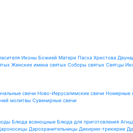
пасителя
Иконы Божией Матери
Пасха Христова
Двуна
ятых
Женские имена святых
Соборы святых
Святцы
Ик
нчальные свечи
Ново-Иерусалимские свечи
Номерные 
шней молитвы
Сувенирные свечи
 воды
Блюда всенощные
Блюда для приготовления Агн
Дароносицы
Дарохранительницы
Дикирии-трикирии
Др