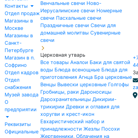
Венчальные свечи
Ново-
Контакты
Иерусалимские свечи
Номерные
Отдел продаж
свечи
Пасхальные свечи
Магазины в
Праздничные свечи
Свечи для
Москве
домашней молитвы
Сувенирные
Магазины в
свечи
Санкт-
Петербурге
Церковная утварь
Магазин в п.
+7
Все товары
Аналои
Баки для святой
Софрино
4
воды
Блюда всенощные
Блюда для
Отдел кадров
З
приготовления Агнца
Бра церковные
Отдел
Венцы
Вывески церковные
Голгофы
снабжения
za
Гробницы, раки
Дароносицы
Музей завода
Дарохранительницы
Дикирии-
О
трикирии
Древки и оглавия для
предприятии
хоругви и крест-икон
Евхаристический набор и
Реквизиты
принадлежности
Жезлы Посохи
Официальные
Жертвенники, Облачения на