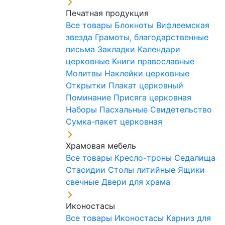
Печатная продукция
Все товары
Блокноты
Вифлеемская
звезда
Грамоты, благодарственные
письма
Закладки
Календари
церковные
Книги православные
Молитвы
Наклейки церковные
Открытки
Плакат церковный
Поминание
Присяга церковная
Наборы Пасхальные
Свидетельство
Сумка-пакет церковная
Храмовая мебель
Все товары
Кресло-троны
Седалища
Стасидии
Столы литийные
Ящики
свечные
Двери для храма
Иконостасы
Все товары
Иконостасы
Карниз для