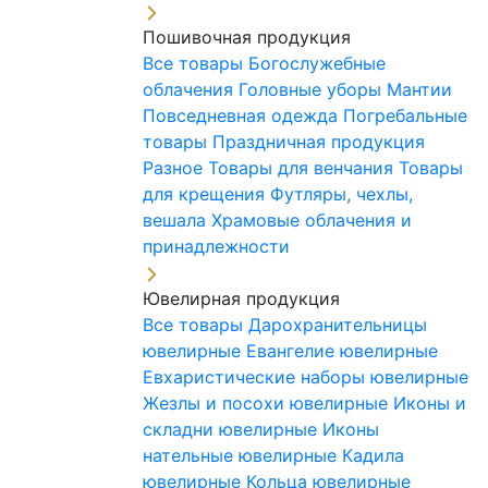
Пошивочная продукция
Все товары
Богослужебные
облачения
Головные уборы
Мантии
Повседневная одежда
Погребальные
товары
Праздничная продукция
Разное
Товары для венчания
Товары
для крещения
Футляры, чехлы,
вешала
Храмовые облачения и
принадлежности
Ювелирная продукция
Все товары
Дарохранительницы
ювелирные
Евангелие ювелирные
Евхаристические наборы ювелирные
Жезлы и посохи ювелирные
Иконы и
складни ювелирные
Иконы
нательные ювелирные
Кадила
ювелирные
Кольца ювелирные