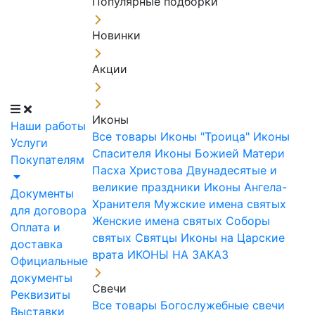
Популярные подборки
Новинки
Акции
Иконы
Наши работы
Все товары
Иконы "Троица"
Иконы
Услуги
Спасителя
Иконы Божией Матери
Покупателям
Пасха Христова
Двунадесятые и
великие праздники
Иконы Ангела-
Документы
Хранителя
Мужские имена святых
для договора
Женские имена святых
Соборы
Оплата и
святых
Святцы
Иконы на Царские
доставка
врата
ИКОНЫ НА ЗАКАЗ
Официальные
документы
Свечи
Реквизиты
Все товары
Богослужебные свечи
Выставки