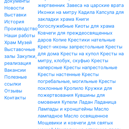
документы
жертвенник
Завеса на царские врата
Новости
Иконки на митру
Кадила
Капсула для
Выставки
закладки храма
Книги
История
богослужебные
Киоты для храма
Производство
Ковчеги для преждеосвященных
Наши работы
даров
Копие
Крестики нательные
Храм
Музей
Крест-иконы запрестольные
Кресты
Выставочные
для дома
Кресты на купол
Кресты на
залы
Закупки,
митру, клобук, скуфью
Кресты
реализация
наперсные
Кресты напрестольные
Вакансии
Кресты настенные
Кресты
Полезные
погребальные, могильные
Кресты
ссылки
поклонные
Кропило
Кружки для
Отзывы
пожертвования
Кувшины для
Контакты
омовения
Купели
Ладан
Ладаница
Лампады и кронштейны
Масло
лампадное
Масло освященное
Мощевики и ковчеги для святых