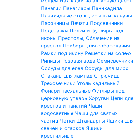
мощей
Накладки на алтарную дверь
Панагии
Панагиары
Паникадила
Панихидные столы, крышки, кануны
Пасочницы
Печати
Подсвечники
Подставки
Полки и футляры под
иконы
Престолы, Облачения на
престол
Приборы для соборования
Рамки под икону
Решётки на солею
Рипиды
Розовая вода
Семисвечники
Сосуды для елея
Сосуды для миро
Стаканы для лампад
Стрючицы
Трехсвечники
Уголь кадильный
Фонари пасхальные
Футляры под
церковную утварь
Хоругви
Цепи для
крестов и панагий
Чаши
водосвятные
Чаши для святых
частиц
Четки
Штандарты
Ящики для
свечей и огарков
Ящики
крестильные