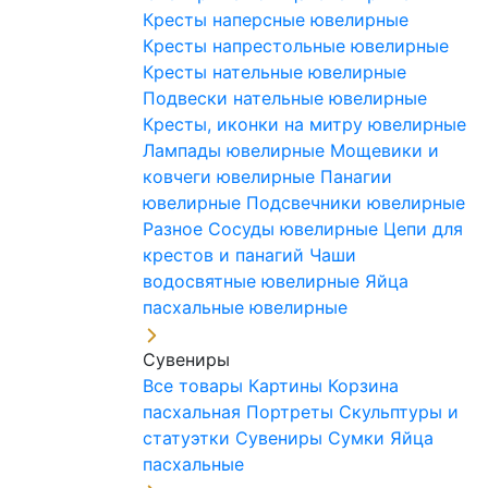
Кресты наперсные ювелирные
Кресты напрестольные ювелирные
Кресты нательные ювелирные
Подвески нательные ювелирные
Кресты, иконки на митру ювелирные
Лампады ювелирные
Мощевики и
ковчеги ювелирные
Панагии
ювелирные
Подсвечники ювелирные
Разное
Сосуды ювелирные
Цепи для
крестов и панагий
Чаши
водосвятные ювелирные
Яйца
пасхальные ювелирные
Сувениры
Все товары
Картины
Корзина
пасхальная
Портреты
Скульптуры и
статуэтки
Сувениры
Сумки
Яйца
пасхальные