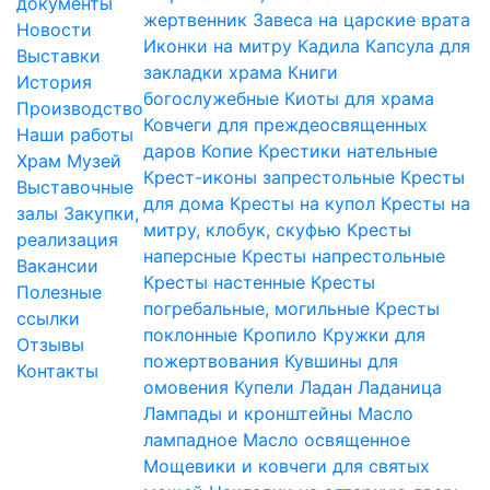
документы
жертвенник
Завеса на царские врата
Новости
Иконки на митру
Кадила
Капсула для
Выставки
закладки храма
Книги
История
богослужебные
Киоты для храма
Производство
Ковчеги для преждеосвященных
Наши работы
даров
Копие
Крестики нательные
Храм
Музей
Крест-иконы запрестольные
Кресты
Выставочные
для дома
Кресты на купол
Кресты на
залы
Закупки,
митру, клобук, скуфью
Кресты
реализация
наперсные
Кресты напрестольные
Вакансии
Кресты настенные
Кресты
Полезные
погребальные, могильные
Кресты
ссылки
поклонные
Кропило
Кружки для
Отзывы
пожертвования
Кувшины для
Контакты
омовения
Купели
Ладан
Ладаница
Лампады и кронштейны
Масло
лампадное
Масло освященное
Мощевики и ковчеги для святых