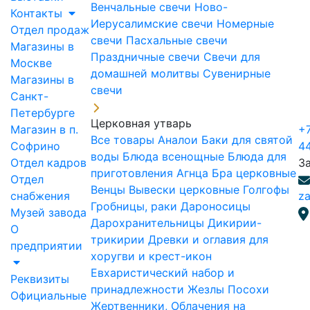
Венчальные свечи
Ново-
Контакты
Иерусалимские свечи
Номерные
Отдел продаж
свечи
Пасхальные свечи
Магазины в
Праздничные свечи
Свечи для
Москве
домашней молитвы
Сувенирные
Магазины в
свечи
Санкт-
Петербурге
Церковная утварь
Магазин в п.
+7
Все товары
Аналои
Баки для святой
Софрино
4
воды
Блюда всенощные
Блюда для
Отдел кадров
З
приготовления Агнца
Бра церковные
Отдел
Венцы
Вывески церковные
Голгофы
снабжения
za
Гробницы, раки
Дароносицы
Музей завода
Дарохранительницы
Дикирии-
О
трикирии
Древки и оглавия для
предприятии
хоругви и крест-икон
Евхаристический набор и
Реквизиты
принадлежности
Жезлы Посохи
Официальные
Жертвенники, Облачения на