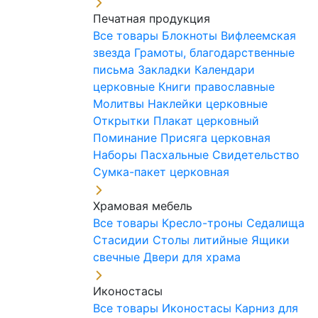
Печатная продукция
Все товары
Блокноты
Вифлеемская
звезда
Грамоты, благодарственные
письма
Закладки
Календари
церковные
Книги православные
Молитвы
Наклейки церковные
Открытки
Плакат церковный
Поминание
Присяга церковная
Наборы Пасхальные
Свидетельство
Сумка-пакет церковная
Храмовая мебель
Все товары
Кресло-троны
Седалища
Стасидии
Столы литийные
Ящики
свечные
Двери для храма
Иконостасы
Все товары
Иконостасы
Карниз для