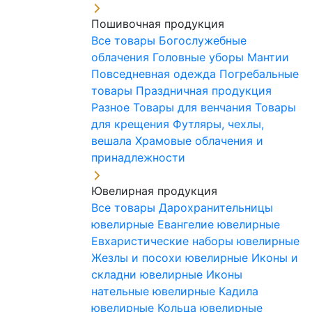
Пошивочная продукция
Все товары
Богослужебные
облачения
Головные уборы
Мантии
Повседневная одежда
Погребальные
товары
Праздничная продукция
Разное
Товары для венчания
Товары
для крещения
Футляры, чехлы,
вешала
Храмовые облачения и
принадлежности
Ювелирная продукция
Все товары
Дарохранительницы
ювелирные
Евангелие ювелирные
Евхаристические наборы ювелирные
Жезлы и посохи ювелирные
Иконы и
складни ювелирные
Иконы
нательные ювелирные
Кадила
ювелирные
Кольца ювелирные