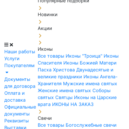
Популярные подборки
Новинки
Акции
Иконы
Наши работы
Все товары
Иконы "Троица"
Иконы
Услуги
Спасителя
Иконы Божией Матери
Покупателям
Пасха Христова
Двунадесятые и
великие праздники
Иконы Ангела-
Документы
Хранителя
Мужские имена святых
для договора
Женские имена святых
Соборы
Оплата и
святых
Святцы
Иконы на Царские
доставка
врата
ИКОНЫ НА ЗАКАЗ
Официальные
документы
Свечи
Реквизиты
Все товары
Богослужебные свечи
Выставки