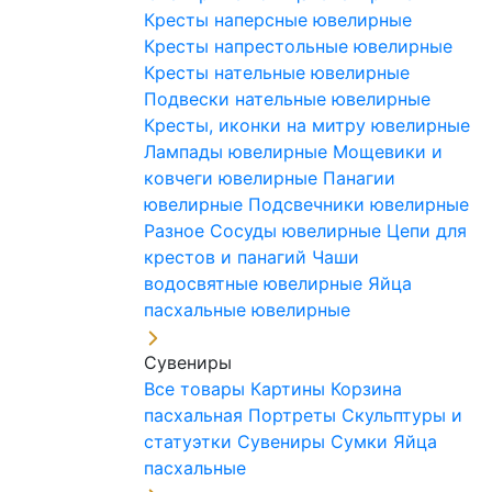
Кресты наперсные ювелирные
Кресты напрестольные ювелирные
Кресты нательные ювелирные
Подвески нательные ювелирные
Кресты, иконки на митру ювелирные
Лампады ювелирные
Мощевики и
ковчеги ювелирные
Панагии
ювелирные
Подсвечники ювелирные
Разное
Сосуды ювелирные
Цепи для
крестов и панагий
Чаши
водосвятные ювелирные
Яйца
пасхальные ювелирные
Сувениры
Все товары
Картины
Корзина
пасхальная
Портреты
Скульптуры и
статуэтки
Сувениры
Сумки
Яйца
пасхальные