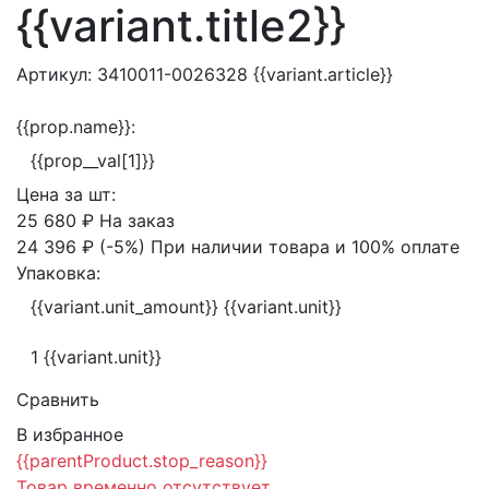
{{variant.title2}}
Артикул:
3410011-0026328
{{variant.article}}
{{prop.name}}:
{{prop__val[1]}}
Цена за
шт:
25 680 ₽
На заказ
24 396 ₽
(-5%)
При наличии товара и 100% оплате
Упаковка:
{{variant.unit_amount}} {{variant.unit}}
1 {{variant.unit}}
Сравнить
В избранное
{{parentProduct.stop_reason}}
Товар временно отсутствует