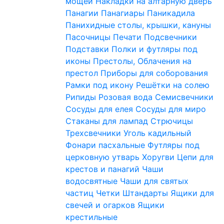
мощей
Накладки на алтарную дверь
Панагии
Панагиары
Паникадила
Панихидные столы, крышки, кануны
Пасочницы
Печати
Подсвечники
Подставки
Полки и футляры под
иконы
Престолы, Облачения на
престол
Приборы для соборования
Рамки под икону
Решётки на солею
Рипиды
Розовая вода
Семисвечники
Сосуды для елея
Сосуды для миро
Стаканы для лампад
Стрючицы
Трехсвечники
Уголь кадильный
Фонари пасхальные
Футляры под
церковную утварь
Хоругви
Цепи для
крестов и панагий
Чаши
водосвятные
Чаши для святых
частиц
Четки
Штандарты
Ящики для
свечей и огарков
Ящики
крестильные