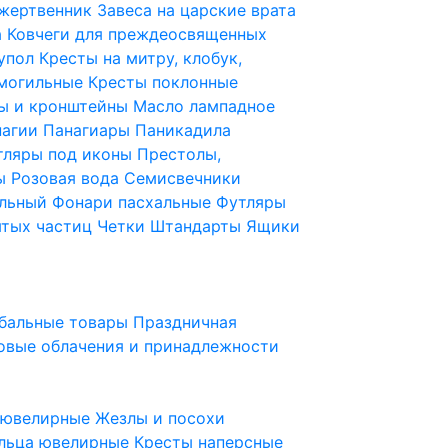
 жертвенник
Завеса на царские врата
а
Ковчеги для преждеосвященных
купол
Кресты на митру, клобук,
 могильные
Кресты поклонные
ы и кронштейны
Масло лампадное
нагии
Панагиары
Паникадила
тляры под иконы
Престолы,
ды
Розовая вода
Семисвечники
ильный
Фонари пасхальные
Футляры
ятых частиц
Четки
Штандарты
Ящики
бальные товары
Праздничная
овые облачения и принадлежности
ы ювелирные
Жезлы и посохи
льца ювелирные
Кресты наперсные