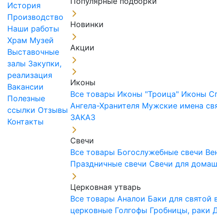
Популярные подборки
История
Производство
Новинки
Наши работы
Храм
Музей
Акции
Выставочные
залы
Закупки,
реализация
Иконы
Вакансии
Все товары
Иконы "Троица"
Иконы С
Полезные
Ангела-Хранителя
Мужские имена св
ссылки
Отзывы
ЗАКАЗ
Контакты
Свечи
Все товары
Богослужебные свечи
Ве
Праздничные свечи
Свечи для дома
Церковная утварь
Все товары
Аналои
Баки для святой
церковные
Голгофы
Гробницы, раки