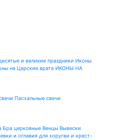
десятые и великие праздники
Иконы
оны на Царские врата
ИКОНЫ НА
свечи
Пасхальные свечи
ца
Бра церковные
Венцы
Вывески
евки и оглавия для хоругви и крест-