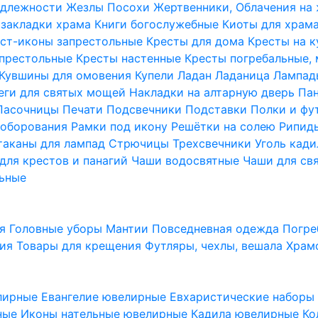
надлежности
Жезлы Посохи
Жертвенники, Облачения на
 закладки храма
Книги богослужебные
Киоты для храм
ст-иконы запрестольные
Кресты для дома
Кресты на 
апрестольные
Кресты настенные
Кресты погребальные,
Кувшины для омовения
Купели
Ладан
Ладаница
Лампад
еги для святых мощей
Накладки на алтарную дверь
Па
Пасочницы
Печати
Подсвечники
Подставки
Полки и фу
соборования
Рамки под икону
Решётки на солею
Рипи
таканы для лампад
Стрючицы
Трехсвечники
Уголь кад
для крестов и панагий
Чаши водосвятные
Чаши для св
ьные
ия
Головные уборы
Мантии
Повседневная одежда
Погре
ния
Товары для крещения
Футляры, чехлы, вешала
Храм
лирные
Евангелие ювелирные
Евхаристические набор
рные
Иконы нательные ювелирные
Кадила ювелирные
Ко