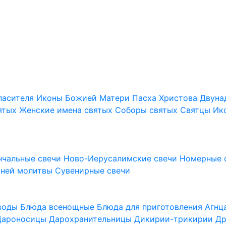
пасителя
Иконы Божией Матери
Пасха Христова
Двуна
ятых
Женские имена святых
Соборы святых
Святцы
Ик
нчальные свечи
Ново-Иерусалимские свечи
Номерные 
шней молитвы
Сувенирные свечи
 воды
Блюда всенощные
Блюда для приготовления Агн
Дароносицы
Дарохранительницы
Дикирии-трикирии
Др