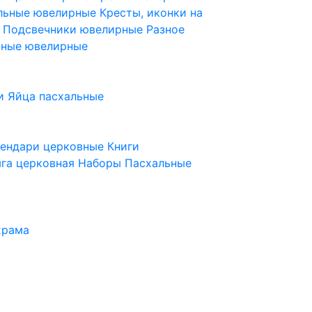
ельные ювелирные
Кресты, иконки на
е
Подсвечники ювелирные
Разное
ьные ювелирные
и
Яйца пасхальные
лендари церковные
Книги
га церковная
Наборы Пасхальные
храма