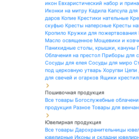
икон
Евхаристический набор и при
Иконки на митру
Кадила
Капсула для
даров
Копие
Крестики нательные
Кре
скуфью
Кресты наперсные
Кресты н
Кропило
Кружки для пожертвования
Масло освященное
Мощевики и ковч
Панихидные столы, крышки, кануны
Облачения на престол
Приборы для 
Сосуды для елея
Сосуды для миро
С
под церковную утварь
Хоругви
Цепи 
для свечей и огарков
Ящики крестил
Пошивочная продукция
Все товары
Богослужебные облачен
продукция
Разное
Товары для венча
Ювелирная продукция
Все товары
Дарохранительницы юве
ювелирные
Иконы и складни ювели