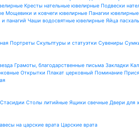
ювелирные
Кресты нательные ювелирные
Подвески нат
ые
Мощевики и ковчеги ювелирные
Панагии ювелирны
в и панагий
Чаши водосвятные ювелирные
Яйца пасхал
ьная
Портреты
Скульптуры и статуэтки
Сувениры
Сумк
везда
Грамоты, благодарственные письма
Закладки
Ка
рковные
Открытки
Плакат церковный
Поминание
Прися
ая
а
Стасидии
Столы литийные
Ящики свечные
Двери для 
завесы на царские врата
Царские врата