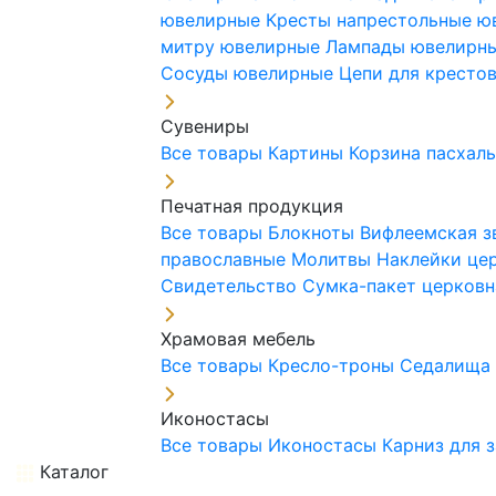
ювелирные
Кресты напрестольные 
митру ювелирные
Лампады ювелирн
Сосуды ювелирные
Цепи для кресто
Сувениры
Все товары
Картины
Корзина пасхал
Печатная продукция
Все товары
Блокноты
Вифлеемская з
православные
Молитвы
Наклейки це
Свидетельство
Сумка-пакет церковн
Храмовая мебель
Все товары
Кресло-троны
Седалищ
Иконостасы
Все товары
Иконостасы
Карниз для 
Каталог