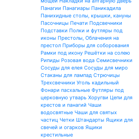
мощей
Накладки на алтарную дверь
Панагии
Панагиары
Паникадила
Панихидные столы, крышки, кануны
Пасочницы
Печати
Подсвечники
Подставки
Полки и футляры под
иконы
Престолы, Облачения на
престол
Приборы для соборования
Рамки под икону
Решётки на солею
Рипиды
Розовая вода
Семисвечники
Сосуды для елея
Сосуды для миро
Стаканы для лампад
Стрючицы
Трехсвечники
Уголь кадильный
Фонари пасхальные
Футляры под
церковную утварь
Хоругви
Цепи для
крестов и панагий
Чаши
водосвятные
Чаши для святых
частиц
Четки
Штандарты
Ящики для
свечей и огарков
Ящики
крестильные