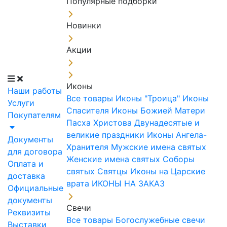
Популярные подборки
Новинки
Акции
Иконы
Наши работы
Все товары
Иконы "Троица"
Иконы
Услуги
Спасителя
Иконы Божией Матери
Покупателям
Пасха Христова
Двунадесятые и
великие праздники
Иконы Ангела-
Документы
Хранителя
Мужские имена святых
для договора
Женские имена святых
Соборы
Оплата и
святых
Святцы
Иконы на Царские
доставка
врата
ИКОНЫ НА ЗАКАЗ
Официальные
документы
Свечи
Реквизиты
Все товары
Богослужебные свечи
Выставки