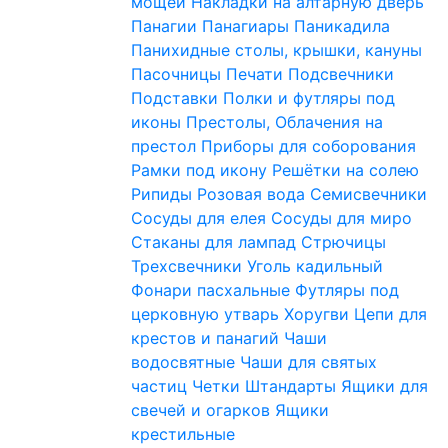
мощей
Накладки на алтарную дверь
Панагии
Панагиары
Паникадила
Панихидные столы, крышки, кануны
Пасочницы
Печати
Подсвечники
Подставки
Полки и футляры под
иконы
Престолы, Облачения на
престол
Приборы для соборования
Рамки под икону
Решётки на солею
Рипиды
Розовая вода
Семисвечники
Сосуды для елея
Сосуды для миро
Стаканы для лампад
Стрючицы
Трехсвечники
Уголь кадильный
Фонари пасхальные
Футляры под
церковную утварь
Хоругви
Цепи для
крестов и панагий
Чаши
водосвятные
Чаши для святых
частиц
Четки
Штандарты
Ящики для
свечей и огарков
Ящики
крестильные