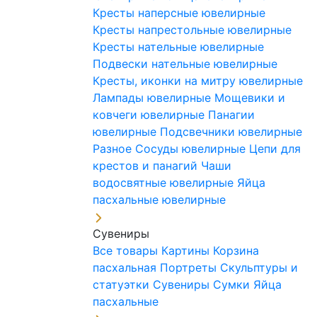
Кресты наперсные ювелирные
Кресты напрестольные ювелирные
Кресты нательные ювелирные
Подвески нательные ювелирные
Кресты, иконки на митру ювелирные
Лампады ювелирные
Мощевики и
ковчеги ювелирные
Панагии
ювелирные
Подсвечники ювелирные
Разное
Сосуды ювелирные
Цепи для
крестов и панагий
Чаши
водосвятные ювелирные
Яйца
пасхальные ювелирные
Сувениры
Все товары
Картины
Корзина
пасхальная
Портреты
Скульптуры и
статуэтки
Сувениры
Сумки
Яйца
пасхальные