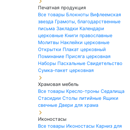
Печатная продукция
Все товары
Блокноты
Вифлеемская
звезда
Грамоты, благодарственные
письма
Закладки
Календари
церковные
Книги православные
Молитвы
Наклейки церковные
Открытки
Плакат церковный
Поминание
Присяга церковная
Наборы Пасхальные
Свидетельство
Сумка-пакет церковная
Храмовая мебель
Все товары
Кресло-троны
Седалища
Стасидии
Столы литийные
Ящики
свечные
Двери для храма
Иконостасы
Все товары
Иконостасы
Карниз для