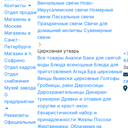
Венчальные свечи
Ново-
Контакты
Иерусалимские свечи
Номерные
Отдел продаж
свечи
Пасхальные свечи
Магазины в
Праздничные свечи
Свечи для
Москве
домашней молитвы
Сувенирные
Магазины в
свечи
Санкт-
Петербурге
Церковная утварь
Магазин в п.
+7
Все товары
Аналои
Баки для святой
Софрино
4
воды
Блюда всенощные
Блюда для
Отдел кадров
З
приготовления Агнца
Бра церковные
Отдел
Венцы
Вывески церковные
Голгофы
снабжения
za
Гробницы, раки
Дароносицы
Музей завода
Дарохранительницы
Дикирии-
О
трикирии
Древки и оглавия для
предприятии
хоругви и крест-икон
Евхаристический набор и
Реквизиты
принадлежности
Жезлы Посохи
Официальные
Жертвенники, Облачения на