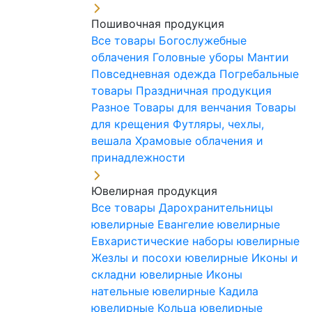
Пошивочная продукция
Все товары
Богослужебные
облачения
Головные уборы
Мантии
Повседневная одежда
Погребальные
товары
Праздничная продукция
Разное
Товары для венчания
Товары
для крещения
Футляры, чехлы,
вешала
Храмовые облачения и
принадлежности
Ювелирная продукция
Все товары
Дарохранительницы
ювелирные
Евангелие ювелирные
Евхаристические наборы ювелирные
Жезлы и посохи ювелирные
Иконы и
складни ювелирные
Иконы
нательные ювелирные
Кадила
ювелирные
Кольца ювелирные