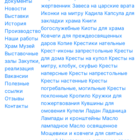
документы
жертвенник
Завеса на царские врата
Новости
Иконки на митру
Кадила
Капсула для
Выставки
закладки храма
Книги
История
богослужебные
Киоты для храма
Производство
Ковчеги для преждеосвященных
Наши работы
даров
Копие
Крестики нательные
Храм
Музей
Крест-иконы запрестольные
Кресты
Выставочные
для дома
Кресты на купол
Кресты на
залы
Закупки,
митру, клобук, скуфью
Кресты
реализация
наперсные
Кресты напрестольные
Вакансии
Кресты настенные
Кресты
Полезные
погребальные, могильные
Кресты
ссылки
поклонные
Кропило
Кружки для
Отзывы
пожертвования
Кувшины для
Контакты
омовения
Купели
Ладан
Ладаница
Лампады и кронштейны
Масло
лампадное
Масло освященное
Мощевики и ковчеги для святых