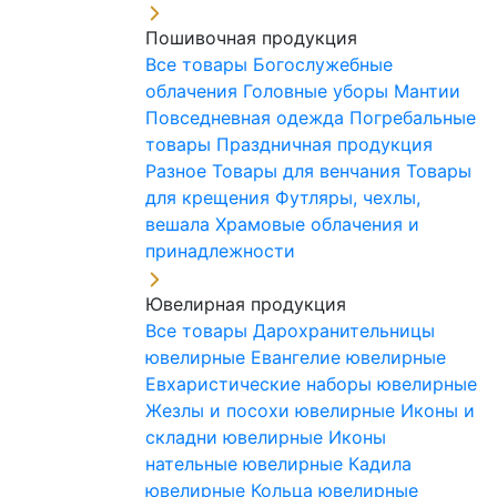
Пошивочная продукция
Все товары
Богослужебные
облачения
Головные уборы
Мантии
Повседневная одежда
Погребальные
товары
Праздничная продукция
Разное
Товары для венчания
Товары
для крещения
Футляры, чехлы,
вешала
Храмовые облачения и
принадлежности
Ювелирная продукция
Все товары
Дарохранительницы
ювелирные
Евангелие ювелирные
Евхаристические наборы ювелирные
Жезлы и посохи ювелирные
Иконы и
складни ювелирные
Иконы
нательные ювелирные
Кадила
ювелирные
Кольца ювелирные