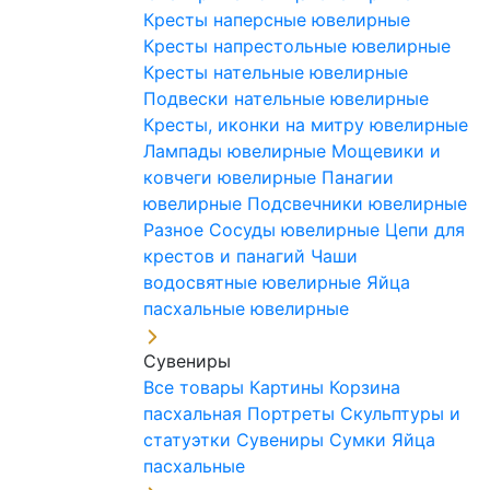
Кресты наперсные ювелирные
Кресты напрестольные ювелирные
Кресты нательные ювелирные
Подвески нательные ювелирные
Кресты, иконки на митру ювелирные
Лампады ювелирные
Мощевики и
ковчеги ювелирные
Панагии
ювелирные
Подсвечники ювелирные
Разное
Сосуды ювелирные
Цепи для
крестов и панагий
Чаши
водосвятные ювелирные
Яйца
пасхальные ювелирные
Сувениры
Все товары
Картины
Корзина
пасхальная
Портреты
Скульптуры и
статуэтки
Сувениры
Сумки
Яйца
пасхальные