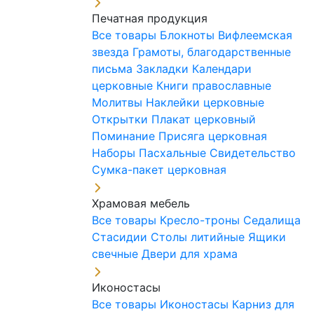
Печатная продукция
Все товары
Блокноты
Вифлеемская
звезда
Грамоты, благодарственные
письма
Закладки
Календари
церковные
Книги православные
Молитвы
Наклейки церковные
Открытки
Плакат церковный
Поминание
Присяга церковная
Наборы Пасхальные
Свидетельство
Сумка-пакет церковная
Храмовая мебель
Все товары
Кресло-троны
Седалища
Стасидии
Столы литийные
Ящики
свечные
Двери для храма
Иконостасы
Все товары
Иконостасы
Карниз для