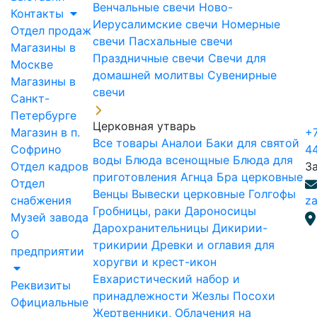
Венчальные свечи
Ново-
Контакты
Иерусалимские свечи
Номерные
Отдел продаж
свечи
Пасхальные свечи
Магазины в
Праздничные свечи
Свечи для
Москве
домашней молитвы
Сувенирные
Магазины в
свечи
Санкт-
Петербурге
Церковная утварь
Магазин в п.
+7
Все товары
Аналои
Баки для святой
Софрино
4
воды
Блюда всенощные
Блюда для
Отдел кадров
З
приготовления Агнца
Бра церковные
Отдел
Венцы
Вывески церковные
Голгофы
снабжения
za
Гробницы, раки
Дароносицы
Музей завода
Дарохранительницы
Дикирии-
О
трикирии
Древки и оглавия для
предприятии
хоругви и крест-икон
Евхаристический набор и
Реквизиты
принадлежности
Жезлы Посохи
Официальные
Жертвенники, Облачения на