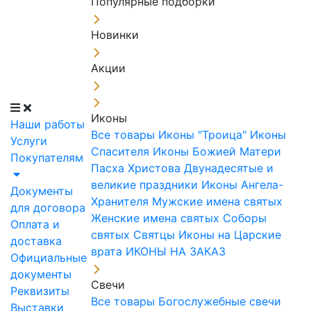
Популярные подборки
Новинки
Акции
Иконы
Наши работы
Все товары
Иконы "Троица"
Иконы
Услуги
Спасителя
Иконы Божией Матери
Покупателям
Пасха Христова
Двунадесятые и
великие праздники
Иконы Ангела-
Документы
Хранителя
Мужские имена святых
для договора
Женские имена святых
Соборы
Оплата и
святых
Святцы
Иконы на Царские
доставка
врата
ИКОНЫ НА ЗАКАЗ
Официальные
документы
Свечи
Реквизиты
Все товары
Богослужебные свечи
Выставки