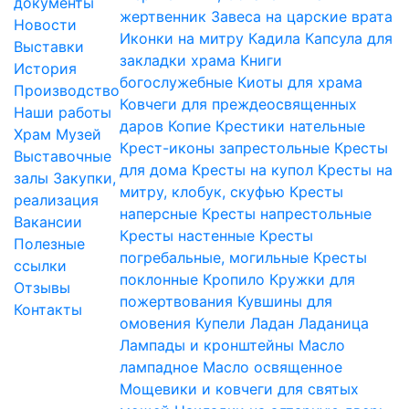
документы
жертвенник
Завеса на царские врата
Новости
Иконки на митру
Кадила
Капсула для
Выставки
закладки храма
Книги
История
богослужебные
Киоты для храма
Производство
Ковчеги для преждеосвященных
Наши работы
даров
Копие
Крестики нательные
Храм
Музей
Крест-иконы запрестольные
Кресты
Выставочные
для дома
Кресты на купол
Кресты на
залы
Закупки,
митру, клобук, скуфью
Кресты
реализация
наперсные
Кресты напрестольные
Вакансии
Кресты настенные
Кресты
Полезные
погребальные, могильные
Кресты
ссылки
поклонные
Кропило
Кружки для
Отзывы
пожертвования
Кувшины для
Контакты
омовения
Купели
Ладан
Ладаница
Лампады и кронштейны
Масло
лампадное
Масло освященное
Мощевики и ковчеги для святых