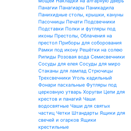
мощей
Накладки на алтарную дверь
Панагии
Панагиары
Паникадила
Панихидные столы, крышки, кануны
Пасочницы
Печати
Подсвечники
Подставки
Полки и футляры под
иконы
Престолы, Облачения на
престол
Приборы для соборования
Рамки под икону
Решётки на солею
Рипиды
Розовая вода
Семисвечники
Сосуды для елея
Сосуды для миро
Стаканы для лампад
Стрючицы
Трехсвечники
Уголь кадильный
Фонари пасхальные
Футляры под
церковную утварь
Хоругви
Цепи для
крестов и панагий
Чаши
водосвятные
Чаши для святых
частиц
Четки
Штандарты
Ящики для
свечей и огарков
Ящики
крестильные