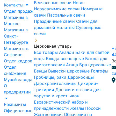
Венчальные свечи
Ново-
Контакты
Иерусалимские свечи
Номерные
Отдел продаж
свечи
Пасхальные свечи
Магазины в
Праздничные свечи
Свечи для
Москве
домашней молитвы
Сувенирные
Магазины в
свечи
Санкт-
Петербурге
Церковная утварь
Магазин в п.
+7
Все товары
Аналои
Баки для святой
Софрино
4
воды
Блюда всенощные
Блюда для
Отдел кадров
З
приготовления Агнца
Бра церковные
Отдел
Венцы
Вывески церковные
Голгофы
снабжения
za
Гробницы, раки
Дароносицы
Музей завода
Дарохранительницы
Дикирии-
О
трикирии
Древки и оглавия для
предприятии
хоругви и крест-икон
Евхаристический набор и
Реквизиты
принадлежности
Жезлы Посохи
Официальные
Жертвенники, Облачения на