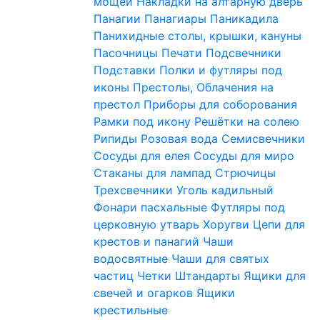
мощей
Накладки на алтарную дверь
Панагии
Панагиары
Паникадила
Панихидные столы, крышки, кануны
Пасочницы
Печати
Подсвечники
Подставки
Полки и футляры под
иконы
Престолы, Облачения на
престол
Приборы для соборования
Рамки под икону
Решётки на солею
Рипиды
Розовая вода
Семисвечники
Сосуды для елея
Сосуды для миро
Стаканы для лампад
Стрючицы
Трехсвечники
Уголь кадильный
Фонари пасхальные
Футляры под
церковную утварь
Хоругви
Цепи для
крестов и панагий
Чаши
водосвятные
Чаши для святых
частиц
Четки
Штандарты
Ящики для
свечей и огарков
Ящики
крестильные