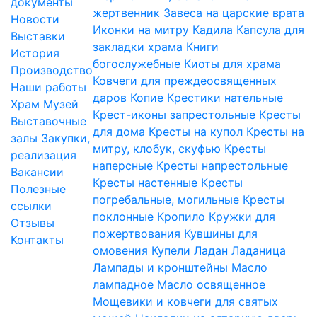
документы
жертвенник
Завеса на царские врата
Новости
Иконки на митру
Кадила
Капсула для
Выставки
закладки храма
Книги
История
богослужебные
Киоты для храма
Производство
Ковчеги для преждеосвященных
Наши работы
даров
Копие
Крестики нательные
Храм
Музей
Крест-иконы запрестольные
Кресты
Выставочные
для дома
Кресты на купол
Кресты на
залы
Закупки,
митру, клобук, скуфью
Кресты
реализация
наперсные
Кресты напрестольные
Вакансии
Кресты настенные
Кресты
Полезные
погребальные, могильные
Кресты
ссылки
поклонные
Кропило
Кружки для
Отзывы
пожертвования
Кувшины для
Контакты
омовения
Купели
Ладан
Ладаница
Лампады и кронштейны
Масло
лампадное
Масло освященное
Мощевики и ковчеги для святых