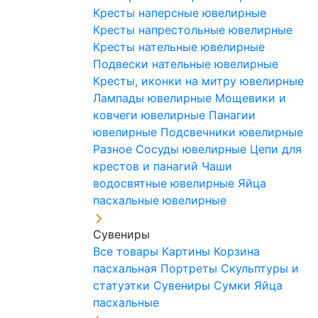
Кресты наперсные ювелирные
Кресты напрестольные ювелирные
Кресты нательные ювелирные
Подвески нательные ювелирные
Кресты, иконки на митру ювелирные
Лампады ювелирные
Мощевики и
ковчеги ювелирные
Панагии
ювелирные
Подсвечники ювелирные
Разное
Сосуды ювелирные
Цепи для
крестов и панагий
Чаши
водосвятные ювелирные
Яйца
пасхальные ювелирные
Сувениры
Все товары
Картины
Корзина
пасхальная
Портреты
Скульптуры и
статуэтки
Сувениры
Сумки
Яйца
пасхальные