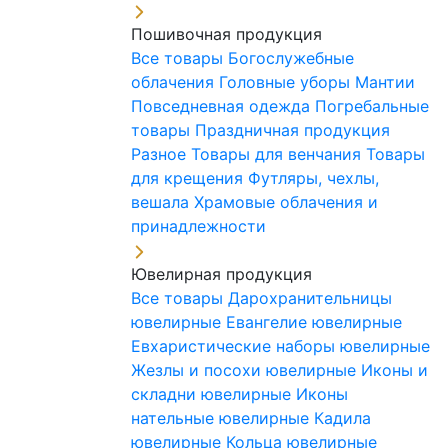
Пошивочная продукция
Все товары
Богослужебные
облачения
Головные уборы
Мантии
Повседневная одежда
Погребальные
товары
Праздничная продукция
Разное
Товары для венчания
Товары
для крещения
Футляры, чехлы,
вешала
Храмовые облачения и
принадлежности
Ювелирная продукция
Все товары
Дарохранительницы
ювелирные
Евангелие ювелирные
Евхаристические наборы ювелирные
Жезлы и посохи ювелирные
Иконы и
складни ювелирные
Иконы
нательные ювелирные
Кадила
ювелирные
Кольца ювелирные