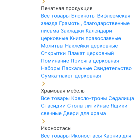
Печатная продукция
Все товары
Блокноты
Вифлеемская
звезда
Грамоты, благодарственные
письма
Закладки
Календари
церковные
Книги православные
Молитвы
Наклейки церковные
Открытки
Плакат церковный
Поминание
Присяга церковная
Наборы Пасхальные
Свидетельство
Сумка-пакет церковная
Храмовая мебель
Все товары
Кресло-троны
Седалища
Стасидии
Столы литийные
Ящики
свечные
Двери для храма
Иконостасы
Все товары
Иконостасы
Карниз для