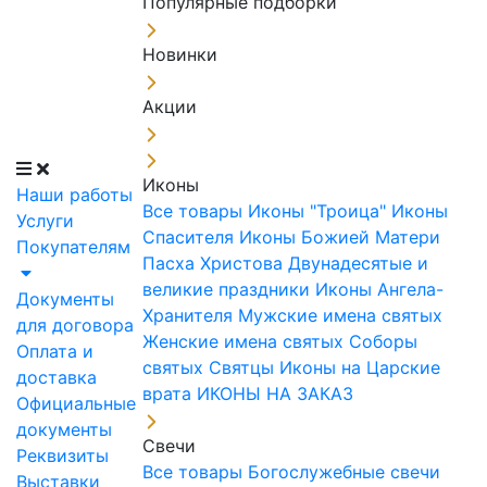
Популярные подборки
Новинки
Акции
Иконы
Наши работы
Все товары
Иконы "Троица"
Иконы
Услуги
Спасителя
Иконы Божией Матери
Покупателям
Пасха Христова
Двунадесятые и
великие праздники
Иконы Ангела-
Документы
Хранителя
Мужские имена святых
для договора
Женские имена святых
Соборы
Оплата и
святых
Святцы
Иконы на Царские
доставка
врата
ИКОНЫ НА ЗАКАЗ
Официальные
документы
Свечи
Реквизиты
Все товары
Богослужебные свечи
Выставки